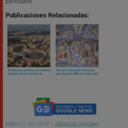
particulares”.
Publicaciones Relacionadas:
El Vaticano publica una reforma
Museos Vaticanos informan
integral de las normas de
que durante 2026 se restaurará
contratación pública para
el Juicio Final de Miguel Ángel
fortalecer la transparencia y la
en Capilla Sixtina
eficiencia
ENERO 17, 2011 00:00
CIUDAD DEL VATICANO