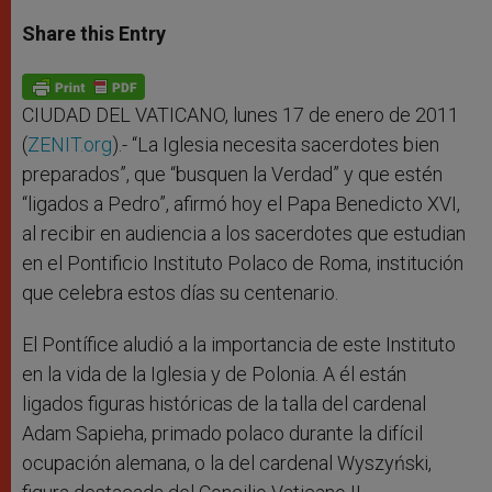
a
s
c
i
a
t
s
e
t
r
Share this Entry
s
e
b
t
e
A
n
o
e
p
g
o
r
p
e
k
r
CIUDAD DEL VATICANO, lunes 17 de enero de 2011
(
ZENIT.org
).- “La Iglesia necesita sacerdotes bien
preparados”, que “busquen la Verdad” y que estén
“ligados a Pedro”, afirmó hoy el Papa Benedicto XVI,
al recibir en audiencia a los sacerdotes que estudian
en el Pontificio Instituto Polaco de Roma, institución
que celebra estos días su centenario.
El Pontífice aludió a la importancia de este Instituto
en la vida de la Iglesia y de Polonia. A él están
ligados figuras históricas de la talla del cardenal
Adam Sapieha, primado polaco durante la difícil
ocupación alemana, o la del cardenal Wyszyński,