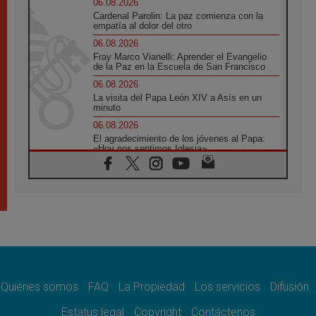
06.08.2026
Cardenal Parolin: La paz comienza con la
empatía al dolor del otro
06.08.2026
Fray Marco Vianelli: Aprender el Evangelio
de la Paz en la Escuela de San Francisco
06.08.2026
La visita del Papa León XIV a Asís en un
minuto
06.08.2026
El agradecimiento de los jóvenes al Papa:
«Hoy nos sentimos Iglesia»
06.08.2026
Líbano: Reanudan los coloquios en Roma en
medio de tensiones y ataques en el sur del
país
06.08.2026
Hiroshima y Nagasaki, 81 años después.
Comienzan "Diez Días Oración por la Paz"
06.08.2026
Pizzaballa en Asís: los cristianos quieren
paz
Quiénes somos
FAQ
La Propiedad
Los servicios
Difusión
06.08.2026
Estatus legal
Copyright
Contáctenos
Sturla: La visita de León XIV será una buena