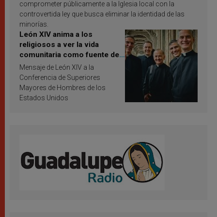
comprometer públicamente a la Iglesia local con la
controvertida ley que busca eliminar la identidad de las
minorías.
León XIV anima a los
religiosos a ver la vida
comunitaria como fuente de
inspiración y santificación
Mensaje de León XIV a la
Conferencia de Superiores
Mayores de Hombres de los
Estados Unidos