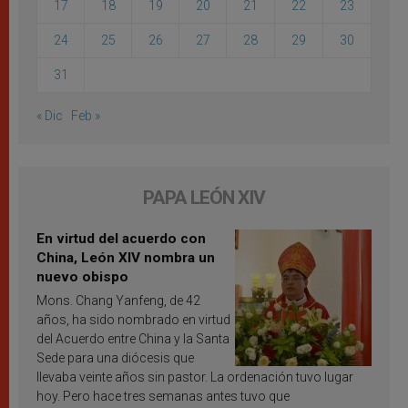
17
18
19
20
21
22
23
24
25
26
27
28
29
30
31
« Dic
Feb »
PAPA LEÓN XIV
En virtud del acuerdo con
China, León XIV nombra un
nuevo obispo
Mons. Chang Yanfeng, de 42
años, ha sido nombrado en virtud
del Acuerdo entre China y la Santa
Sede para una diócesis que
llevaba veinte años sin pastor. La ordenación tuvo lugar
hoy. Pero hace tres semanas antes tuvo que