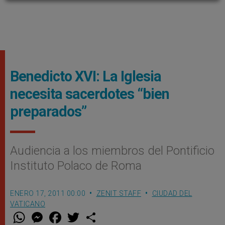
Benedicto XVI: La Iglesia
necesita sacerdotes “bien
preparados”
Audiencia a los miembros del Pontificio
Instituto Polaco de Roma
ENERO 17, 2011 00:00
ZENIT STAFF
CIUDAD DEL
VATICANO
W
M
F
T
S
h
e
a
w
h