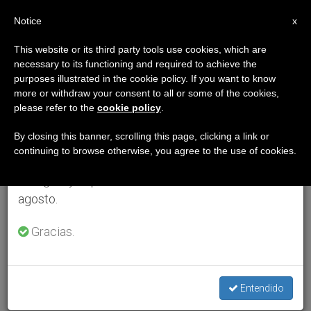
ES
Notice
×
x
Aviso importante
This website or its third party tools use cookies, which are
necessary to its functioning and required to achieve the
Del 27 de julio al 7 de agosto haremos la pausa
purposes illustrated in the cookie policy. If you want to know
anual, aprovechando que en el periodo de verano
more or withdraw your consent to all or some of the cookies,
please refer to the
cookie policy
.
se generan menos informaciones y también el
consumo de las mismas disminuye.
By closing this banner, scrolling this page, clicking a link or
continuing to browse otherwise, you agree to the use of cookies.
Retomamos el trabajo ordinario de las ediciones
en inglés y español de ZENIT el lunes 10 de
agosto.
Gracias.
Entendido