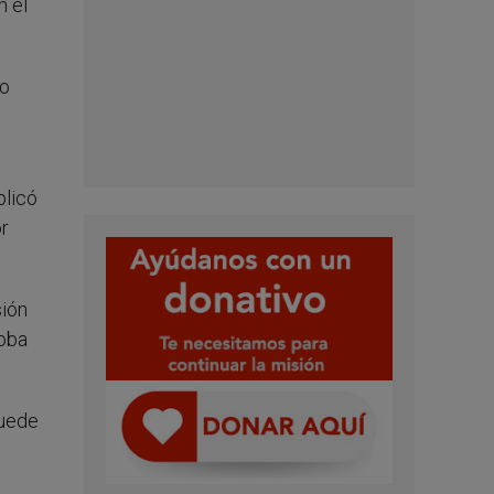
n el
do
plicó
or
sión
doba
puede