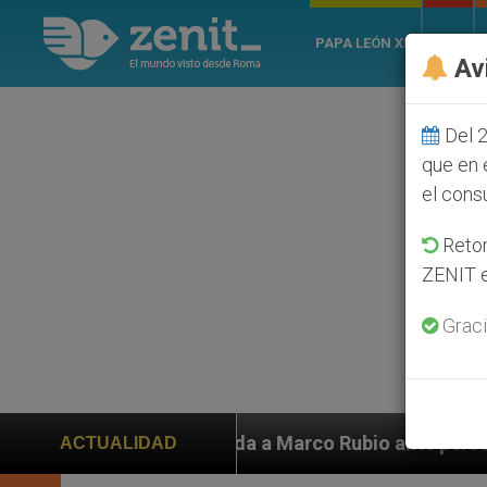
PAPA LEÓN XIV
ROMA
Av
Del 2
que en 
el cons
Retom
ZENIT e
Graci
ayuda a Marco Rubio ante persecución de colonos judío
ACTUALIDAD