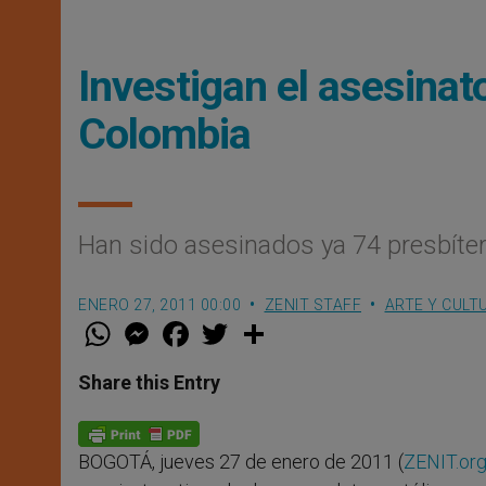
Investigan el asesina
Colombia
Han sido asesinados ya 74 presbíte
ENERO 27, 2011 00:00
ZENIT STAFF
ARTE Y CULT
W
M
F
T
S
h
e
a
w
h
a
s
c
i
a
t
s
e
t
r
Share this Entry
s
e
b
t
e
A
n
o
e
p
g
o
r
p
e
k
BOGOTÁ, jueves 27 de enero de 2011 (
ZENIT.or
r