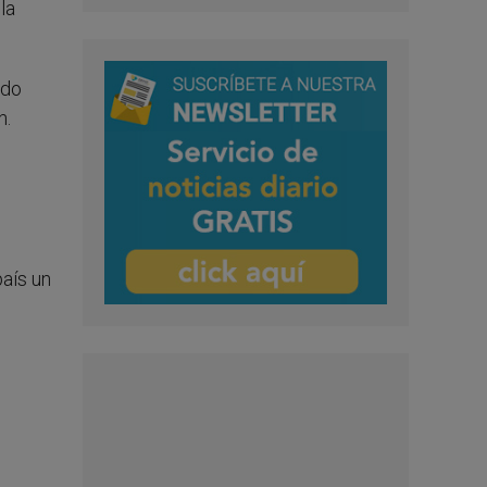
la
ado
n.
aís un