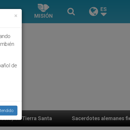
ES
×
MISIÓN
hando
ambién
pañol de
tendido
Sacerdotes alemanes fieles al Papa contestan a