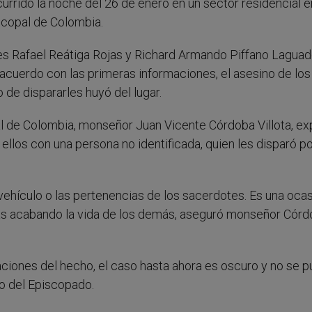
urrido la noche del 26 de enero en un sector residencial e
scopal de Colombia.
tes Rafael Reátiga Rojas y Richard Armando Piffano Lagua
acuerdo con las primeras informaciones, el asesino de los
 de dispararles huyó del lugar.
al de Colombia, monseñor Juan Vicente Córdoba Villota, ex
ellos con una persona no identificada, quien les disparó p
 vehículo o las pertenencias de los sacerdotes. Es una oca
as acabando la vida de los demás, aseguró monseñor Cór
gaciones del hecho, el caso hasta ahora es oscuro y no se 
io del Episcopado.