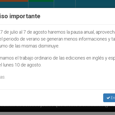
IGLESIA Y MUNDO
DOCUMENTOS
DONATIVOS
iso importante
7 de julio al 7 de agosto haremos la pausa anual, aprovec
el periodo de verano se generan menos informaciones y t
umo de las mismas disminuye.
amos el trabajo ordinario de las ediciones en inglés y es
l lunes 10 de agosto.
as.
En
s que afecta a cristianos (y no sólo) en Tierra Santa