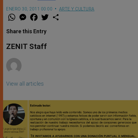
ENERO 30, 2011 00:00
ARTE Y CULTURA
W
M
F
T
S
h
e
a
w
h
a
s
c
i
a
t
s
e
t
r
Share this Entry
s
e
b
t
e
A
n
o
e
p
g
o
r
ZENIT Staff
p
e
k
r
View all articles