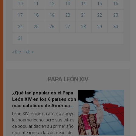
10
11
12
13
14
15
16
17
18
19
20
21
22
23
24
25
26
27
28
29
30
31
« Dic
Feb »
PAPA LEÓN XIV
¿Qué tan popular es el Papa
León XIV en los 6 países con
más católicos de América
Latina en 2026? Publican
León XIV recibe un amplio apoyo
resultados de investigación
latinoamericano, pero sus cifras
de popularidad en su primer año
son inferiores a las del debut de