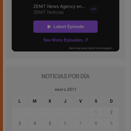
NOTICIAS POR DÍA
enero 2011
L
M
X
J
V
S
D
1
2
3
4
5
6
7
8
9