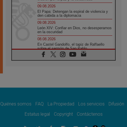
09.08.2026
El Papa: Detengan la espiral de violencia y
den cabida a la diplomacia
09.08.2026
León XIV: Confiar en Dios, no desesperarnos
en la oscuridad
08.08.2026
En Castel Gandolfo, el tapiz de Raffaello
sobre el sermón de San Pablo
08.08.2026
En Colombia, «la paz no se compra con una
firma»
08.08.2026
En Venezuela celebraron los 416 años del
Santo Cristo de La Grita
08.08.2026
El Papa: en Santa Ágata contemplamos la
victoria del amor sobre la muerte
Quiénes somos
FAQ
La Propiedad
Los servicios
Difusión
08.08.2026
León XIV visitará el Santuario de la Madre
Estatus legal
Copyright
Contáctenos
del Buen Consejo de Genazzano
07.08.2026
Filipinas: el Vicariato Apostólico de Calapán