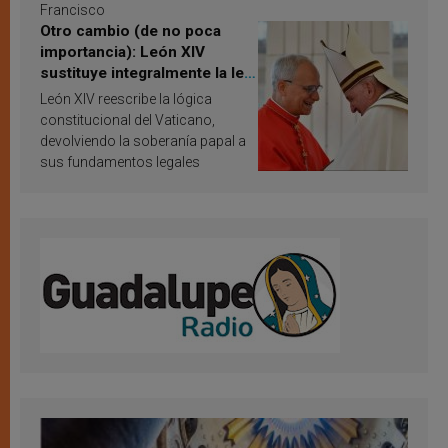
Francisco
Otro cambio (de no poca
importancia): León XIV
sustituye integralmente la ley
vaticana de Papa Francisco
León XIV reescribe la lógica
constitucional del Vaticano,
devolviendo la soberanía papal a
sus fundamentos legales