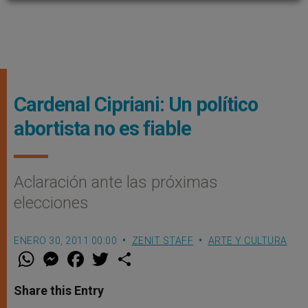
Cardenal Cipriani: Un político
abortista no es fiable
Aclaración ante las próximas
elecciones
ENERO 30, 2011 00:00
ZENIT STAFF
ARTE Y CULTURA
W
M
F
T
S
h
e
a
w
h
a
s
c
i
a
t
s
e
t
r
Share this Entry
s
e
b
t
e