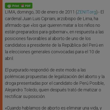
A
n
o
e
p
g
o
r
p
e
k
r
LIMA, domingo, 30 de enero de 2011 (
ZENIT.org
).- El
cardenal Juan Luis Cipriani, arzobispo de Lima, ha
afirmado que «los que quieren matar a los niños no
están preparados para gobernar», en respuesta a las
posiciones favorables al aborto de uno de los
candidatos a presidente de la República del Perú en
la elecciones generales convocadas para el 10 de
abril.
El purpurado respondió de este modo a las
polémicas propuestas de legalización del aborto y la
droga presentadas por el candidato de Perú Posible,
Alejandro Toledo, quien después trató de matizar o
rectificar su posición.
«Cuando hablamos de aborto es eliminar una vida, y