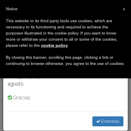
ES
Notice
×
x
Aviso importante
This website or its third party tools use cookies, which are
necessary to its functioning and required to achieve the
Del 27 de julio al 7 de agosto haremos la pausa
purposes illustrated in the cookie policy. If you want to know
anual, aprovechando que en el periodo de verano
more or withdraw your consent to all or some of the cookies,
please refer to the
cookie policy
.
se generan menos informaciones y también el
consumo de las mismas disminuye.
By closing this banner, scrolling this page, clicking a link or
continuing to browse otherwise, you agree to the use of cookies.
Retomamos el trabajo ordinario de las ediciones
en inglés y español de ZENIT el lunes 10 de
agosto.
Gracias.
Entendido