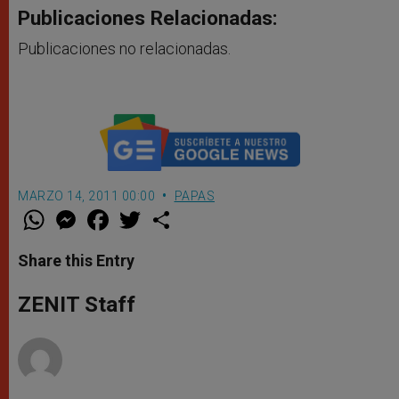
Publicaciones Relacionadas:
Publicaciones no relacionadas.
MARZO 14, 2011 00:00
PAPAS
W
M
F
T
S
h
e
a
w
h
a
s
c
i
a
t
s
e
t
r
Share this Entry
s
e
b
t
e
A
n
o
e
p
g
o
r
ZENIT Staff
p
e
k
r