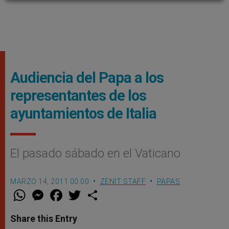
Audiencia del Papa a los
representantes de los
ayuntamientos de Italia
El pasado sábado en el Vaticano
MARZO 14, 2011 00:00
ZENIT STAFF
PAPAS
W
M
F
T
S
h
e
a
w
h
a
s
c
i
a
t
s
e
t
r
Share this Entry
s
e
b
t
e