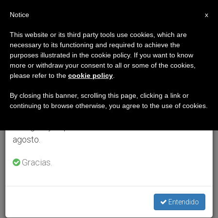
ES
Notice
×
x
Aviso importante
This website or its third party tools use cookies, which are
necessary to its functioning and required to achieve the
Del 27 de julio al 7 de agosto haremos la pausa
purposes illustrated in the cookie policy. If you want to know
anual, aprovechando que en el periodo de verano
more or withdraw your consent to all or some of the cookies,
please refer to the
cookie policy
.
se generan menos informaciones y también el
consumo de las mismas disminuye.
By closing this banner, scrolling this page, clicking a link or
continuing to browse otherwise, you agree to the use of cookies.
Retomamos el trabajo ordinario de las ediciones
en inglés y español de ZENIT el lunes 10 de
agosto.
Gracias.
Entendido