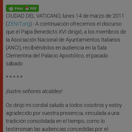
A
n
o
e
p
g
o
r
p
e
k
r
CIUDAD DEL VATICANO, lunes 14 de marzo de 2011
(
ZENIT.org
).- A continuación ofrecemos el discurso
que el Papa Benedicto XVI dirigió, a los miembros de
la Asociación Nacional de Ayuntamientos Italianos
(ANCI), recibiéndolos en audiencia en la Sala
Clementina del Palacio Apostólico, el pasado
sábado.
* * * * *
¡Ilustre señores alcaldes!
Os dirijo mi cordial saludo a todos vosotros y estoy
agradecido por vuestra presencia, vinculada a una
tradición consolidada en el tiempo, como lo
testimonian las audiencias concedidas por el