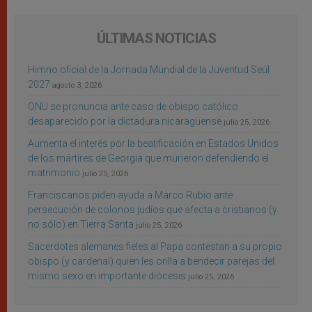
ÚLTIMAS NOTICIAS
Himno oficial de la Jornada Mundial de la Juventud Seúl
2027
agosto 3, 2026
ONU se pronuncia ante caso de obispo católico
desaparecido por la dictadura nicaragüense
julio 25, 2026
Aumenta el interés por la beatificación en Estados Unidos
de los mártires de Georgia que murieron defendiendo el
matrimonio
julio 25, 2026
Franciscanos piden ayuda a Marco Rubio ante
persecución de colonos judíos que afecta a cristianos (y
no sólo) en Tierra Santa
julio 25, 2026
Sacerdotes alemanes fieles al Papa contestan a su propio
obispo (y cardenal) quien les orilla a bendecir parejas del
mismo sexo en importante diócesis
julio 25, 2026