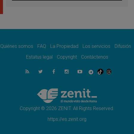
En Colombia, «la paz no se compra con una
firma»
08.08.2026
En Venezuela celebraron los 416 años del
Santo Cristo de La Grita
08.08.2026
El Papa: en Santa Ágata contemplamos la
victoria del amor sobre la muerte
Quiénes somos
FAQ
La Propiedad
Los servicios
Difusión
08.08.2026
León XIV visitará el Santuario de la Madre
Estatus legal
Copyright
Contáctenos
del Buen Consejo de Genazzano
07.08.2026
Filipinas: el Vicariato Apostólico de Calapán
se convierte en diócesis
07.08.2026
Honduras: Los desplazados invisibles de una
crisis olvidada
Copyright © 2026 ZENIT. All Rights Reserved.
https://es.zenit.org