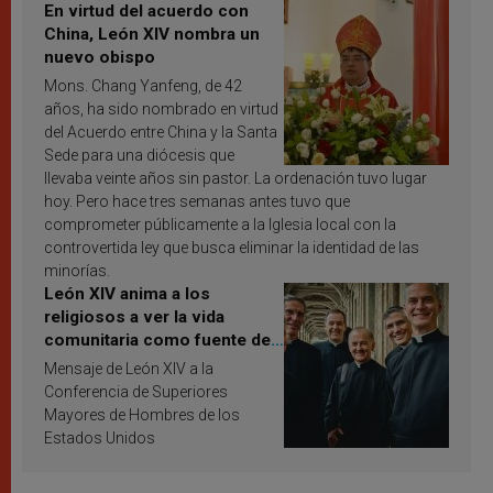
En virtud del acuerdo con
China, León XIV nombra un
nuevo obispo
Mons. Chang Yanfeng, de 42
años, ha sido nombrado en virtud
del Acuerdo entre China y la Santa
Sede para una diócesis que
llevaba veinte años sin pastor. La ordenación tuvo lugar
hoy. Pero hace tres semanas antes tuvo que
comprometer públicamente a la Iglesia local con la
controvertida ley que busca eliminar la identidad de las
minorías.
León XIV anima a los
religiosos a ver la vida
comunitaria como fuente de
inspiración y santificación
Mensaje de León XIV a la
Conferencia de Superiores
Mayores de Hombres de los
Estados Unidos