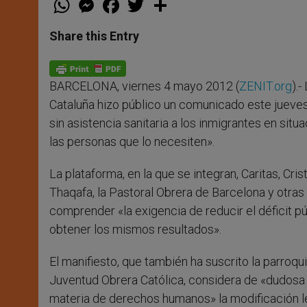
h
e
a
w
h
a
s
c
i
a
t
s
e
t
r
Share this Entry
s
e
b
t
e
A
n
o
e
p
g
o
r
p
e
k
BARCELONA, viernes 4 mayo 2012 (
ZENIT.org
).
r
Cataluña hizo público un comunicado este jueves 
sin asistencia sanitaria a los inmigrantes en sit
las personas que lo necesiten».
La plataforma, en la que se integran, Caritas, Cris
Thaqafa, la Pastoral Obrera de Barcelona y otras
comprender «la exigencia de reducir el déficit p
obtener los mismos resultados».
El manifiesto, que también ha suscrito la parroqu
Juventud Obrera Católica, considera de «dudosa c
materia de derechos humanos» la modificación le