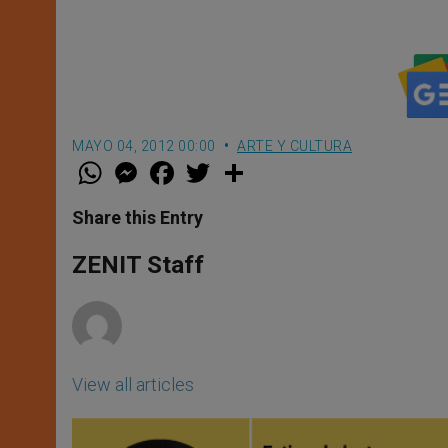
MAYO 04, 2012 00:00
ARTE Y CULTURA
W
M
F
T
S
h
e
a
w
h
a
s
c
i
a
t
s
e
t
r
Share this Entry
s
e
b
t
e
A
n
o
e
p
g
o
r
ZENIT Staff
p
e
k
r
View all articles