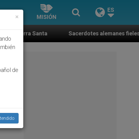
ES
×
MISIÓN
Sacerdotes alemanes fieles al Papa contestan a 
hando
ambién
pañol de
tendido