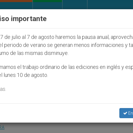
IGLESIA Y MUNDO
DOCUMENTOS
DONATIVOS
iso importante
 que afecta a cristianos (y no sólo) en Tierra Santa
7 de julio al 7 de agosto haremos la pausa anual, aprovec
el periodo de verano se generan menos informaciones y t
umo de las mismas disminuye.
o rectifique el dejar sin
amos el trabajo ordinario de las ediciones en inglés y es
l lunes 10 de agosto.
los inmigrantes ilegales'
as.
stianas con los Inmigrantes
En
RA