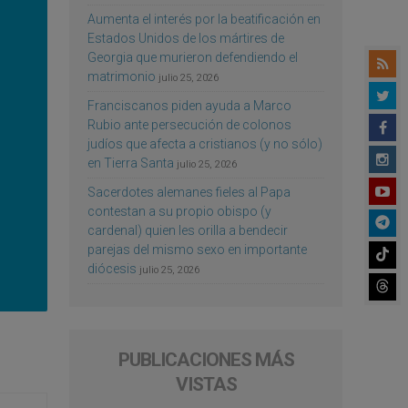
Aumenta el interés por la beatificación en
Estados Unidos de los mártires de
Georgia que murieron defendiendo el
matrimonio
julio 25, 2026
Franciscanos piden ayuda a Marco
Rubio ante persecución de colonos
judíos que afecta a cristianos (y no sólo)
en Tierra Santa
julio 25, 2026
Sacerdotes alemanes fieles al Papa
contestan a su propio obispo (y
cardenal) quien les orilla a bendecir
parejas del mismo sexo en importante
diócesis
julio 25, 2026
PUBLICACIONES MÁS
VISTAS