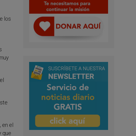
e los
n
s
 muy
el
oste
 en el
y que