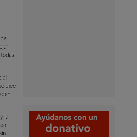
 de
ejar
a todas
-al-
ue dice
ueden
y la
 en
sin