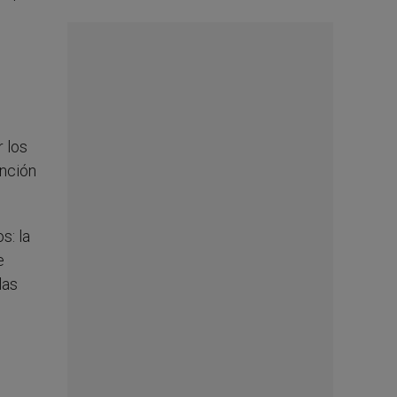
r los
ención
s: la
e
las