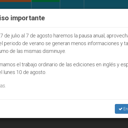
IGLESIA Y MUNDO
DOCUMENTOS
DONATIVOS
iso importante
uventud Seúl 2027
ONU se pronuncia ante caso 
7 de julio al 7 de agosto haremos la pausa anual, aprovec
el periodo de verano se generan menos informaciones y t
umo de las mismas disminuye.
amos el trabajo ordinario de las ediciones en inglés y es
l lunes 10 de agosto.
as.
En