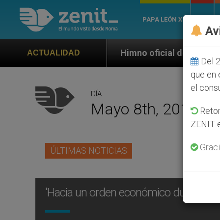
PAPA LEÓN XIV
ROMA
Av
Himno oficial de la Jornada Mundial de la J
ACTUALIDAD
Del 2
que en 
el cons
DÍA
Mayo 8th, 2012
Retom
ZENIT e
Graci
ÚLTIMAS NOTICIAS
'Hacia un orden económico duradero'