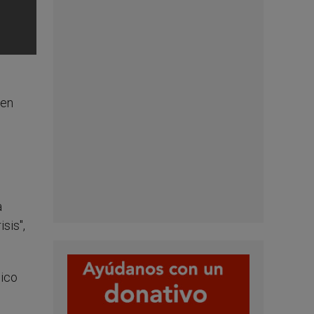
 en
a
sis",
mico