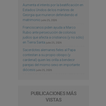
Aumenta el interés por la beatificación en
Estados Unidos de los mártires de
Georgia que murieron defendiendo el
matrimonio
julio 25, 2026
Franciscanos piden ayuda a Marco
Rubio ante persecución de colonos
judíos que afecta a cristianos (y no sólo)
en Tierra Santa
julio 25, 2026
Sacerdotes alemanes fieles al Papa
contestan a su propio obispo (y
cardenal) quien les orilla a bendecir
parejas del mismo sexo en importante
diócesis
julio 25, 2026
PUBLICACIONES MÁS
VISTAS