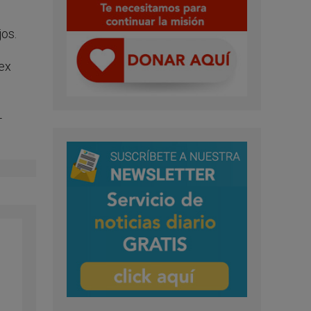
jos.
 ex
-