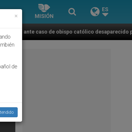
ES
×
MISIÓN
de obispo católico desaparecido por la dictadura nic
hando
ambién
pañol de
tendido