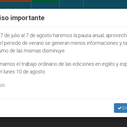
IGLESIA Y MUNDO
DOCUMENTOS
DONATIVOS
iso importante
l de la Juventud Seúl 2027
ONU se pronuncia an
7 de julio al 7 de agosto haremos la pausa anual, aprovec
el periodo de verano se generan menos informaciones y t
umo de las mismas disminuye.
amos el trabajo ordinario de las ediciones en inglés y es
l lunes 10 de agosto.
as.
En
strajo documentación vaticana