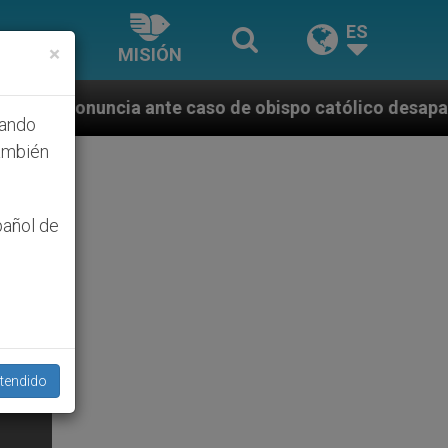
ES
×
MISIÓN
te caso de obispo católico desaparecido por la dicta
hando
ambién
pañol de
tendido