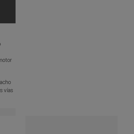
o
omotor
pacho
s vías