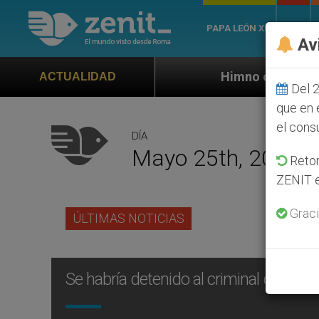
PAPA LEÓN XIV
ROMA
Av
Himno oficial de la Jornada Mundia
ACTUALIDAD
Del 2
que en 
el cons
DÍA
Mayo 25th, 2012
Retom
ZENIT e
Graci
ÚLTIMAS NOTICIAS
Se habría detenido al criminal que su