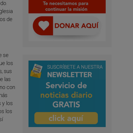
ndo.
glesia
ios de
e se
ue los
, sus
e las
ano con
 más
 y los
os los
sí