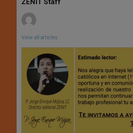
p
g
o
r
ZENIT Staff
p
e
k
r
View all articles