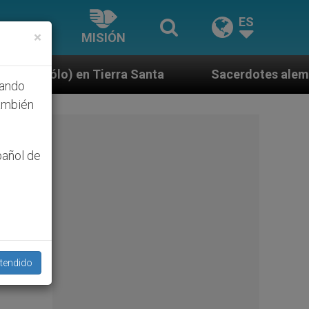
ES
×
MISIÓN
 Santa
Sacerdotes alemanes fieles al Papa cont
hando
ambién
pañol de
tendido