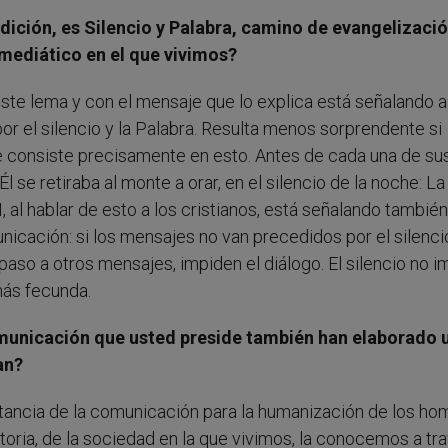
edición, es Silencio y Palabra, camino de evangelizaci
mediático en el que vivimos?
ste lema y con el mensaje que lo explica está señalando a
or el silencio y la Palabra. Resulta menos sorprendente si
e consiste precisamente en esto. Antes de cada una de su
 se retiraba al monte a orar, en el silencio de la noche: La
, al hablar de esto a los cristianos, está señalando también
icación: si los mensajes no van precedidos por el silenci
paso a otros mensajes, impiden el diálogo. El silencio no i
 más fecunda.
municación que usted preside también han elaborado 
an?
tancia de la comunicación para la humanización de los ho
oria, de la sociedad en la que vivimos, la conocemos a tr