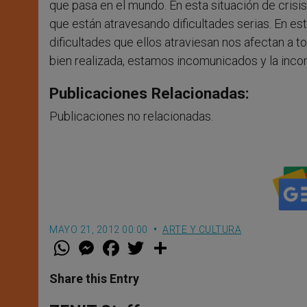
que pasa en el mundo. En esta situación de cris
que están atravesando dificultades serias. En e
dificultades que ellos atraviesan nos afectan a 
bien realizada, estamos incomunicados y la inco
Publicaciones Relacionadas:
Publicaciones no relacionadas.
MAYO 21, 2012 00:00
ARTE Y CULTURA
W
M
F
T
S
h
e
a
w
h
a
s
c
i
a
t
s
e
t
r
Share this Entry
s
e
b
t
e
A
n
o
e