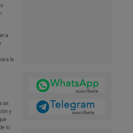
do
n
an a
e
para la
a se
ción y
que
de lo