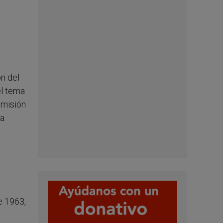
ón del
el tema
omisión
 a
e 1963,