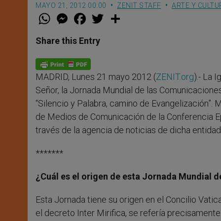
MAYO 21, 2012 00:00
ZENIT STAFF
ARTE Y CULTU
W
M
F
T
S
h
e
a
w
h
a
s
c
i
a
t
s
e
t
r
Share this Entry
s
e
b
t
e
A
n
o
e
p
g
o
r
p
e
k
MADRID, Lunes 21 mayo 2012 (
ZENIT.org
).- La 
r
Señor, la Jornada Mundial de las Comunicacione
“Silencio y Palabra, camino de Evangelización”. 
de Medios de Comunicación de la Conferencia Ep
través de la agencia de noticias de dicha entidad 
*******
¿Cuál es el origen de esta Jornada Mundial 
Esta Jornada tiene su origen en el Concilio Vati
el decreto Inter Mirifica, se refería precisamen