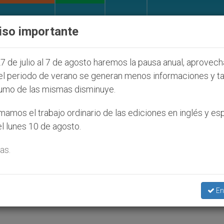
IGLESIA Y MUNDO
DOCUMENTOS
DONATIVOS
iso importante
s judíos que afecta a cristianos (y no sólo) en Tierra
7 de julio al 7 de agosto haremos la pausa anual, aprovec
el periodo de verano se generan menos informaciones y t
umo de las mismas disminuye.
ilencio no impide la
amos el trabajo ordinario de las ediciones en inglés y es
l lunes 10 de agosto.
a hace más fecunda
as.
 comisión de comunicaciones del episcopado
En