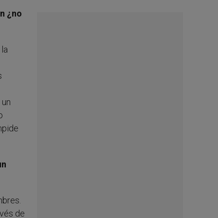
ón ¿no
 la
s
 un
o
mpide
un
mbres.
avés de