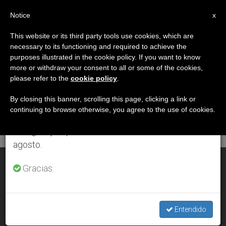
ES
Notice
×
x
Aviso importante
This website or its third party tools use cookies, which are
necessary to its functioning and required to achieve the
Del 27 de julio al 7 de agosto haremos la pausa
DÍA
purposes illustrated in the cookie policy. If you want to know
anual, aprovechando que en el periodo de verano
Junio 7th, 2012
more or withdraw your consent to all or some of the cookies,
please refer to the
cookie policy
.
se generan menos informaciones y también el
consumo de las mismas disminuye.
By closing this banner, scrolling this page, clicking a link or
continuing to browse otherwise, you agree to the use of cookies.
ÚLTIMAS NOTICIAS
Retomamos el trabajo ordinario de las ediciones
en inglés y español de ZENIT el lunes 10 de
agosto.
Contemplacion eucarística y conocimiento de Cristo
Gracias.
JUN 07, 2012 00:00
ZENIT STAFF
Entendido