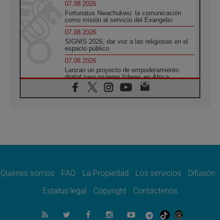
07.08.2026
Fortunatus Nwachukwu: la comunicación
como misión al servicio del Evangelio
07.08.2026
SIGNIS 2026, dar voz a las religiosas en el
espacio público
07.08.2026
Lanzan un proyecto de empoderamiento
digital para mujeres líderes en África
07.08.2026
Programa oficial del Viaje Apostólico del
Papa León XIV a Francia
07.08.2026
Obispos de Ecuador: El bien de las familias
no admite premuras legislativas
06.08.2026
Cardenal Parolin: La paz comienza con la
empatía al dolor del otro
Quiénes somos
FAQ
La Propiedad
Los servicios
Difusión
06.08.2026
Fray Marco Vianelli: Aprender el Evangelio
Estatus legal
Copyright
Contáctenos
de la Paz en la Escuela de San Francisco
06.08.2026
La visita del Papa León XIV a Asís en un
minuto