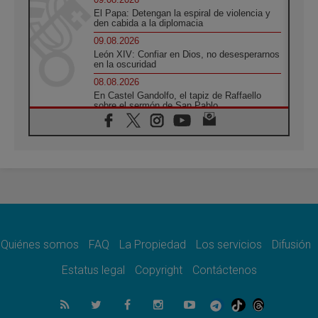
El Papa: Detengan la espiral de violencia y
den cabida a la diplomacia
09.08.2026
León XIV: Confiar en Dios, no desesperarnos
en la oscuridad
08.08.2026
En Castel Gandolfo, el tapiz de Raffaello
sobre el sermón de San Pablo
08.08.2026
En Colombia, «la paz no se compra con una
firma»
08.08.2026
En Venezuela celebraron los 416 años del
Santo Cristo de La Grita
08.08.2026
El Papa: en Santa Ágata contemplamos la
victoria del amor sobre la muerte
Quiénes somos
FAQ
La Propiedad
Los servicios
Difusión
08.08.2026
León XIV visitará el Santuario de la Madre
Estatus legal
Copyright
Contáctenos
del Buen Consejo de Genazzano
07.08.2026
Filipinas: el Vicariato Apostólico de Calapán
se convierte en diócesis