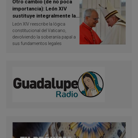
Otro cambio (de no poca
importancia): León XIV
sustituye integralmente la
ley vaticana de Papa
León XIV reescribe la lógica
Francisco
constitucional del Vaticano,
devolviendo la soberanía papal a
sus fundamentos legales