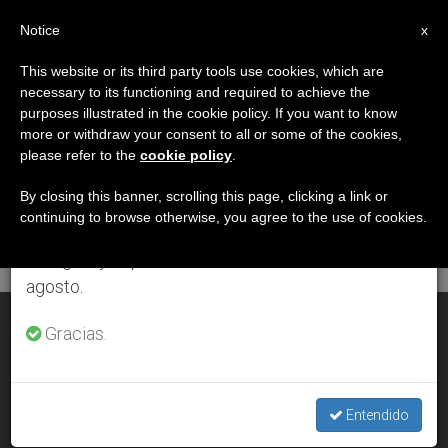
ES
Notice
×
x
Aviso importante
This website or its third party tools use cookies, which are
necessary to its functioning and required to achieve the
Del 27 de julio al 7 de agosto haremos la pausa
DÍA
purposes illustrated in the cookie policy. If you want to know
anual, aprovechando que en el periodo de verano
Septiembre 21st, 2012
more or withdraw your consent to all or some of the cookies,
please refer to the
cookie policy
.
se generan menos informaciones y también el
consumo de las mismas disminuye.
By closing this banner, scrolling this page, clicking a link or
continuing to browse otherwise, you agree to the use of cookies.
ÚLTIMAS NOTICIAS
Retomamos el trabajo ordinario de las ediciones
en inglés y español de ZENIT el lunes 10 de
agosto.
'En Irlanda se podría predicar un poco más fuerte'
Gracias.
SEP 21, 2012 00:00
ZENIT STAFF
Entendido