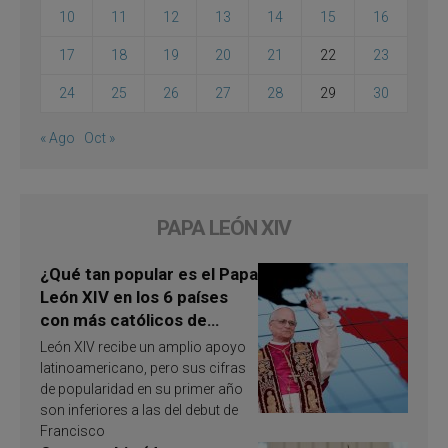
10
11
12
13
14
15
16
17
18
19
20
21
22
23
24
25
26
27
28
29
30
« Ago
Oct »
PAPA LEÓN XIV
¿Qué tan popular es el Papa
León XIV en los 6 países
con más católicos de
América Latina en 2026?
León XIV recibe un amplio apoyo
Publican resultados de
latinoamericano, pero sus cifras
investigación
de popularidad en su primer año
son inferiores a las del debut de
Francisco