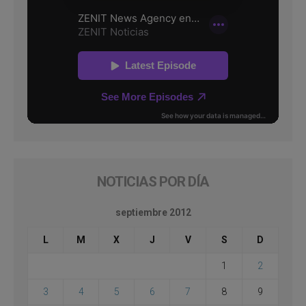
NOTICIAS POR DÍA
septiembre 2012
L
M
X
J
V
S
D
1
2
3
4
5
6
7
8
9