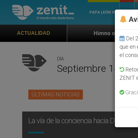
PAPA LEÓN XIV
ROMA
Av
Himno oficial de la Jornada Mundial 
ACTUALIDAD
Del 2
que en 
el cons
DÍA
Septiembre 18th, 
Retom
ZENIT e
Graci
ÚLTIMAS NOTICIAS
La vía de la conciencia hacia Dios, 