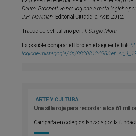
La presente reflexión se inspira en el ensayo del
Deum. Prospettive pre-logiche e meta-logiche per u
J.H. Newman
, Editorial Cittadella, Asís 2012.
Traducido del italiano por
H. Sergio Mora
Es posible comprar el libro en el siguiente link:
ht
logiche-mistagogia/dp/8830812498/ref=sr_1_
ARTE Y CULTURA
Una silla roja para recordar a los 61 mill
Campaña en colegios lanzada por la fundaci