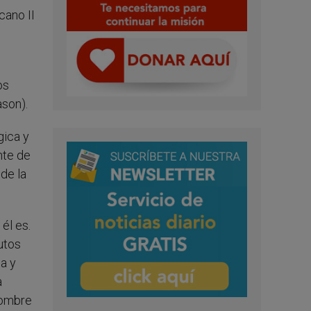
cano II
os
ason).
gica y
nte de
 de la
él es.
utos
a y
a
 hombre