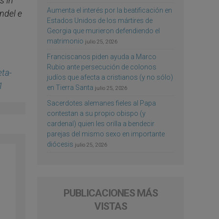
s in
Aumenta el interés por la beatificación en
ondel e
Estados Unidos de los mártires de
Georgia que murieron defendiendo el
matrimonio
julio 25, 2026
Franciscanos piden ayuda a Marco
Rubio ante persecución de colonos
eta-
judíos que afecta a cristianos (y no sólo)
1
en Tierra Santa
julio 25, 2026
Sacerdotes alemanes fieles al Papa
contestan a su propio obispo (y
cardenal) quien les orilla a bendecir
parejas del mismo sexo en importante
diócesis
julio 25, 2026
PUBLICACIONES MÁS
VISTAS