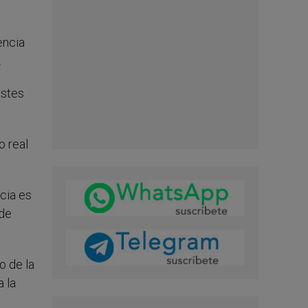
encia
.
astes
o real
ncia es
 de
o de la
a la