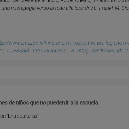
 autor del presente artículo, Rober Cheaib,
Itinerarium cordi
na mistagogia verso la fede alla luce di V.E. Frankl, M. Bl
tp://www.amazon.it/Itinerarium-Prospettive-pre-logiche-m
1?ie=UTF8&qid=1339782663&sr=8-1&tag=zenilmonvisda-2
ones de niños que no pueden ir a la escuela
ón ‘Entreculturas’