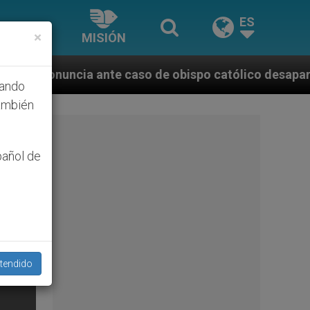
ES
×
MISIÓN
 caso de obispo católico desaparecido por la dictadu
hando
ambién
pañol de
tendido