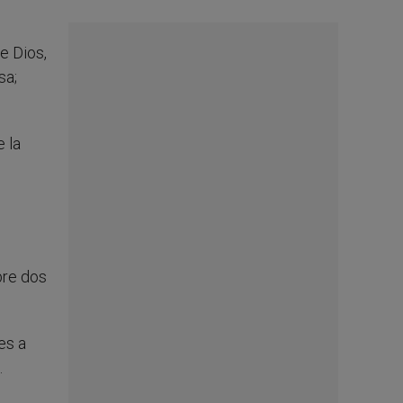
e Dios,
sa;
e la
bre dos
es a
.