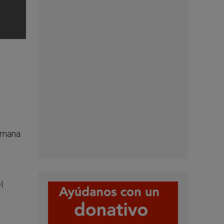
humana
l