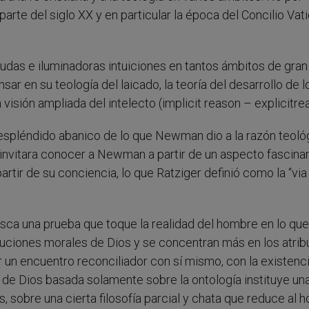
arte del siglo XX y en particular la época del Concilio Vati
udas e iluminadoras intuiciones en tantos ámbitos de gran
nsar en su teología del laicado, la teoría del desarrollo de l
a visión ampliada del intelecto (implicit reason – explicitre
y espléndido abanico de lo que Newman dio a la razón teoló
 invitara conocer a Newman a partir de un aspecto fascina
artir de su conciencia, lo que Ratziger definió como la “via
ca una prueba que toque la realidad del hombre en lo que 
uciones morales de Dios y se concentran más en los atrib
un encuentro reconciliador con sí mismo, con la existenci
 de Dios basada solamente sobre la ontología instituye un
sos, sobre una cierta filosofía parcial y chata que reduce al