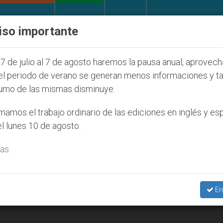
IGLESIA Y MUNDO
DOCUMENTOS
DONATIVOS
iso importante
de la Juventud Seúl 2027
ONU se pronuncia ante
7 de julio al 7 de agosto haremos la pausa anual, aprovec
el periodo de verano se generan menos informaciones y t
umo de las mismas disminuye.
2012
amos el trabajo ordinario de las ediciones en inglés y es
l lunes 10 de agosto.
as.
En
según el beato John Henry Newman