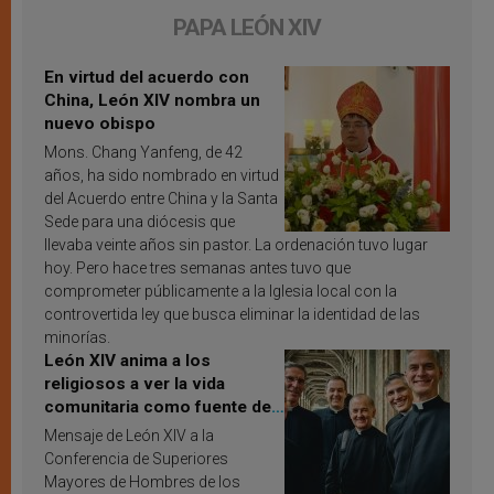
PAPA LEÓN XIV
En virtud del acuerdo con
China, León XIV nombra un
nuevo obispo
Mons. Chang Yanfeng, de 42
años, ha sido nombrado en virtud
del Acuerdo entre China y la Santa
Sede para una diócesis que
llevaba veinte años sin pastor. La ordenación tuvo lugar
hoy. Pero hace tres semanas antes tuvo que
comprometer públicamente a la Iglesia local con la
controvertida ley que busca eliminar la identidad de las
minorías.
León XIV anima a los
religiosos a ver la vida
comunitaria como fuente de
inspiración y santificación
Mensaje de León XIV a la
Conferencia de Superiores
Mayores de Hombres de los