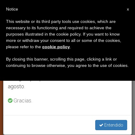
ES
Notice
×
x
Aviso importante
This website or its third party tools use cookies, which are
necessary to its functioning and required to achieve the
Del 27 de julio al 7 de agosto haremos la pausa
purposes illustrated in the cookie policy. If you want to know
Emergencia educativa,
anual, aprovechando que en el periodo de verano
more or withdraw your consent to all or some of the cookies,
please refer to the
cookie policy
.
se generan menos informaciones y también el
emergencia evangelizadora
consumo de las mismas disminuye.
By closing this banner, scrolling this page, clicking a link or
continuing to browse otherwise, you agree to the use of cookies.
Retomamos el trabajo ordinario de las ediciones
La auditora Lydia Jiménez pide reforzar
en inglés y español de ZENIT el lunes 10 de
la identidad católica de los centros
agosto.
OCTUBRE 19, 2012 00:00
ZENIT STAFF
Gracias.
ESPIRITUALIDAD
W
M
F
T
S
h
e
a
w
h
a
s
c
i
a
t
s
e
t
r
Entendido
Share this Entry
s
e
b
t
e