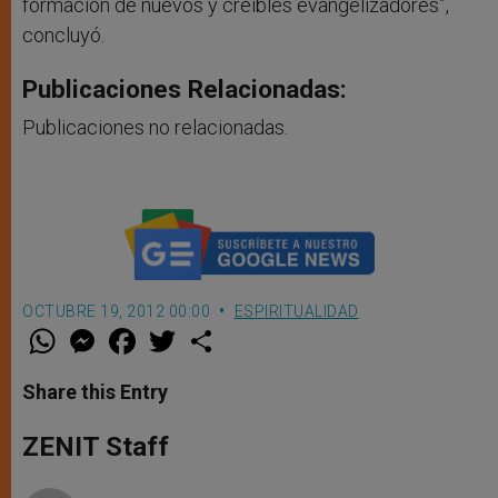
formación de nuevos y creíbles evangelizadores”,
concluyó.
Publicaciones Relacionadas:
Publicaciones no relacionadas.
OCTUBRE 19, 2012 00:00
ESPIRITUALIDAD
W
M
F
T
S
h
e
a
w
h
a
s
c
i
a
t
s
e
t
r
Share this Entry
s
e
b
t
e
A
n
o
e
p
g
o
r
ZENIT Staff
p
e
k
r