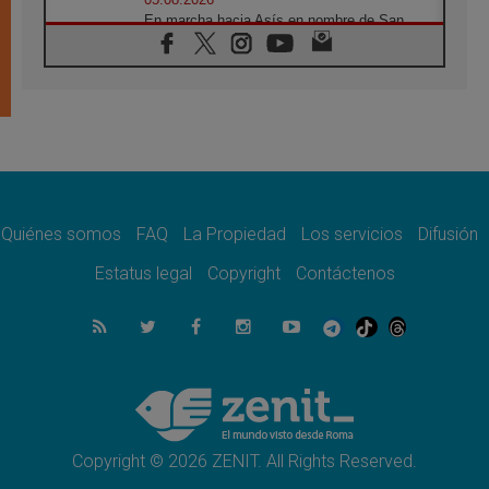
En marcha hacia Asís en nombre de San
Francisco, a la espera de León
05.08.2026
Venezuela, Padre Pagniello: "En medio del
dolor, una Iglesia que no se rinde"
05.08.2026
La Fuerza del "Círculo de Héroes" con el
Papa en la Audiencia General
05.08.2026
Nuncio en Ucrania: Preocupa escuchar a
quienes bendicen la guerra
Quiénes somos
FAQ
La Propiedad
Los servicios
Difusión
05.08.2026
Estatus legal
Copyright
Contáctenos
Ucrania: Ataque masivo en Kyiv durante la
noche
05.08.2026
Colombo: "La visita del Papa a Argentina
llevará un mensaje de paz y dignidad
humana"
05.08.2026
Iglesia en Uruguay: la visita del Papa
fortalecerá la fe y la esperanza
Copyright © 2026 ZENIT. All Rights Reserved.