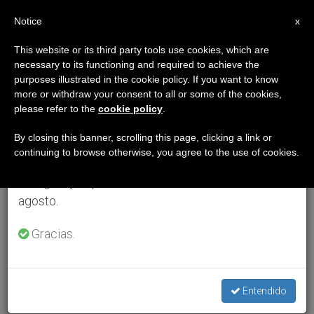
ES
Notice
×
x
Aviso importante
This website or its third party tools use cookies, which are
necessary to its functioning and required to achieve the
Del 27 de julio al 7 de agosto haremos la pausa
purposes illustrated in the cookie policy. If you want to know
anual, aprovechando que en el periodo de verano
more or withdraw your consent to all or some of the cookies,
please refer to the
cookie policy
.
se generan menos informaciones y también el
consumo de las mismas disminuye.
By closing this banner, scrolling this page, clicking a link or
continuing to browse otherwise, you agree to the use of cookies.
Retomamos el trabajo ordinario de las ediciones
en inglés y español de ZENIT el lunes 10 de
agosto.
Gracias.
Entendido