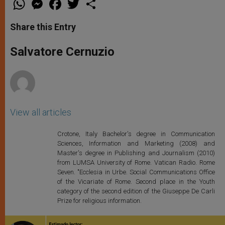
h
e
a
w
h
a
s
c
i
a
t
s
e
t
r
Share this Entry
s
e
b
t
e
A
n
o
e
p
g
o
r
Salvatore Cernuzio
p
e
k
r
View all articles
Crotone, Italy Bachelor's degree in Communication
Sciences, Information and Marketing (2008) and
Master's degree in Publishing and Journalism (2010)
from LUMSA University of Rome. Vatican Radio. Rome
Seven. "Ecclesia in Urbe. Social Communications Office
of the Vicariate of Rome. Second place in the Youth
category of the second edition of the Giuseppe De Carli
Prize for religious information.