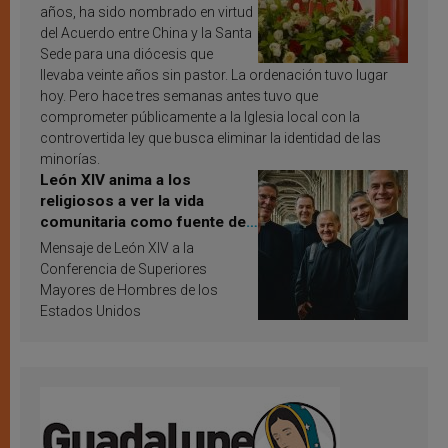
años, ha sido nombrado en virtud
del Acuerdo entre China y la Santa
Sede para una diócesis que
llevaba veinte años sin pastor. La ordenación tuvo lugar
hoy. Pero hace tres semanas antes tuvo que
comprometer públicamente a la Iglesia local con la
controvertida ley que busca eliminar la identidad de las
minorías.
León XIV anima a los
religiosos a ver la vida
comunitaria como fuente de
inspiración y santificación
Mensaje de León XIV a la
Conferencia de Superiores
Mayores de Hombres de los
Estados Unidos