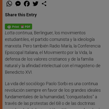
W
M
F
T
S
h
e
a
w
h
a
s
c
i
a
t
s
e
t
r
Share this Entry
s
e
b
t
e
A
n
o
e
p
g
o
r
p
e
k
r
Lotta continua
, Berlinguer, los movimientos
estudiantiles, el partido comunista y la ideología
marxista. Pero también Radio María, la Conferencia
Episcopal Italiana, el Movimiento por la Vida, la
defensa de los valores cristianos y de la familia
natural y la afinidad intelectual con el magisterio de
Benedicto XVI.
La vida del sociólogo Paolo Sorbi es una continua
revolución siempre en favor de los grandes ideales
fundamentales de la humanidad, “conquistados” a
través de las protestas del 68 o de las doctrinas