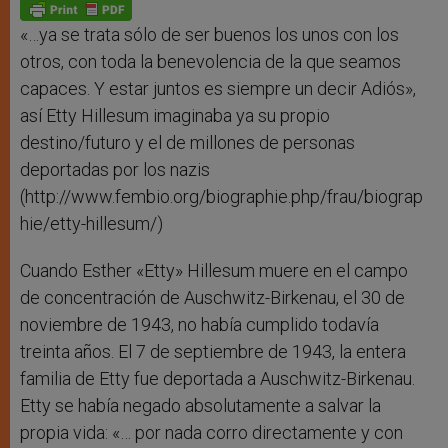
p
g
o
r
p
e
k
r
«…ya se trata sólo de ser buenos los unos con los
otros, con toda la benevolencia de la que seamos
capaces. Y estar juntos es siempre un decir Adiós»,
así Etty Hillesum imaginaba ya su propio
destino/futuro y el de millones de personas
deportadas por los nazis
(http://www.fembio.org/biographie.php/frau/biograp
hie/etty-hillesum/)
Cuando Esther «Etty» Hillesum muere en el campo
de concentración de Auschwitz-Birkenau, el 30 de
noviembre de 1943, no había cumplido todavía
treinta años. El 7 de septiembre de 1943, la entera
familia de Etty fue deportada a Auschwitz-Birkenau.
Etty se había negado absolutamente a salvar la
propia vida: «… por nada corro directamente y con