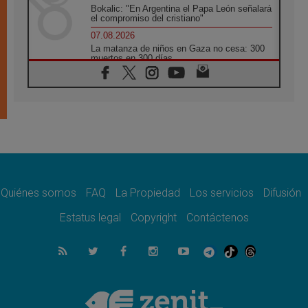
Bokalic: "En Argentina el Papa León señalará
el compromiso del cristiano"
07.08.2026
La matanza de niños en Gaza no cesa: 300
muertos en 300 días
07.08.2026
Tagle: La guerra desfigura el mundo, solo la
revelación de Dios lo transfigura
07.08.2026
Presentada la Trienal de Arte de las
Universidades Católicas: «Exercises in
Empathy»
07.08.2026
Fortunatus Nwachukwu: la comunicación
como misión al servicio del Evangelio
Quiénes somos
FAQ
La Propiedad
Los servicios
Difusión
07.08.2026
Estatus legal
Copyright
Contáctenos
SIGNIS 2026, dar voz a las religiosas en el
espacio público
07.08.2026
Lanzan un proyecto de empoderamiento
digital para mujeres líderes en África
07.08.2026
Programa oficial del Viaje Apostólico del
Papa León XIV a Francia