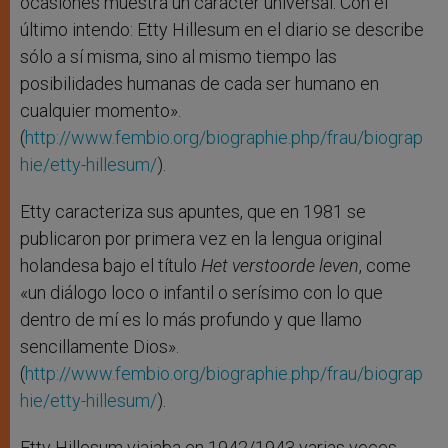
ocasiones muestra un carácter universal. Con el
último intendo: Etty Hillesum en el diario se describe
sólo a sí misma, sino al mismo tiempo las
posibilidades humanas de cada ser humano en
cualquier momento».
(
http://www.fembio.org/biographie.php/frau/biograp
hie/etty-hillesum/
).
Etty caracteriza sus apuntes, que en 1981 se
publicaron por primera vez en la lengua original
holandesa bajo el título
Het verstoorde leven
, come
«un diálogo loco o infantil o serísimo con lo que
dentro de mí es lo más profundo y que llamo
sencillamente Dios».
(
http://www.fembio.org/biographie.php/frau/biograp
hie/etty-hillesum/
).
Etty Hillesum viajaba en 1942/1943 varias veces