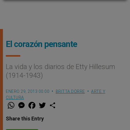
El corazón pensante
La vida y los diarios de Etty Hillesum
(1914-1943)
ENERO 29, 2013 00:00
BRITTA DÖRRE
ARTE Y
CULTURA
W
M
F
T
S
h
e
a
w
h
a
s
c
i
a
t
s
e
t
r
Share this Entry
s
e
b
t
e
A
n
o
e