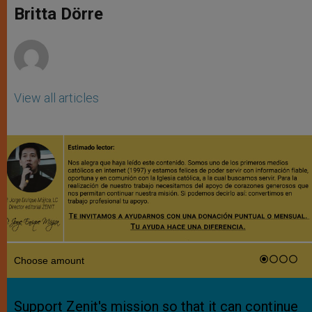
p
g
o
r
Britta Dörre
p
e
k
r
View all articles