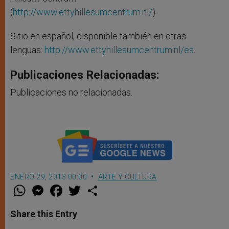
(
http://www.ettyhillesumcentrum.nl/
).
Sitio en español, disponible también en otras
lenguas:
http://www.ettyhillesumcentrum.nl/es
.
Publicaciones Relacionadas:
Publicaciones no relacionadas.
ENERO 29, 2013 00:00
ARTE Y CULTURA
W
M
F
T
S
h
e
a
w
h
a
s
c
i
a
t
s
e
t
r
Share this Entry
s
e
b
t
e
A
n
o
e