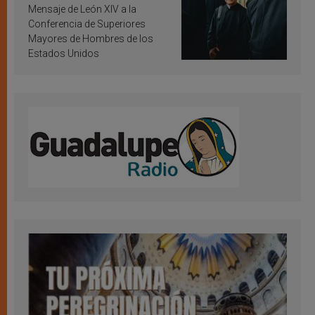
inspiración y santificación
Mensaje de León XIV a la
Conferencia de Superiores
Mayores de Hombres de los
Estados Unidos