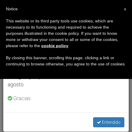
ES
Notice
×
x
Aviso importante
This website or its third party tools use cookies, which are
necessary to its functioning and required to achieve the
Del 27 de julio al 7 de agosto haremos la pausa
purposes illustrated in the cookie policy. If you want to know
anual, aprovechando que en el periodo de verano
more or withdraw your consent to all or some of the cookies,
please refer to the
cookie policy
.
se generan menos informaciones y también el
consumo de las mismas disminuye.
By closing this banner, scrolling this page, clicking a link or
continuing to browse otherwise, you agree to the use of cookies.
Retomamos el trabajo ordinario de las ediciones
en inglés y español de ZENIT el lunes 10 de
agosto.
Gracias.
Entendido