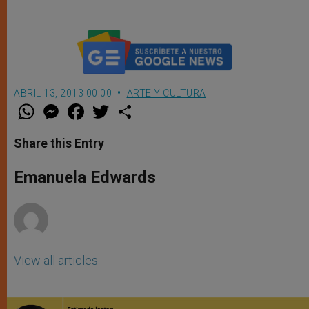
ABRIL 13, 2013 00:00
ARTE Y CULTURA
W
M
F
T
S
h
e
a
w
h
a
s
c
i
a
t
s
e
t
r
Share this Entry
s
e
b
t
e
A
n
o
e
p
g
o
r
Emanuela Edwards
p
e
k
r
View all articles