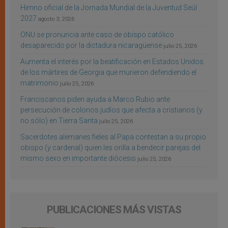
Himno oficial de la Jornada Mundial de la Juventud Seúl
2027
agosto 3, 2026
ONU se pronuncia ante caso de obispo católico
desaparecido por la dictadura nicaragüense
julio 25, 2026
Aumenta el interés por la beatificación en Estados Unidos
de los mártires de Georgia que murieron defendiendo el
matrimonio
julio 25, 2026
Franciscanos piden ayuda a Marco Rubio ante
persecución de colonos judíos que afecta a cristianos (y
no sólo) en Tierra Santa
julio 25, 2026
Sacerdotes alemanes fieles al Papa contestan a su propio
obispo (y cardenal) quien les orilla a bendecir parejas del
mismo sexo en importante diócesis
julio 25, 2026
PUBLICACIONES MÁS VISTAS