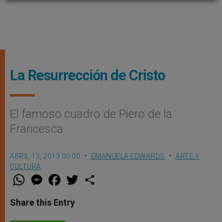
La Resurrección de Cristo
El famoso cuadro de Piero de la
Francesca
ABRIL 13, 2013 00:00
EMANUELA EDWARDS
ARTE Y
CULTURA
W
M
F
T
S
h
e
a
w
h
a
s
c
i
a
t
s
e
t
r
Share this Entry
s
e
b
t
e
A
n
o
e