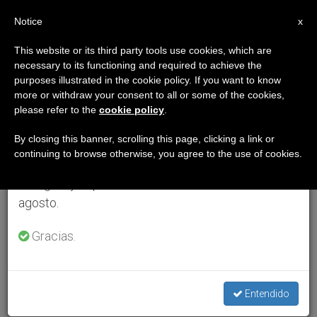
ES
Notice
×
x
Aviso importante
This website or its third party tools use cookies, which are
necessary to its functioning and required to achieve the
Del 27 de julio al 7 de agosto haremos la pausa
purposes illustrated in the cookie policy. If you want to know
anual, aprovechando que en el periodo de verano
more or withdraw your consent to all or some of the cookies,
please refer to the
cookie policy
.
se generan menos informaciones y también el
consumo de las mismas disminuye.
By closing this banner, scrolling this page, clicking a link or
continuing to browse otherwise, you agree to the use of cookies.
Retomamos el trabajo ordinario de las ediciones
en inglés y español de ZENIT el lunes 10 de
agosto.
Gracias.
Entendido