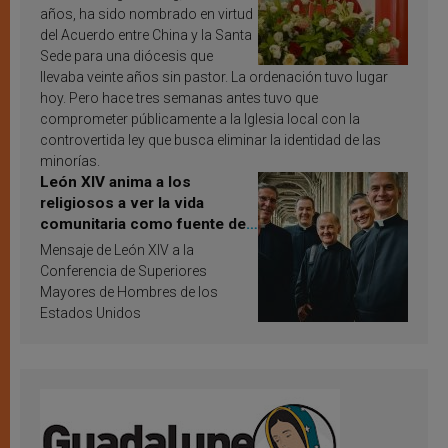
años, ha sido nombrado en virtud
del Acuerdo entre China y la Santa
Sede para una diócesis que
llevaba veinte años sin pastor. La ordenación tuvo lugar
hoy. Pero hace tres semanas antes tuvo que
comprometer públicamente a la Iglesia local con la
controvertida ley que busca eliminar la identidad de las
minorías.
León XIV anima a los
religiosos a ver la vida
comunitaria como fuente de
inspiración y santificación
Mensaje de León XIV a la
Conferencia de Superiores
Mayores de Hombres de los
Estados Unidos