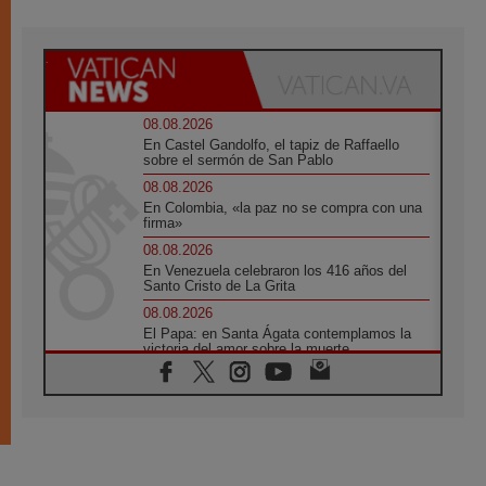
08.08.2026
En Castel Gandolfo, el tapiz de Raffaello
sobre el sermón de San Pablo
08.08.2026
En Colombia, «la paz no se compra con una
firma»
08.08.2026
En Venezuela celebraron los 416 años del
Santo Cristo de La Grita
08.08.2026
El Papa: en Santa Ágata contemplamos la
victoria del amor sobre la muerte
08.08.2026
León XIV visitará el Santuario de la Madre
del Buen Consejo de Genazzano
07.08.2026
Filipinas: el Vicariato Apostólico de Calapán
se convierte en diócesis