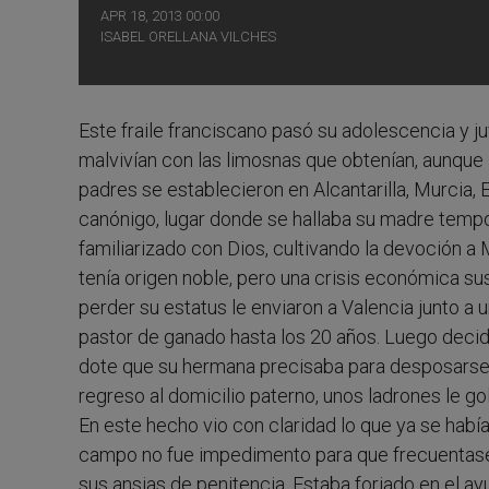
APR 18, 2013 00:00
ISABEL ORELLANA VILCHES
Este fraile franciscano pasó su adolescencia y ju
malvivían con las limosnas que obtenían, aunque l
padres se establecieron en Alcantarilla, Murcia, 
canónigo, lugar donde se hallaba su madre tempo
familiarizado con Dios, cultivando la devoción a 
tenía origen noble, pero una crisis económica su
perder su estatus le enviaron a Valencia junto a u
pastor de ganado hasta los 20 años. Luego decidi
dote que su hermana precisaba para desposarse 
regreso al domicilio paterno, unos ladrones le go
En este hecho vio con claridad lo que ya se había 
campo no fue impedimento para que frecuentase l
sus ansias de penitencia. Estaba forjado en el a