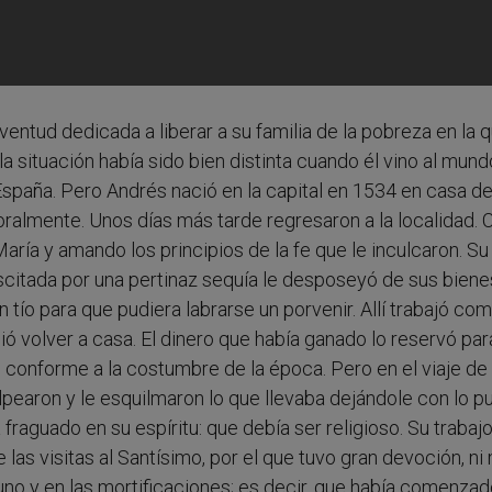
ventud dedicada a liberar a su familia de la pobreza en la 
a situación había sido bien distinta cuando él vino al mund
España. Pero Andrés nació en la capital en 1534 en casa de
ralmente. Unos días más tarde regresaron a la localidad. 
María y amando los principios de la fe que le inculcaron. S
scitada por una pertinaz sequía le desposeyó de sus bienes
n tío para que pudiera labrarse un porvenir. Allí trabajó co
ó volver a casa. El dinero que había ganado lo reservó para
conforme a la costumbre de la época. Pero en el viaje de
lpearon y le esquilmaron lo que llevaba dejándole con lo p
fraguado en su espíritu: que debía ser religioso. Su trabajo
as visitas al Santísimo, por el que tuvo gran devoción, n
yuno y en las mortificaciones; es decir, que había comenzad