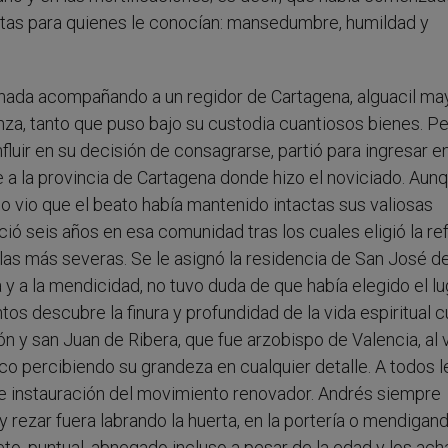
estas para quienes le conocían: mansedumbre, humildad y
ada acompañando a un regidor de Cartagena, alguacil may
anza, tanto que puso bajo su custodia cuantiosos bienes. P
fluir en su decisión de consagrarse, partió para ingresar en
a la provincia de Cartagena donde hizo el noviciado. Aunq
o vio que el beato había mantenido intactas sus valiosas
ó seis años en esa comunidad tras los cuales eligió la r
las más severas. Se le asignó la residencia de San José d
 a la mendicidad, no tuvo duda de que había elegido el lu
ntos descubre la finura y profundidad de la vida espiritual 
n y san Juan de Ribera, que fue arzobispo de Valencia, al 
co percibiendo su grandeza en cualquier detalle. A todos l
 de instauración del movimiento renovador. Andrés siempre
 rezar fuera labrando la huerta, en la portería o mendigand
eto, puntual, abnegado incluso a pesar de la edad y los ach