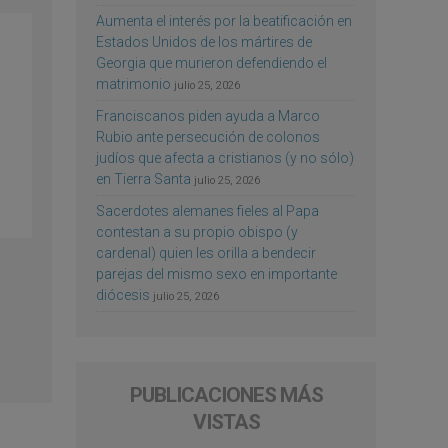
Aumenta el interés por la beatificación en
Estados Unidos de los mártires de
Georgia que murieron defendiendo el
matrimonio
julio 25, 2026
Franciscanos piden ayuda a Marco
Rubio ante persecución de colonos
judíos que afecta a cristianos (y no sólo)
en Tierra Santa
julio 25, 2026
Sacerdotes alemanes fieles al Papa
contestan a su propio obispo (y
cardenal) quien les orilla a bendecir
parejas del mismo sexo en importante
diócesis
julio 25, 2026
PUBLICACIONES MÁS
VISTAS