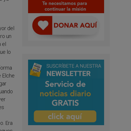
or del
ero un
 el
ue lo
eforma
e Elche
gar
cuando
ver
es
o. Era
aques,