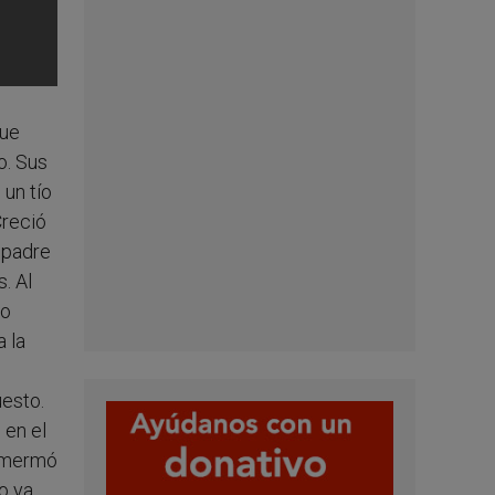
que
o. Sus
 un tío
Creció
u padre
. Al
mo
 la
uesto.
 en el
i mermó
o ya