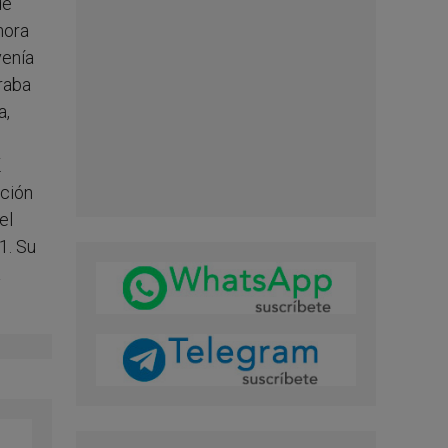
de
hora
venía
raba
a,
.
ción
el
1. Su
a