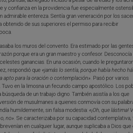
le y confianza en la providencia fue especialmente ostensi
on admirable entereza. Sentía gran veneración por los sac
a obtenido de sus superiores el permiso para recibir
época.
asaba los muros del convento. Era estimado por las gentes
corazón porque era un gran maestro y confesor. Desconocía 
 celestes ganancias. En una ocasión, cuando le preguntaron 
 vez, respondió que
«jamás lo sentía, porque había hecho há
ba apto para la oración o contemplación».
Pasó por varios
. Tuvo en la limosna un fecundo campo apostólico. Los po
la búsqueda de un trabajo digno. También asistía a los que
onversión de musulmanes a quienes conmovía con su palabr
ondía humildemente, sin falsa modestia:
«¡Oh, que lástima! V
o, no».
Se caracterizaba por su capacidad contemplativa, 
brevenían en cualquier lugar, aunque suplicaba a Dios que