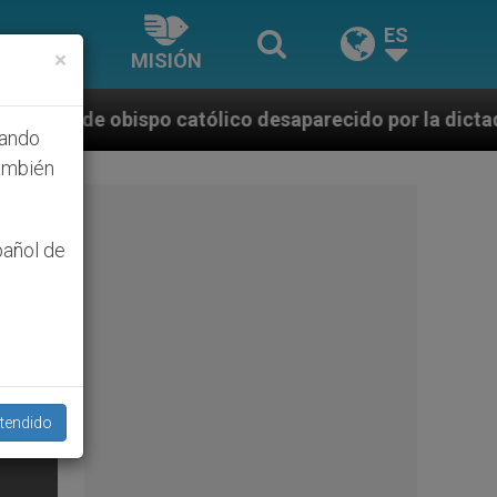
ES
×
MISIÓN
tólico desaparecido por la dictadura nicaragüense
hando
ambién
pañol de
tendido