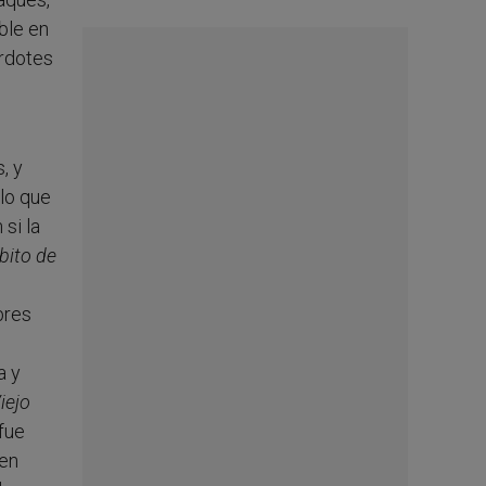
ble en
erdotes
, y
lo que
si la
bito de
bres
a y
iejo
fue
 en