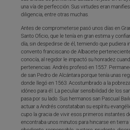
una vía de perfección. Sus virtudes eran manifi
diligencia, entre otras muchas.
Antes de comprometerse pasó unos días en Gran
Santo Oficio, que le tenía en gran estima y confi
día, sin despedirse de él, temiendo que pudiera in
convento franciscano de Albacete perteneciente 
conocía, al regidor le impactó su honradez cuand
pertenencias. Andrés profesó en 1557. Permaneci
de san Pedro de Alcántara porque tenía unas reg
donde llegó en 1563. Acostumbrado a la pobreza y
idóneo para él. La peculiar sensibilidad de los sa
pasa por su lado. Sus hermanos san Pascual Bailó
actuar a Andrés constataban su espíritu evangéli
cupo la gracia de vivir esos primeros instantes
encontraba unos minutos para hincarse en tierra y
obediente, responsable, austero, prudente, discr