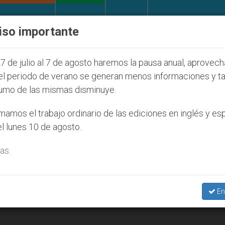
IGLESIA Y MUNDO
DOCUMENTOS
DONATIVOS
iso importante
 2027
ONU se pronuncia ante caso de obispo ca
7 de julio al 7 de agosto haremos la pausa anual, aprovec
el periodo de verano se generan menos informaciones y t
umo de las mismas disminuye.
amos el trabajo ordinario de las ediciones en inglés y es
l lunes 10 de agosto.
as.
En