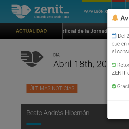
PAPA LEÓN XIV
ROMA
Av
no oficial de la Jornada Mundial de la Juventud Seúl
ACTUALIDAD
Del 2
que en 
el cons
DÍA
Abril 18th, 2013
Retom
ZENIT e
Graci
ÚLTIMAS NOTICIAS
Beato Andrés Hibernón