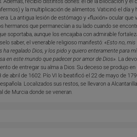
demás, recibió distintos dones: el de la bilocación y el 
fermos) y la multiplicación de alimentos. Vaticinó el día y 
ra. La antigua lesión de estómago y «fluxión» ocular que 
os hermanos que permanecían a su lado cuando se encont
 que soportaba, aunque los encajaba con admirable fortalez
selo saber, el venerable religioso manifestó:
«Esto no, mis
ha regalado Dios, y los pido y quiero enteramente para mí
sa en este mundo que padecer por amor de Dios».
La devo
nto de entregar su alma a Dios. Su deceso se produjo en 
de abril de 1602. Pío VI lo beatificó el 22 de mayo de 179
española. Localizados sus restos, se llevaron a Alcantarill
ral de Murcia donde se veneran.