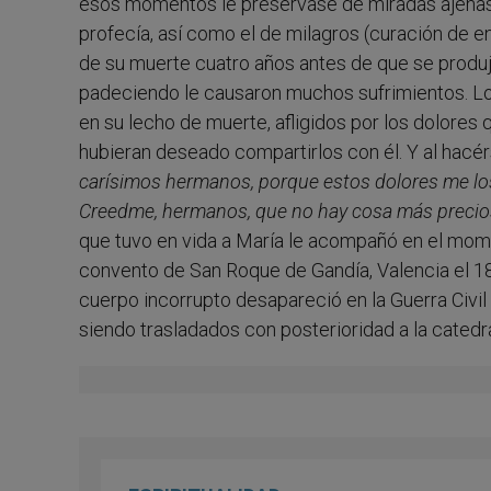
esos momentos le preservase de miradas ajenas. A
profecía, así como el de milagros (curación de en
de su muerte cuatro años antes de que se produje
padeciendo le causaron muchos sufrimientos. L
en su lecho de muerte, afligidos por los dolores
hubieran deseado compartirlos con él. Y al hacér
carísimos hermanos, porque estos dolores me los 
Creedme, hermanos, que no hay cosa más precio
que tuvo en vida a María le acompañó en el mome
convento de San Roque de Gandía, Valencia el 18 
cuerpo incorrupto desapareció en la Guerra Civil 
siendo trasladados con posterioridad a la cated