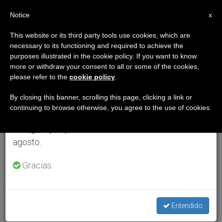
ES
Notice
×
x
Aviso importante
This website or its third party tools use cookies, which are
necessary to its functioning and required to achieve the
Del 27 de julio al 7 de agosto haremos la pausa
purposes illustrated in the cookie policy. If you want to know
anual, aprovechando que en el periodo de verano
more or withdraw your consent to all or some of the cookies,
please refer to the
cookie policy
.
se generan menos informaciones y también el
consumo de las mismas disminuye.
By closing this banner, scrolling this page, clicking a link or
continuing to browse otherwise, you agree to the use of cookies.
Retomamos el trabajo ordinario de las ediciones
en inglés y español de ZENIT el lunes 10 de
agosto.
Gracias.
Entendido