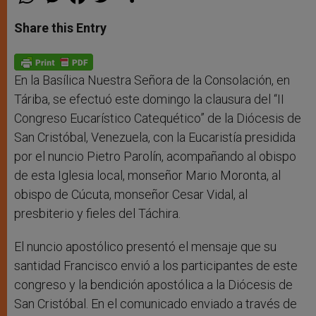
h
e
a
w
h
a
s
c
i
a
t
s
e
t
r
Share this Entry
s
e
b
t
e
A
n
o
e
p
g
o
r
p
e
k
r
En la Basílica Nuestra Señora de la Consolación, en
Táriba, se efectuó este domingo la clausura del “II
Congreso Eucarístico Catequético” de la Diócesis de
San Cristóbal, Venezuela, con la Eucaristía presidida
por el nuncio Pietro Parolín, acompañando al obispo
de esta Iglesia local, monseñor Mario Moronta, al
obispo de Cúcuta, monseñor Cesar Vidal, al
presbiterio y fieles del Táchira.
El nuncio apostólico presentó el mensaje que su
santidad Francisco envió a los participantes de este
congreso y la bendición apostólica a la Diócesis de
San Cristóbal. En el comunicado enviado a través de