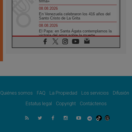
firma»
08.08.2026
En Venezuela celebraron los 416 años del
Santo Cristo de La Grita
08.08.2026
El Papa: en Santa Ágata contemplamos la
victoria del amor sobre la muerte
08.08.2026
León XIV visitará el Santuario de la Madre
del Buen Consejo de Genazzano
07.08.2026
Filipinas: el Vicariato Apostólico de Calapán
se convierte en diócesis
07.08.2026
Honduras: Los desplazados invisibles de una
crisis olvidada
Quiénes somos
FAQ
La Propiedad
Los servicios
Difusión
07.08.2026
Bokalic: "En Argentina el Papa León señalará
Estatus legal
Copyright
Contáctenos
el compromiso del cristiano"
07.08.2026
La matanza de niños en Gaza no cesa: 300
muertos en 300 días
07.08.2026