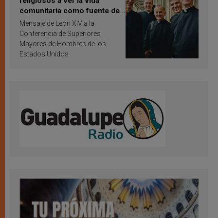
religiosos a ver la vida
comunitaria como fuente de
inspiración y santificación
Mensaje de León XIV a la
Conferencia de Superiores
Mayores de Hombres de los
Estados Unidos