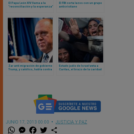
El Papa León XIV llama a la
El FBI corta lazos con un grupo
“reconciliación y la esperanza”
anticristiano
en la respuesta global ante
migrantes y refugiados
Zar anti migración de gobierno
Estado judío de Israel veta a
Trump, y católico, habla contra
Caritas, el brazo de la caridad
mensaje de Iglesia
de la Iglesia (y más de 20
estadounidense
organizaciones humanitarias),
en Gaza
JUNIO 17, 2013 00:00
JUSTICIA Y PAZ
W
M
F
T
S
h
e
a
w
h