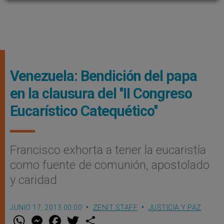
Venezuela: Bendición del papa
en la clausura del ''II Congreso
Eucarístico Catequético''
Francisco exhorta a tener la eucaristía
como fuente de comunión, apostolado
y caridad
JUNIO 17, 2013 00:00
ZENIT STAFF
JUSTICIA Y PAZ
W
M
F
T
S