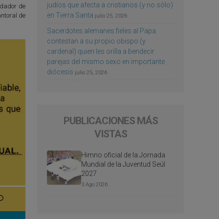
judíos que afecta a cristianos (y no sólo)
undador de
en Tierra Santa
antoral de
julio 25, 2026
Sacerdotes alemanes fieles al Papa
contestan a su propio obispo (y
cardenal) quien les orilla a bendecir
parejas del mismo sexo en importante
diócesis
julio 25, 2026
PUBLICACIONES MÁS
VISTAS
Himno oficial de la Jornada
Mundial de la Juventud Seúl
2027
3 Ago 2026