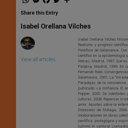
h
e
a
w
h
a
s
c
i
a
t
s
e
t
r
Share this Entry
s
e
b
t
e
A
n
o
e
p
g
o
r
Isabel Orellana Vilches
p
e
k
r
Isabel Orellana Vilches Mision
Realismo y progreso científi
Pontificia de Salamanca. Con
científico en la epistemología
View all articles
Atenas, Madrid, 1997; Qué es.
Palabra, Madrid, 1999; En c
Fernando Rielo: Convergencias.
Salamanca, 2001; La "mirada" 
Paradojas de la convivencia,
publicado: La confianza. El a
Popper, 2003; De soledades y
culturas, 2008; Repensar lo cot
amor. Apuntes sobre la enferme
Diocesano de Málaga, 2006 
colaboraciones en obras colect
científica, pedagógica y espir
culminó el santoral Llamad