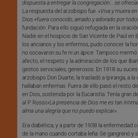
dispuesta a entregar la congregación… se ofrecí
La respuesta del arzobispo fue: «
Viva y muera en
Dios
«fuera conocido, amado y adorado por todo
fundación. Para ello siguió refugiada en la oración
Nadie en el hospicio de San Vicente de Paúl en B
los ancianos y los enfermos, pudo conocer la h
no socavaron su fe ni un ápice. Tampoco mermó 
afecto, el respeto y la admiración de los que i
gestos serviciales, generosos. En 1918 su suceso
arzobispo Don Duarte, la trasladó a Ipiranga, a la
hallaban enfermas. Fuera de ello pasó el resto de
en Dios, sostenida por la Eucaristía. Tenía gran 
al P. Rossi
:
«La presencia de Dios me es tan íntima
alma una alegría que no puedo explicar».
Era diabética, y a partir de 1938 la enfermeda
de la mano cuando cortaba leña. Se gangrenó y se