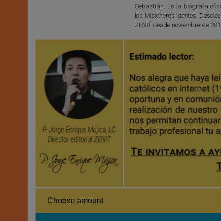
Sebastián. Es la biógrafa ofic
los Misioneros Identes, Desclée
ZENIT desde noviembre de 201