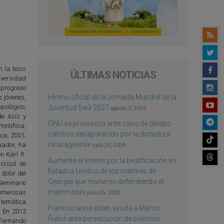
 la tesis
ÚLTIMAS NOTICIAS
iversidad
 progreso
Himno oficial de la Jornada Mundial de la
s jóvenes,
pológico,
Juventud Seúl 2027
agosto 3, 2026
de Asís y
ONU se pronuncia ante caso de obispo
ntificia,
católico desaparecido por la dictadura
ca, 2001;
nicaragüense
uador, ha
julio 25, 2026
n Karl R.
Aumenta el interés por la beatificación en
crisol de
Estados Unidos de los mártires de
 dolor del
Georgia que murieron defendiendo el
 Seminario
matrimonio
numerosas
julio 25, 2026
e temática
Franciscanos piden ayuda a Marco
s. En 2012
Rubio ante persecución de colonos
 Fernando