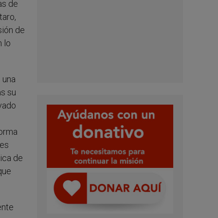
as de
taro,
sión de
 lo
n una
ás su
avado
forma
ces
rica de
que
ente