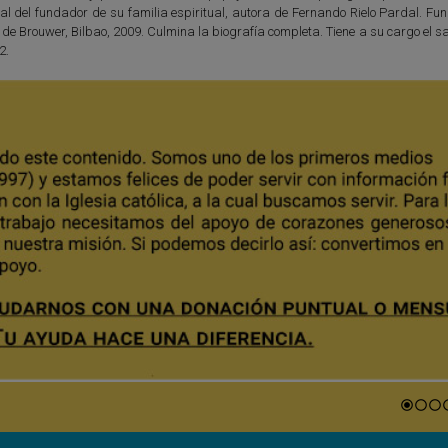
ial del fundador de su familia espiritual, autora de Fernando Rielo Pardal. F
 de Brouwer, Bilbao, 2009. Culmina la biografía completa. Tiene a su cargo el s
2.