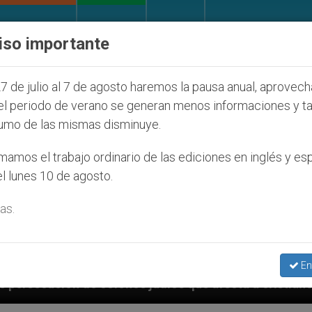
IGLESIA Y MUNDO
DOCUMENTOS
DONATIVOS
iso importante
7 de julio al 7 de agosto haremos la pausa anual, aprovec
el periodo de verano se generan menos informaciones y t
umo de las mismas disminuye.
amos el trabajo ordinario de las ediciones en inglés y es
l lunes 10 de agosto.
as.
En
judíos que afecta a cristianos (y no sólo) en Tierra 