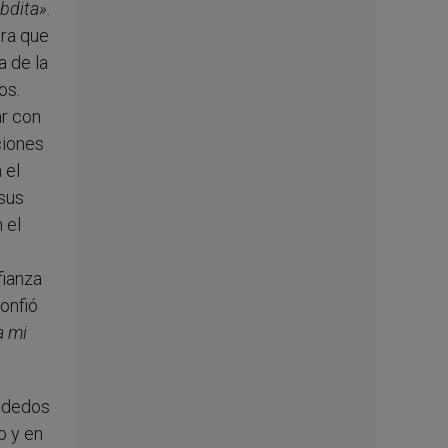
bdita».
era que
a de la
os.
ar con
ciones
 el
 sus
 el
fianza
onfió
a mi
s dedos
o y en