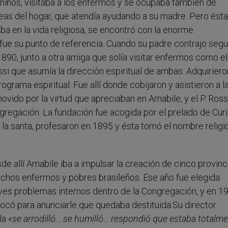
 niños, visitaba a los enfermos y se ocupaba también de
areas del hogar, que atendía ayudando a su madre. Pero ést
ba en la vida religiosa, se encontró con la enorme
fue su punto de referencia. Cuando su padre contrajo seg
1890, junto a otra amiga que solía visitar enfermos como el
ssi que asumía la dirección espiritual de ambas. Adquiriero
grama espiritual. Fue allí donde cobijaron y asistieron a l
ido por la virtud que apreciaban en Amabile, y el P. Rossi
gregación. La fundación fue acogida por el prelado de Curi
 la santa, profesaron en 1895 y ésta tomó el nombre religi
de allí Amabile iba a impulsar la creación de cinco provinc
uchos enfermos y pobres brasileños. Ese año fue elegida
aves problemas internos dentro de la Congregación, y en 19
ocó para anunciarle que quedaba destituida.Su director
la
«se arrodilló… se humilló… respondió que estaba totalm