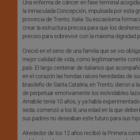
Una enferma de cáncer en fase terminal acogida 
r
la Inmaculada Concepción, impulsada por esta gr
provincia de Trento, Italia. Su escasísima formac
crear la estructura precisa para que los deshered
preciso para sobrevivir con la máxima dignidad p
Creció en el seno de una familia que se vio oblig
mejor calidad de vida, como legítimamente conti
país. El largo centenar de italianos que acompañó
en el corazón las hondas raíces heredadas de su
brasileño de Santa Catalina, en Trento, dieron a
de perpetuar emotivamente los inolvidables lazos
Amabile tenía 10 años, y ya había experimentado e
seda; comenzó a los 8, una edad en la que deber
sus padres no deseaban este futuro para sus hijo
Alrededor de los 12 años recibió la Primera comuni