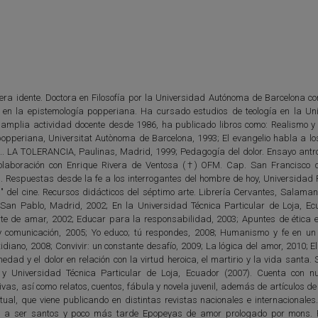
era idente. Doctora en Filosofía por la Universidad Autónoma de Barcelona con
co en la epistemología popperiana. Ha cursado estudios de teología en la Un
 amplia actividad docente desde 1986, ha publicado libros como: Realismo y
 popperiana, Universitat Autònoma de Barcelona, 1993; El evangelio habla a lo
.. LA TOLERANCIA, Paulinas, Madrid, 1999; Pedagogía del dolor. Ensayo antro
olaboración con Enrique Rivera de Ventosa (†) OFM. Cap. San Francisco 
 Respuestas desde la fe a los interrogantes del hombre de hoy, Universidad Po
del cine. Recursos didácticos del séptimo arte. Librería Cervantes, Salaman
 San Pablo, Madrid, 2002; En la Universidad Técnica Particular de Loja, Ec
rte de amar, 2002; Educar para la responsabilidad, 2003; Apuntes de ética e
 comunicación, 2005; Yo educo; tú respondes, 2008; Humanismo y fe en un 
idiano, 2008; Convivir: un constante desafío, 2009; La lógica del amor, 2010; El
dad y el dolor en relación con la virtud heroica, el martirio y la vida santa.
y Universidad Técnica Particular de Loja, Ecuador (2007). Cuenta con 
ivas, así como relatos, cuentos, fábula y novela juvenil, además de artículos d
itual, que viene publicando en distintas revistas nacionales e internacionale
os a ser santos y poco más tarde Epopeyas de amor prologado por mons.