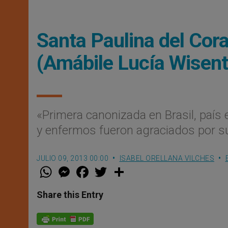
Santa Paulina del Cor
(Amábile Lucía Wisent
«Primera canonizada en Brasil, país 
y enfermos fueron agraciados por s
JULIO 09, 2013 00:00
ISABEL ORELLANA VILCHES
W
M
F
T
S
h
e
a
w
h
a
s
c
i
a
t
s
e
t
r
Share this Entry
s
e
b
t
e
A
n
o
e
p
g
o
r
p
e
k