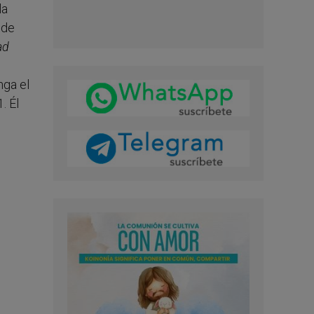
la
 de
ad
nga el
. Él