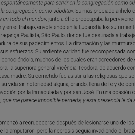
a espontáneamente para servir en la congregación como sú
 la congregación como súbdita
». Su más preciado anhelo 
s en todo el mundo»
; junto a él le preocupaba la pervivenci
 y en el trabajo, envolviendo en la Eucaristía los sufrimient
ragança Paulista, São Paulo, donde fue destinada a trabaj
ondura de sus padecimientos. La difamación y las murmura
sus esfuerzos. Su ardiente caridad fue recompensada con
ban conociéndola, muchos de los cuales eran acreedores de
ra, la superiora general Vicência Teodora, de acuerdo con
 casa madre. Su cometido fue asistir a las religiosas que se
 su vida sin notoriedad alguna, orando, llena de fe y de con
devoción por la Inmaculada y por san José. En una ocasión c
, que me parece imposible perderla, y esta presencia le da 
d comenzó a recrudecerse después de lesionarse uno de lo
 lo amputaron, pero la necrosis seguía invadiendo el braz