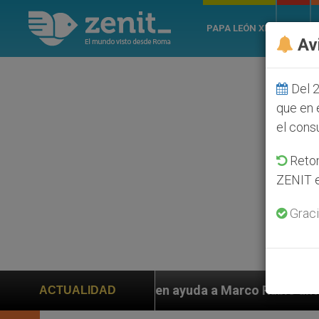
PAPA LEÓN XIV
ROMA
Av
Del 2
que en 
el cons
Retom
ZENIT e
Graci
iden ayuda a Marco Rubio ante persecución de colonos 
ACTUALIDAD