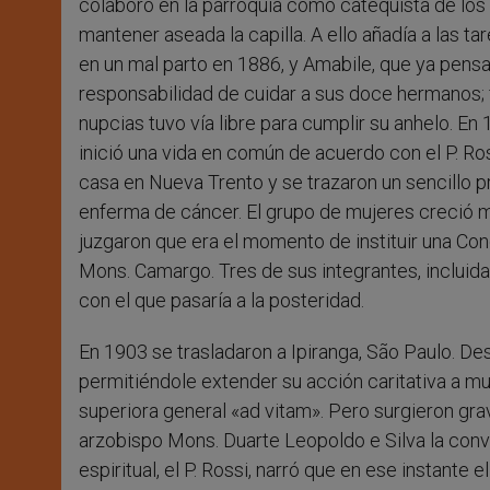
colaboró en la parroquia como catequista de los
mantener aseada la capilla. A ello añadía a las t
en un mal parto en 1886, y Amabile, que ya pensa
responsabilidad de cuidar a sus doce hermanos; 
nupcias tuvo vía libre para cumplir su anhelo. En 
inició una vida en común de acuerdo con el P. Ro
casa en Nueva Trento y se trazaron un sencillo pro
enferma de cáncer. El grupo de mujeres creció mov
juzgaron que era el momento de instituir una Con
Mons. Camargo. Tres de sus integrantes, incluida
con el que pasaría a la posteridad.
En 1903 se trasladaron a Ipiranga, São Paulo. Des
permitiéndole extender su acción caritativa a m
superiora general «ad vitam». Pero surgieron gr
arzobispo Mons. Duarte Leopoldo e Silva la conv
espiritual, el P. Rossi, narró que en ese instante el