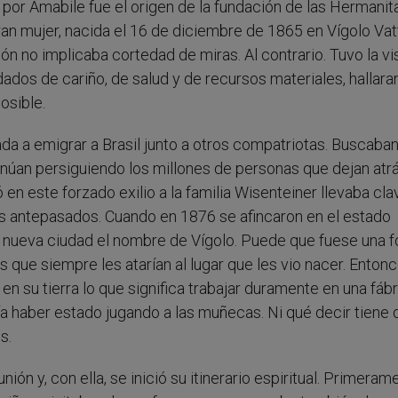
por Amabile fue el origen de la fundación de las Hermanit
an mujer, nacida el 16 de diciembre de 1865 en Vígolo Vat
ión no implicaba cortedad de miras. Al contrario. Tuvo la vi
ados de cariño, de salud y de recursos materiales, hallaran
osible.
ada a emigrar a Brasil junto a otros compatriotas. Buscaba
núan persiguiendo los millones de personas que dejan atr
 en este forzado exilio a la familia Wisenteiner llevaba cl
s antepasados. Cuando en 1876 se afincaron en el estado
 la nueva ciudad el nombre de Vígolo. Puede que fuese una 
 que siempre les atarían al lugar que les vio nacer. Enton
n su tierra lo que significa trabajar duramente en una fáb
ía haber estado jugando a las muñecas. Ni qué decir tiene 
s.
ón y, con ella, se inició su itinerario espiritual. Primeram