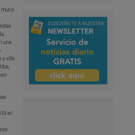
a murió
undas
la,
n una
a
 y ella
tiba,
oso
ias
09 el
ente