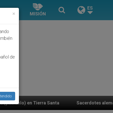
ES
×
MISIÓN
hando
ambién
pañol de
tendido
Santa
Sacerdotes alemanes fieles al Papa contes