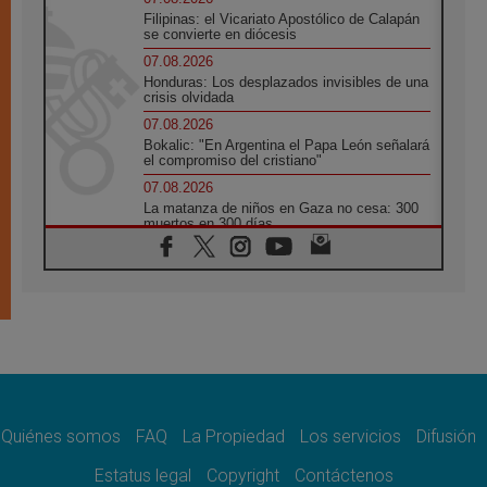
Filipinas: el Vicariato Apostólico de Calapán
se convierte en diócesis
07.08.2026
Honduras: Los desplazados invisibles de una
crisis olvidada
07.08.2026
Bokalic: "En Argentina el Papa León señalará
el compromiso del cristiano"
07.08.2026
La matanza de niños en Gaza no cesa: 300
muertos en 300 días
07.08.2026
Tagle: La guerra desfigura el mundo, solo la
revelación de Dios lo transfigura
07.08.2026
Presentada la Trienal de Arte de las
Universidades Católicas: «Exercises in
Empathy»
07.08.2026
Fortunatus Nwachukwu: la comunicación
como misión al servicio del Evangelio
Quiénes somos
FAQ
La Propiedad
Los servicios
Difusión
07.08.2026
Estatus legal
Copyright
Contáctenos
SIGNIS 2026, dar voz a las religiosas en el