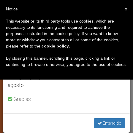
ES
Notice
×
x
Aviso importante
This website or its third party tools use cookies, which are
necessary to its functioning and required to achieve the
Del 27 de julio al 7 de agosto haremos la pausa
purposes illustrated in the cookie policy. If you want to know
Se presentó la medalla
anual, aprovechando que en el periodo de verano
more or withdraw your consent to all or some of the cookies,
please refer to the
cookie policy
.
se generan menos informaciones y también el
conmemorativa de la visita del
consumo de las mismas disminuye.
papa a Rí­o
By closing this banner, scrolling this page, clicking a link or
continuing to browse otherwise, you agree to the use of cookies.
Retomamos el trabajo ordinario de las ediciones
en inglés y español de ZENIT el lunes 10 de
La ceremonia estuvo presidida por el
agosto.
cardenal Tarcisio Bertone
Gracias.
JULIO 23, 2013 00:00
ZENIT STAFF
JÓVENES
W
M
F
T
S
h
e
a
w
h
a
s
c
i
a
Entendido
t
s
e
t
r
Share this Entry
s
e
b
t
e