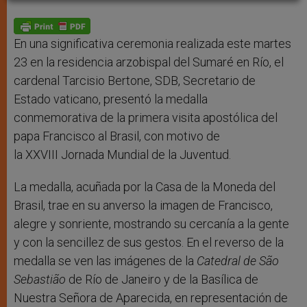
A
n
o
e
p
g
o
r
p
e
k
r
En una significativa ceremonia realizada este martes
23 en la residencia arzobispal del Sumaré en Río, el
cardenal Tarcisio Bertone, SDB, Secretario de
Estado vaticano, presentó la medalla
conmemorativa de la primera visita apostólica del
papa Francisco al Brasil, con motivo de
la XXVIII Jornada Mundial de la Juventud.
La medalla, acuñada por la Casa de la Moneda del
Brasil, trae en su anverso la imagen de Francisco,
alegre y sonriente, mostrando su cercanía a la gente
y con la sencillez de sus gestos. En el reverso de la
medalla se ven las imágenes de la
Catedral de São
Sebastião
de Río de Janeiro y de la Basílica de
Nuestra Señora de Aparecida, en representación de