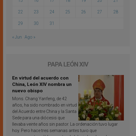
15
16
17
18
19
20
21
22
23
24
25
26
27
28
29
30
31
« Jun
Ago »
PAPA LEÓN XIV
En virtud del acuerdo con
China, León XIV nombra un
nuevo obispo
Mons. Chang Yanfeng, de 42
años, ha sido nombrado en virtud
del Acuerdo entre China y la Santa
Sede para una diócesis que
llevaba veinte años sin pastor. La ordenación tuvo lugar
hoy. Pero hace tres semanas antes tuvo que