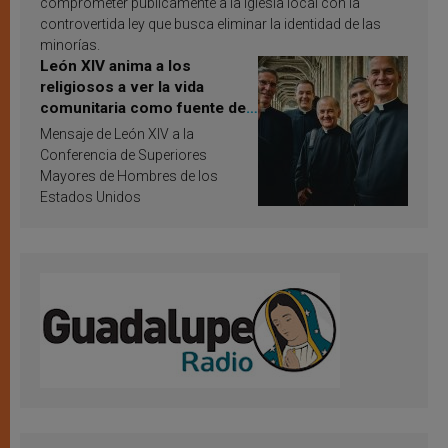
comprometer públicamente a la Iglesia local con la
controvertida ley que busca eliminar la identidad de las
minorías.
León XIV anima a los
religiosos a ver la vida
comunitaria como fuente de
inspiración y santificación
Mensaje de León XIV a la
Conferencia de Superiores
Mayores de Hombres de los
Estados Unidos