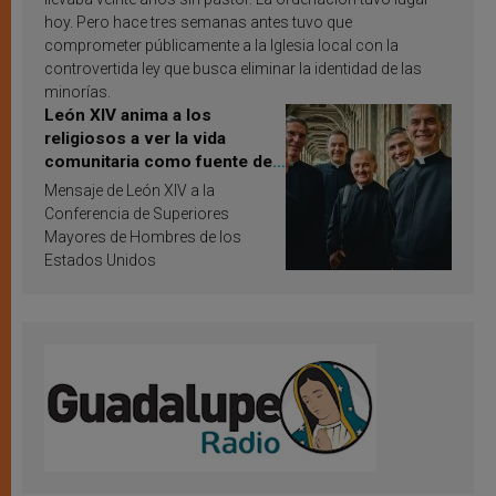
hoy. Pero hace tres semanas antes tuvo que
comprometer públicamente a la Iglesia local con la
controvertida ley que busca eliminar la identidad de las
minorías.
León XIV anima a los
religiosos a ver la vida
comunitaria como fuente de
inspiración y santificación
Mensaje de León XIV a la
Conferencia de Superiores
Mayores de Hombres de los
Estados Unidos