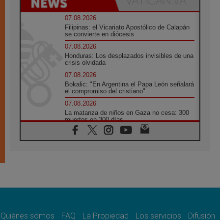
07.08.2026
Filipinas: el Vicariato Apostólico de Calapán
se convierte en diócesis
07.08.2026
Honduras: Los desplazados invisibles de una
crisis olvidada
07.08.2026
Bokalic: "En Argentina el Papa León señalará
el compromiso del cristiano"
07.08.2026
La matanza de niños en Gaza no cesa: 300
muertos en 300 días
07.08.2026
Tagle: La guerra desfigura el mundo, solo la
revelación de Dios lo transfigura
07.08.2026
Presentada la Trienal de Arte de las
Universidades Católicas: «Exercises in
Empathy»
07.08.2026
Fortunatus Nwachukwu: la comunicación
como misión al servicio del Evangelio
Quiénes somos
FAQ
La Propiedad
Los servicios
Difusión