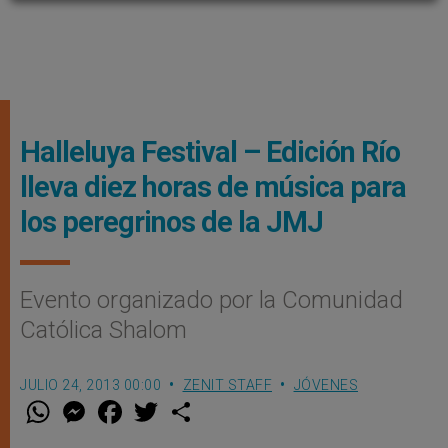
Halleluya Festival – Edición Río
lleva diez horas de música para
los peregrinos de la JMJ
Evento organizado por la Comunidad
Católica Shalom
JULIO 24, 2013 00:00
ZENIT STAFF
JÓVENES
W
M
F
T
S
h
e
a
w
h
a
s
c
i
a