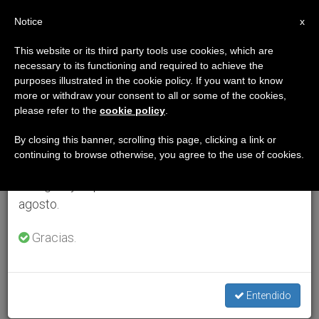
ES
Notice
×
x
Aviso importante
This website or its third party tools use cookies, which are
necessary to its functioning and required to achieve the
Del 27 de julio al 7 de agosto haremos la pausa
purposes illustrated in the cookie policy. If you want to know
anual, aprovechando que en el periodo de verano
more or withdraw your consent to all or some of the cookies,
please refer to the
cookie policy
.
se generan menos informaciones y también el
consumo de las mismas disminuye.
By closing this banner, scrolling this page, clicking a link or
continuing to browse otherwise, you agree to the use of cookies.
Retomamos el trabajo ordinario de las ediciones
en inglés y español de ZENIT el lunes 10 de
agosto.
Gracias.
Entendido