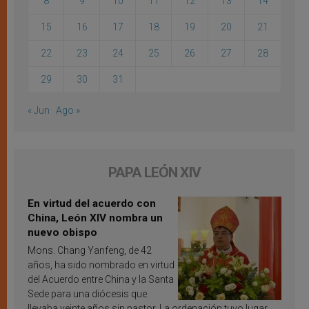
8
9
10
11
12
13
14
15
16
17
18
19
20
21
22
23
24
25
26
27
28
29
30
31
« Jun
Ago »
PAPA LEÓN XIV
En virtud del acuerdo con
China, León XIV nombra un
nuevo obispo
Mons. Chang Yanfeng, de 42
años, ha sido nombrado en virtud
del Acuerdo entre China y la Santa
Sede para una diócesis que
llevaba veinte años sin pastor. La ordenación tuvo lugar