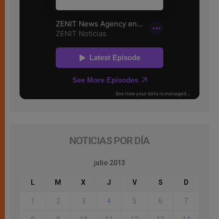
NOTICIAS POR DÍA
julio 2013
L
M
X
J
V
S
D
1
2
3
4
5
6
7