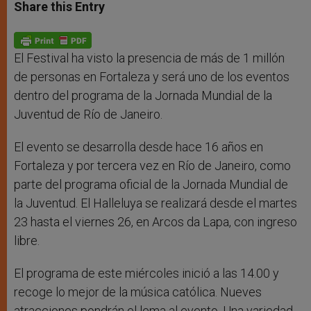
t
s
e
t
r
Share this Entry
s
e
b
t
e
A
n
o
e
p
g
o
r
p
e
k
r
El Festival ha visto la presencia de más de 1 millón
de personas en Fortaleza y será uno de los eventos
dentro del programa de la Jornada Mundial de la
Juventud de Río de Janeiro.
El evento se desarrolla desde hace 16 años en
Fortaleza y por tercera vez en Río de Janeiro, como
parte del programa oficial de la Jornada Mundial de
la Juventud. El Halleluya se realizará desde el martes
23 hasta el viernes 26, en Arcos da Lapa, con ingreso
libre.
El programa de este miércoles inició a las 14.00 y
recoge lo mejor de la música católica. Nueves
atracciones pondrán el lema al evento. Una variedad