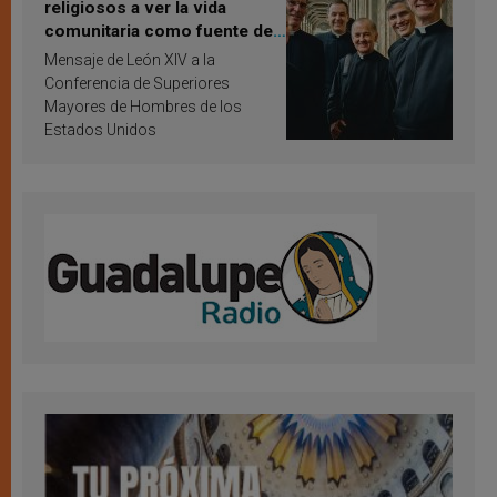
religiosos a ver la vida
comunitaria como fuente de
inspiración y santificación
Mensaje de León XIV a la
Conferencia de Superiores
Mayores de Hombres de los
Estados Unidos