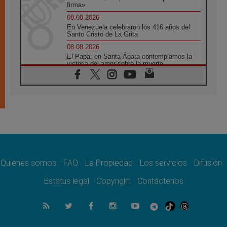
firma»
08.08.2026
En Venezuela celebraron los 416 años del
Santo Cristo de La Grita
08.08.2026
El Papa: en Santa Ágata contemplamos la
victoria del amor sobre la muerte
08.08.2026
León XIV visitará el Santuario de la Madre
del Buen Consejo de Genazzano
07.08.2026
Filipinas: el Vicariato Apostólico de Calapán
se convierte en diócesis
07.08.2026
Honduras: Los desplazados invisibles de una
crisis olvidada
Quiénes somos
FAQ
La Propiedad
Los servicios
Difusión
07.08.2026
Bokalic: "En Argentina el Papa León señalará
Estatus legal
Copyright
Contáctenos
el compromiso del cristiano"
07.08.2026
La matanza de niños en Gaza no cesa: 300
muertos en 300 días
07.08.2026