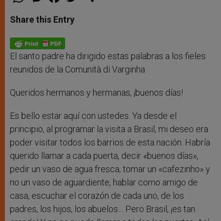
h
e
a
w
h
a
s
c
i
a
t
s
e
t
r
Share this Entry
s
e
b
t
e
A
n
o
e
p
g
o
r
p
e
k
r
El santo padre ha dirigido estas palabras a los fieles
reunidos de la Comunità di Varginha
Queridos hermanos y hermanas, ¡buenos días!
Es bello estar aquí con ustedes. Ya desde el
principio, al programar la visita a Brasil, mi deseo era
poder visitar todos los barrios de esta nación. Habría
querido llamar a cada puerta, decir «buenos días»,
pedir un vaso de agua fresca, tomar un «cafezinho» y
no un vaso de aguardiente, hablar como amigo de
casa, escuchar el corazón de cada uno, de los
padres, los hijos, los abuelos… Pero Brasil, ¡es tan