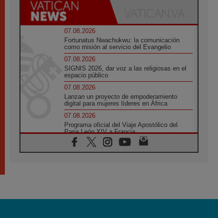
07.08.2026
Fortunatus Nwachukwu: la comunicación
como misión al servicio del Evangelio
07.08.2026
SIGNIS 2026, dar voz a las religiosas en el
espacio público
07.08.2026
Lanzan un proyecto de empoderamiento
digital para mujeres líderes en África
07.08.2026
Programa oficial del Viaje Apostólico del
Papa León XIV a Francia
07.08.2026
Obispos de Ecuador: El bien de las familias
no admite premuras legislativas
06.08.2026
Cardenal Parolin: La paz comienza con la
empatía al dolor del otro
06.08.2026
Fray Marco Vianelli: Aprender el Evangelio
de la Paz en la Escuela de San Francisco