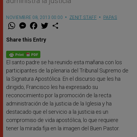
administra la justicia
NOVIEMBRE 08, 2013 00:00
ZENIT STAFF
PAPAS
W
M
F
T
S
h
e
a
w
h
a
s
c
i
a
t
s
e
t
r
Share this Entry
s
e
b
t
e
A
n
o
e
p
g
o
r
p
e
k
r
El santo padre se ha reunido esta mañana con los
participantes de la plenaria del Tribunal Supremo de
la Signatura Apostólica. En el discurso que les ha
dirigido, Francisco les ha expresado su
reconocimiento por la promoción de la recta
administración de la justicia de la Iglesia y ha
destacado que el servicio a la justicia es un
compromiso de vida apostólica, lo que requiere
tener la mirada fija en la imagen del Buen Pastor.