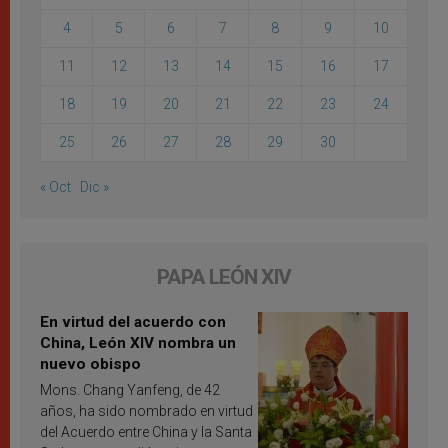
4
5
6
7
8
9
10
11
12
13
14
15
16
17
18
19
20
21
22
23
24
25
26
27
28
29
30
« Oct
Dic »
PAPA LEÓN XIV
En virtud del acuerdo con
China, León XIV nombra un
nuevo obispo
Mons. Chang Yanfeng, de 42
años, ha sido nombrado en virtud
del Acuerdo entre China y la Santa