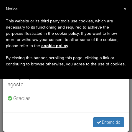
ES
Notice
×
x
Aviso importante
This website or its third party tools use cookies, which are
necessary to its functioning and required to achieve the
Del 27 de julio al 7 de agosto haremos la pausa
purposes illustrated in the cookie policy. If you want to know
anual, aprovechando que en el periodo de verano
more or withdraw your consent to all or some of the cookies,
please refer to the
cookie policy
.
se generan menos informaciones y también el
consumo de las mismas disminuye.
By closing this banner, scrolling this page, clicking a link or
continuing to browse otherwise, you agree to the use of cookies.
Retomamos el trabajo ordinario de las ediciones
en inglés y español de ZENIT el lunes 10 de
agosto.
Gracias.
Entendido