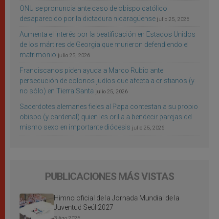
ONU se pronuncia ante caso de obispo católico
desaparecido por la dictadura nicaragüense
julio 25, 2026
Aumenta el interés por la beatificación en Estados Unidos
de los mártires de Georgia que murieron defendiendo el
matrimonio
julio 25, 2026
Franciscanos piden ayuda a Marco Rubio ante
persecución de colonos judíos que afecta a cristianos (y
no sólo) en Tierra Santa
julio 25, 2026
Sacerdotes alemanes fieles al Papa contestan a su propio
obispo (y cardenal) quien les orilla a bendecir parejas del
mismo sexo en importante diócesis
julio 25, 2026
PUBLICACIONES MÁS VISTAS
Himno oficial de la Jornada Mundial de la
Juventud Seúl 2027
3 Ago 2026