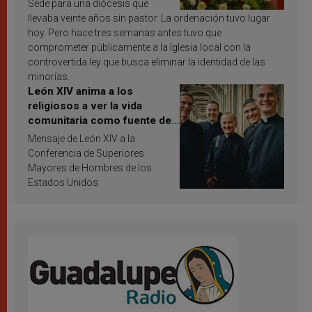
Sede para una diócesis que
llevaba veinte años sin pastor. La ordenación tuvo lugar
hoy. Pero hace tres semanas antes tuvo que
comprometer públicamente a la Iglesia local con la
controvertida ley que busca eliminar la identidad de las
minorías.
León XIV anima a los
religiosos a ver la vida
comunitaria como fuente de
inspiración y santificación
Mensaje de León XIV a la
Conferencia de Superiores
Mayores de Hombres de los
Estados Unidos