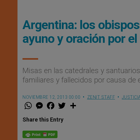
Argentina: los obispo
ayuno y oración por el
Misas en las catedrales y santuarios
familiares y fallecidos por causa de 
NOVIEMBRE 12, 2013 00:00
ZENIT STAFF
JUSTICI
W
M
F
T
S
h
e
a
w
h
a
s
c
i
a
t
s
e
t
r
Share this Entry
s
e
b
t
e
A
n
o
e
p
g
o
r
p
e
k