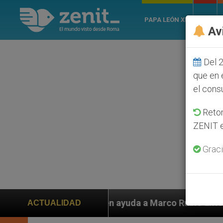
PAPA LEÓN XIV
ROMA
Av
Del 2
que en 
el cons
Retom
ZENIT e
Graci
piden ayuda a Marco Rubio ante persecución de colonos
ACTUALIDAD