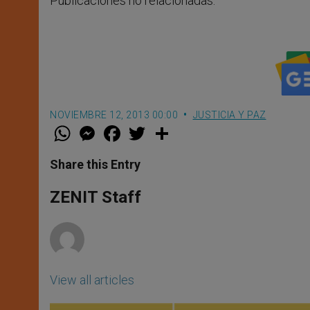
Publicaciones no relacionadas.
NOVIEMBRE 12, 2013 00:00
JUSTICIA Y PAZ
W
M
F
T
S
h
e
a
w
h
a
s
c
i
a
t
s
e
t
r
Share this Entry
s
e
b
t
e
A
n
o
e
p
g
o
r
ZENIT Staff
p
e
k
r
View all articles