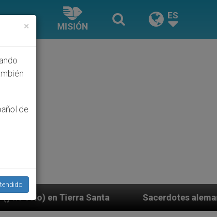
ES
×
MISIÓN
hando
ambién
pañol de
tendido
 Santa
Sacerdotes alemanes fieles al Papa cont