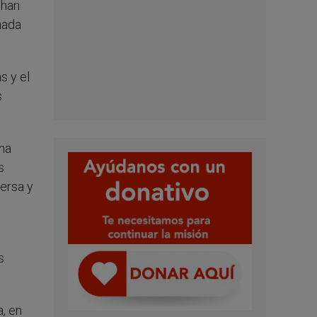
 han
nada
s y el
s
na
s
versa y
s
, en