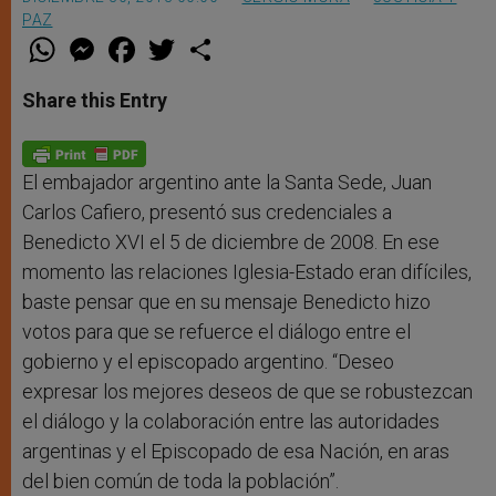
PAZ
W
M
F
T
S
h
e
a
w
h
a
s
c
i
a
t
s
e
t
r
Share this Entry
s
e
b
t
e
A
n
o
e
p
g
o
r
p
e
k
r
El embajador argentino ante la Santa Sede, Juan
Carlos Cafiero, presentó sus credenciales a
Benedicto XVI el 5 de diciembre de 2008. En ese
momento las relaciones Iglesia-Estado eran difíciles,
baste pensar que en su mensaje Benedicto hizo
votos para que se refuerce el diálogo entre el
gobierno y el episcopado argentino. “Deseo
expresar los mejores deseos de que se robustezcan
el diálogo y la colaboración entre las autoridades
argentinas y el Episcopado de esa Nación, en aras
del bien común de toda la población”.