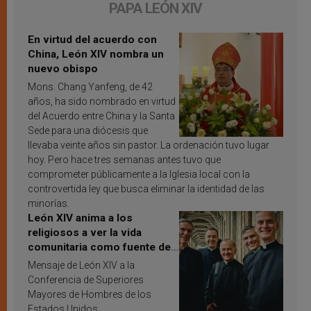
PAPA LEÓN XIV
En virtud del acuerdo con
China, León XIV nombra un
nuevo obispo
Mons. Chang Yanfeng, de 42
años, ha sido nombrado en virtud
del Acuerdo entre China y la Santa
Sede para una diócesis que
llevaba veinte años sin pastor. La ordenación tuvo lugar
hoy. Pero hace tres semanas antes tuvo que
comprometer públicamente a la Iglesia local con la
controvertida ley que busca eliminar la identidad de las
minorías.
León XIV anima a los
religiosos a ver la vida
comunitaria como fuente de
inspiración y santificación
Mensaje de León XIV a la
Conferencia de Superiores
Mayores de Hombres de los
Estados Unidos