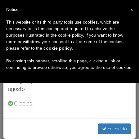
ES
Notice
×
x
Aviso importante
This website or its third party tools use cookies, which are
necessary to its functioning and required to achieve the
Del 27 de julio al 7 de agosto haremos la pausa
purposes illustrated in the cookie policy. If you want to know
anual, aprovechando que en el periodo de verano
more or withdraw your consent to all or some of the cookies,
please refer to the
cookie policy
.
se generan menos informaciones y también el
consumo de las mismas disminuye.
By closing this banner, scrolling this page, clicking a link or
continuing to browse otherwise, you agree to the use of cookies.
Retomamos el trabajo ordinario de las ediciones
en inglés y español de ZENIT el lunes 10 de
agosto.
Gracias.
Entendido