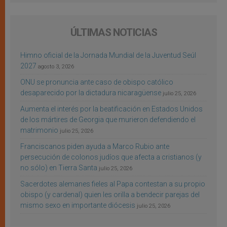
ÚLTIMAS NOTICIAS
Himno oficial de la Jornada Mundial de la Juventud Seúl
2027
agosto 3, 2026
ONU se pronuncia ante caso de obispo católico
desaparecido por la dictadura nicaragüense
julio 25, 2026
Aumenta el interés por la beatificación en Estados Unidos
de los mártires de Georgia que murieron defendiendo el
matrimonio
julio 25, 2026
Franciscanos piden ayuda a Marco Rubio ante
persecución de colonos judíos que afecta a cristianos (y
no sólo) en Tierra Santa
julio 25, 2026
Sacerdotes alemanes fieles al Papa contestan a su propio
obispo (y cardenal) quien les orilla a bendecir parejas del
mismo sexo en importante diócesis
julio 25, 2026