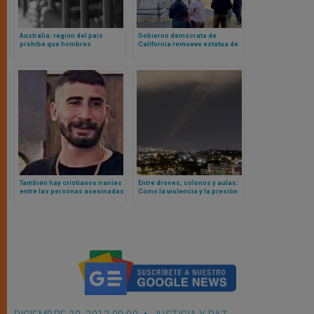
Australia: región del país
Gobierno demócrata de
prohíbe que hombres
California remueve estatua de
biológicos que se
san Junípero Serra tras mentir
autoperciben mujeres vayan a
al afirmar haber consultado al
cárceles destinadas a mujeres
arzobispo de San Francisco
de verdad
También hay cristianos iraníes
Entre drones, colonos y aulas:
entre las personas asesinadas
Cómo la violencia y la presión
y detenidas en las protestas
administrativa israelí están
callejeras
transformando la vida
palestina