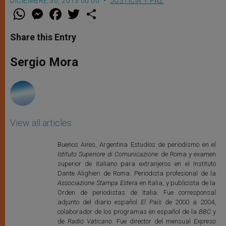
DICIEMBRE 30, 2013 00:00
JUSTICIA Y PAZ
W
M
F
T
S
h
e
a
w
h
a
s
c
i
a
t
s
e
t
r
Share this Entry
s
e
b
t
e
A
n
o
e
p
g
o
r
Sergio Mora
p
e
k
r
View all articles
Buenos Aires, Argentina Estudios de periodismo en el
Istituto Superiore di Comunicazione
de Roma y examen
superior de italiano para extranjeros en el Instituto
Dante Alighieri de Roma. Periodista profesional de la
Associazione Stampa Estera
en Italia, y publicista de la
Orden de periodistas de Italia. Fue corresponsal
adjunto del diario español
El País
de 2000 a 2004,
colaborador de los programas en español de la
BBC
y
de
Radio Vaticano
. Fue director del mensual
Expreso