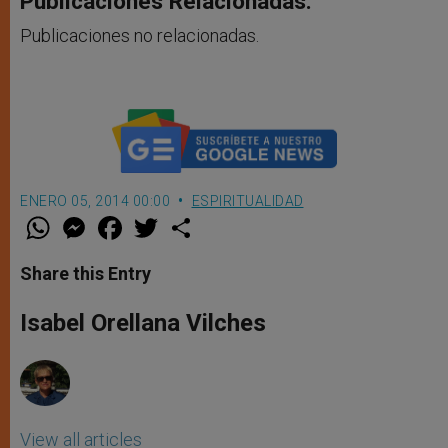
Publicaciones Relacionadas:
Publicaciones no relacionadas.
ENERO 05, 2014 00:00
ESPIRITUALIDAD
W
M
F
T
S
h
e
a
w
h
a
s
c
i
a
t
s
e
t
r
Share this Entry
s
e
b
t
e
A
n
o
e
p
g
o
r
Isabel Orellana Vilches
p
e
k
r
View all articles