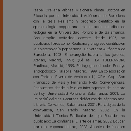
Isabel Orellana Vilches Misionera idente. Doctora en
Filosofía por la Universidad Autónoma de Barcelona
con la tesis Realismo y progreso científico en la
epistemología popperiana. Ha cursado estudios de
teología en la Universidad Pontificia de Salamanca.
Con amplia actividad docente desde 1986, ha
publicado libros como: Realismo y progreso científico en
la epistemología popperiana, Universitat Autònoma de
Barcelona, 1993; El evangelio habla a los jóvenes,
Atenas, Madrid, 1997; Qué es... LA TOLERANCIA,
Paulinas, Madrid, 1999; Pedagogía del dolor. Ensayo
antropológico, Palabra, Madrid, 1999; En colaboración
con Enrique Rivera de Ventosa (†) OFM. Cap. San
Francisco de Asís y Fernando Rielo: Convergencias.
Respuestas desde la fe a los interrogantes del hombre
de hoy, Universidad Pontificia, Salamanca, 2001; La
"mirada" del cine. Recursos didácticos del séptimo arte.
Librería Cervantes, Salamanca, 2001; Paradojas de la
convivencia, San Pablo, Madrid, 2002; En la
Universidad Técnica Particular de Loja, Ecuador, ha
publicado: La confianza. El arte de amar, 2002; Educar
para la responsabilidad, 2003; Apuntes de ética en