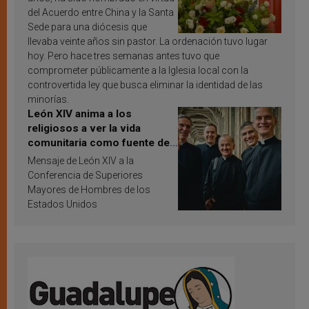
del Acuerdo entre China y la Santa
Sede para una diócesis que
llevaba veinte años sin pastor. La ordenación tuvo lugar
hoy. Pero hace tres semanas antes tuvo que
comprometer públicamente a la Iglesia local con la
controvertida ley que busca eliminar la identidad de las
minorías.
León XIV anima a los
religiosos a ver la vida
comunitaria como fuente de
inspiración y santificación
Mensaje de León XIV a la
Conferencia de Superiores
Mayores de Hombres de los
Estados Unidos