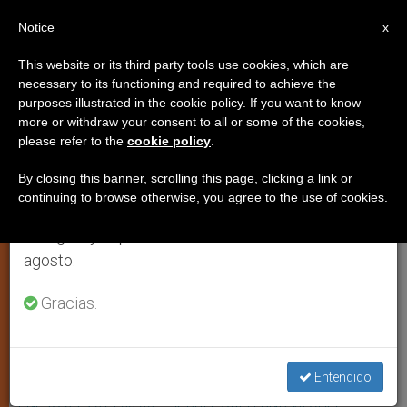
ES
Notice
×
x
Aviso importante
This website or its third party tools use cookies, which are
necessary to its functioning and required to achieve the
Del 27 de julio al 7 de agosto haremos la pausa
purposes illustrated in the cookie policy. If you want to know
Santa Genoveva Torres Morales
anual, aprovechando que en el periodo de verano
more or withdraw your consent to all or some of the cookies,
please refer to the
cookie policy
.
se generan menos informaciones y también el
consumo de las mismas disminuye.
By closing this banner, scrolling this page, clicking a link or
«Su experiencia personal de dolor, con
continuing to browse otherwise, you agree to the use of cookies.
Retomamos el trabajo ordinario de las ediciones
una pierna amputada, graves
en inglés y español de ZENIT el lunes 10 de
problemas familiares, y soledad le
agosto.
dispusieron para acoger la Obra a la
que Dios la había destinado: ser
Gracias.
consoladora de las ancianas y de las
personas afligidas»
Entendido
ENERO 05, 2014 00:00
ISABEL ORELLANA VILCHES