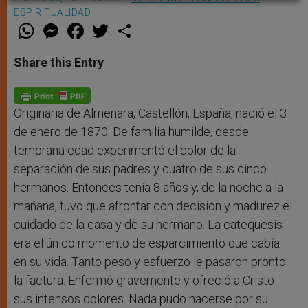
ESPIRITUALIDAD
W
M
F
T
S
h
e
a
w
h
a
s
c
i
a
t
s
e
t
r
Share this Entry
s
e
b
t
e
A
n
o
e
p
g
o
r
p
e
k
r
Originaria de Almenara, Castellón, España, nació el 3
de enero de 1870. De familia humilde, desde
temprana edad experimentó el dolor de la
separación de sus padres y cuatro de sus cinco
hermanos. Entonces tenía 8 años y, de la noche a la
mañana, tuvo que afrontar con decisión y madurez el
cuidado de la casa y de su hermano. La catequesis
era el único momento de esparcimiento que cabía
en su vida. Tanto peso y esfuerzo le pasaron pronto
la factura. Enfermó gravemente y ofreció a Cristo
sus intensos dolores. Nada pudo hacerse por su