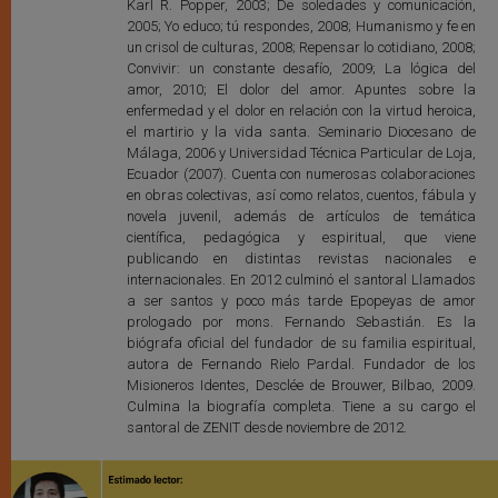
Karl R. Popper, 2003; De soledades y comunicación,
2005; Yo educo; tú respondes, 2008; Humanismo y fe en
un crisol de culturas, 2008; Repensar lo cotidiano, 2008;
Convivir: un constante desafío, 2009; La lógica del
amor, 2010; El dolor del amor. Apuntes sobre la
enfermedad y el dolor en relación con la virtud heroica,
el martirio y la vida santa. Seminario Diocesano de
Málaga, 2006 y Universidad Técnica Particular de Loja,
Ecuador (2007). Cuenta con numerosas colaboraciones
en obras colectivas, así como relatos, cuentos, fábula y
novela juvenil, además de artículos de temática
científica, pedagógica y espiritual, que viene
publicando en distintas revistas nacionales e
internacionales. En 2012 culminó el santoral Llamados
a ser santos y poco más tarde Epopeyas de amor
prologado por mons. Fernando Sebastián. Es la
biógrafa oficial del fundador de su familia espiritual,
autora de Fernando Rielo Pardal. Fundador de los
Misioneros Identes, Desclée de Brouwer, Bilbao, 2009.
Culmina la biografía completa. Tiene a su cargo el
santoral de ZENIT desde noviembre de 2012.