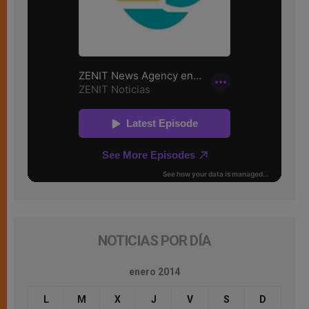
NOTICIAS POR DÍA
enero 2014
L
M
X
J
V
S
D