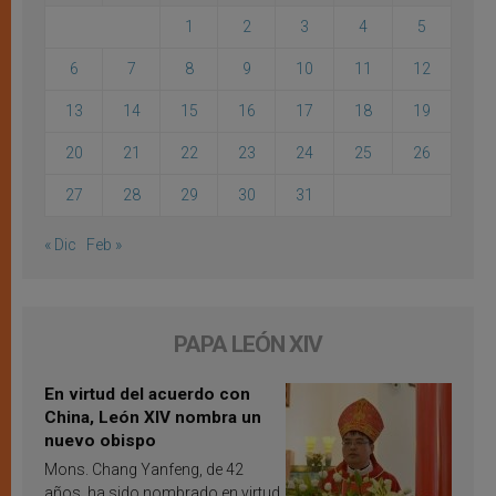
1
2
3
4
5
6
7
8
9
10
11
12
13
14
15
16
17
18
19
20
21
22
23
24
25
26
27
28
29
30
31
« Dic
Feb »
PAPA LEÓN XIV
En virtud del acuerdo con
China, León XIV nombra un
nuevo obispo
Mons. Chang Yanfeng, de 42
años, ha sido nombrado en virtud