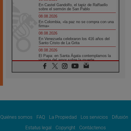
En Castel Gandolfo, el tapiz de Raffaello
sobre el sermón de San Pablo
08.08.2026
En Colombia, «la paz no se compra con una
firma»
08.08.2026
En Venezuela celebraron los 416 años del
Santo Cristo de La Grita
08.08.2026
El Papa: en Santa Ágata contemplamos la
victoria del amor sobre la muerte
08.08.2026
León XIV visitará el Santuario de la Madre
del Buen Consejo de Genazzano
07.08.2026
Filipinas: el Vicariato Apostólico de Calapán
se convierte en diócesis
07.08.2026
Honduras: Los desplazados invisibles de una
crisis olvidada
Quiénes somos
FAQ
La Propiedad
Los servicios
Difusión
07.08.2026
Bokalic: "En Argentina el Papa León señalará
Estatus legal
Copyright
Contáctenos
el compromiso del cristiano"