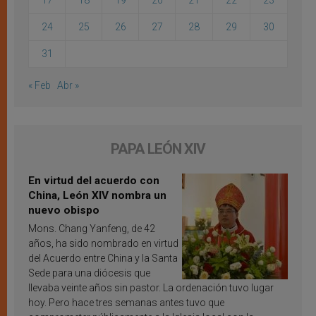
17
18
19
20
21
22
23
24
25
26
27
28
29
30
31
« Feb
Abr »
PAPA LEÓN XIV
En virtud del acuerdo con
China, León XIV nombra un
nuevo obispo
Mons. Chang Yanfeng, de 42
años, ha sido nombrado en virtud
del Acuerdo entre China y la Santa
Sede para una diócesis que
llevaba veinte años sin pastor. La ordenación tuvo lugar
hoy. Pero hace tres semanas antes tuvo que