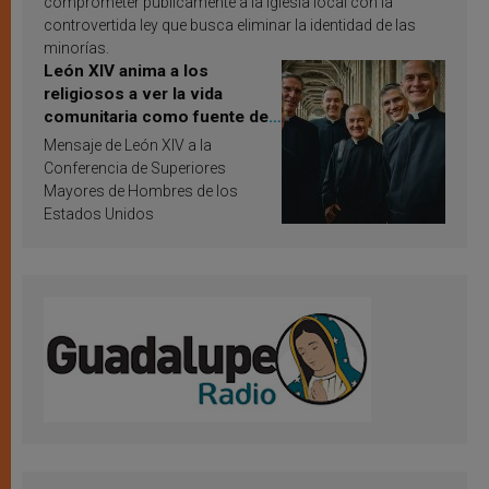
comprometer públicamente a la Iglesia local con la
controvertida ley que busca eliminar la identidad de las
minorías.
León XIV anima a los
religiosos a ver la vida
comunitaria como fuente de
inspiración y santificación
Mensaje de León XIV a la
Conferencia de Superiores
Mayores de Hombres de los
Estados Unidos