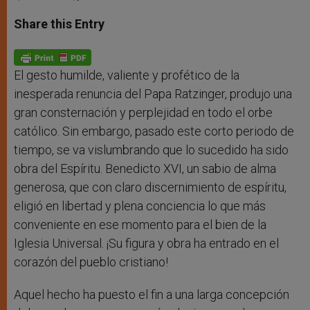
a
s
c
i
a
t
s
e
t
r
Share this Entry
s
e
b
t
e
A
n
o
e
p
g
o
r
p
e
k
r
El gesto humilde, valiente y profético de la
inesperada renuncia del Papa Ratzinger, produjo una
gran consternación y perplejidad en todo el orbe
católico. Sin embargo, pasado este corto periodo de
tiempo, se va vislumbrando que lo sucedido ha sido
obra del Espíritu. Benedicto XVI, un sabio de alma
generosa, que con claro discernimiento de espíritu,
eligió en libertad y plena conciencia lo que más
conveniente en ese momento para el bien de la
Iglesia Universal. ¡Su figura y obra ha entrado en el
corazón del pueblo cristiano!
Aquel hecho ha puesto el fin a una larga concepción