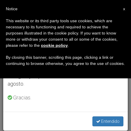
ES
Notice
×
x
Aviso importante
This website or its third party tools use cookies, which are
necessary to its functioning and required to achieve the
Del 27 de julio al 7 de agosto haremos la pausa
purposes illustrated in the cookie policy. If you want to know
anual, aprovechando que en el periodo de verano
more or withdraw your consent to all or some of the cookies,
please refer to the
cookie policy
.
se generan menos informaciones y también el
consumo de las mismas disminuye.
By closing this banner, scrolling this page, clicking a link or
continuing to browse otherwise, you agree to the use of cookies.
Retomamos el trabajo ordinario de las ediciones
en inglés y español de ZENIT el lunes 10 de
agosto.
Gracias.
Entendido