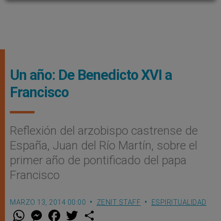
Un año: De Benedicto XVI a
Francisco
Reflexión del arzobispo castrense de
España, Juan del Río Martín, sobre el
primer año de pontificado del papa
Francisco
MARZO 13, 2014 00:00
ZENIT STAFF
ESPIRITUALIDAD
W
M
F
T
S
h
e
a
w
h