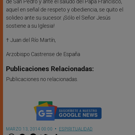
de San Pedro y ante el saludo del Papa Francisco,
aquel en señal de respeto y obediencia, se quito el
solideo ante su sucesor. ¡Sólo el Señor Jesús
sostiene a su Iglesia!
† Juan del Río Martín,
Arzobispo Castrense de España
Publicaciones Relacionadas:
Publicaciones no relacionadas.
MARZO 13, 2014 00:00
ESPIRITUALIDAD
W
M
F
T
S