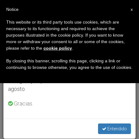
ES
Notice
×
x
Aviso importante
This website or its third party tools use cookies, which are
necessary to its functioning and required to achieve the
Del 27 de julio al 7 de agosto haremos la pausa
purposes illustrated in the cookie policy. If you want to know
anual, aprovechando que en el periodo de verano
more or withdraw your consent to all or some of the cookies,
please refer to the
cookie policy
.
se generan menos informaciones y también el
consumo de las mismas disminuye.
By closing this banner, scrolling this page, clicking a link or
continuing to browse otherwise, you agree to the use of cookies.
Retomamos el trabajo ordinario de las ediciones
en inglés y español de ZENIT el lunes 10 de
agosto.
Gracias.
Entendido