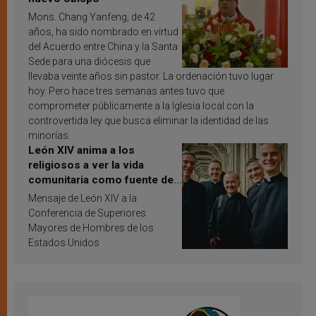
Mons. Chang Yanfeng, de 42
años, ha sido nombrado en virtud
del Acuerdo entre China y la Santa
Sede para una diócesis que
llevaba veinte años sin pastor. La ordenación tuvo lugar
hoy. Pero hace tres semanas antes tuvo que
comprometer públicamente a la Iglesia local con la
controvertida ley que busca eliminar la identidad de las
minorías.
León XIV anima a los
religiosos a ver la vida
comunitaria como fuente de
inspiración y santificación
Mensaje de León XIV a la
Conferencia de Superiores
Mayores de Hombres de los
Estados Unidos