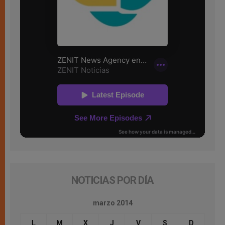
NOTICIAS POR DÍA
marzo 2014
L
M
X
J
V
S
D