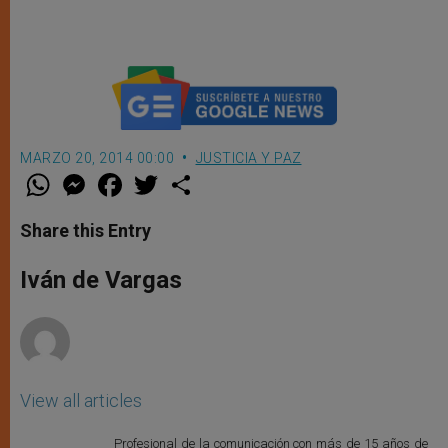
MARZO 20, 2014 00:00
JUSTICIA Y PAZ
W
M
F
T
S
h
e
a
w
h
a
s
c
i
a
t
s
e
t
r
Share this Entry
s
e
b
t
e
A
n
o
e
p
g
o
r
Iván de Vargas
p
e
k
r
View all articles
Profesional de la comunicación con más de 15 años de