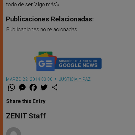
todo de ser ‘algo más'».
Publicaciones Relacionadas:
Publicaciones no relacionadas.
MARZO 22, 2014 00:00
JUSTICIA Y PAZ
W
M
F
T
S
h
e
a
w
h
a
s
c
i
a
t
s
e
t
r
Share this Entry
s
e
b
t
e
A
n
o
e
p
g
o
r
ZENIT Staff
p
e
k
r