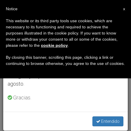
ES
Notice
×
x
Aviso importante
This website or its third party tools use cookies, which are
necessary to its functioning and required to achieve the
Del 27 de julio al 7 de agosto haremos la pausa
purposes illustrated in the cookie policy. If you want to know
anual, aprovechando que en el periodo de verano
more or withdraw your consent to all or some of the cookies,
please refer to the
cookie policy
.
se generan menos informaciones y también el
consumo de las mismas disminuye.
By closing this banner, scrolling this page, clicking a link or
continuing to browse otherwise, you agree to the use of cookies.
Retomamos el trabajo ordinario de las ediciones
en inglés y español de ZENIT el lunes 10 de
agosto.
Gracias.
Entendido