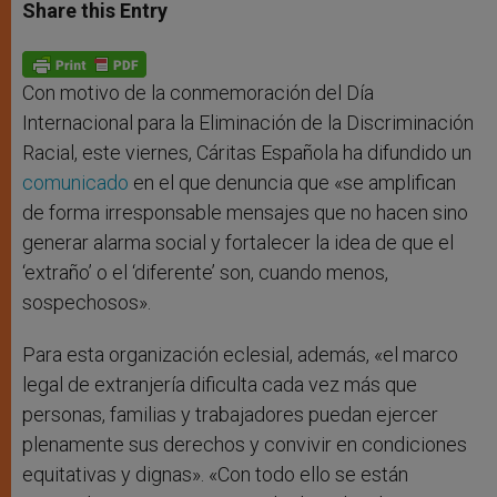
t
s
e
t
r
Share this Entry
s
e
b
t
e
A
n
o
e
p
g
o
r
p
e
k
r
Con motivo de la conmemoración del Día
Internacional para la Eliminación de la Discriminación
Racial, este viernes, Cáritas Española ha difundido un
comunicado
en el que denuncia que «se amplifican
de forma irresponsable mensajes que no hacen sino
generar alarma social y fortalecer la idea de que el
‘extraño’ o el ‘diferente’ son, cuando menos,
sospechosos».
Para esta organización eclesial, además, «el marco
legal de extranjería dificulta cada vez más que
personas, familias y trabajadores puedan ejercer
plenamente sus derechos y convivir en condiciones
equitativas y dignas». «Con todo ello se están