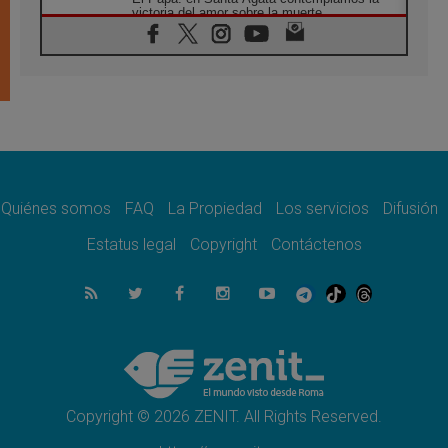
victoria del amor sobre la muerte
08.08.2026
León XIV visitará el Santuario de la Madre
del Buen Consejo de Genazzano
07.08.2026
Filipinas: el Vicariato Apostólico de Calapán
se convierte en diócesis
07.08.2026
Honduras: Los desplazados invisibles de una
crisis olvidada
Quiénes somos
FAQ
La Propiedad
Los servicios
Difusión
07.08.2026
Bokalic: "En Argentina el Papa León señalará
Estatus legal
Copyright
Contáctenos
el compromiso del cristiano"
07.08.2026
La matanza de niños en Gaza no cesa: 300
muertos en 300 días
07.08.2026
Tagle: La guerra desfigura el mundo, solo la
revelación de Dios lo transfigura
Copyright © 2026 ZENIT. All Rights Reserved.