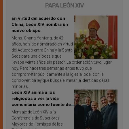
PAPA LEÓN XIV
En virtud del acuerdo con
China, León XIV nombra un
nuevo obispo
Mons. Chang Yanfeng, de 42
años, ha sido nombrado en virtud
del Acuerdo entre China y la Santa
Sede para una diócesis que
llevaba veinte años sin pastor. La ordenación tuvo lugar
hoy. Pero hace tres semanas antes tuvo que
comprometer públicamente a la Iglesia local con la
controvertida ley que busca eliminar la identidad de las
minorías.
León XIV anima a los
religiosos a ver la vida
comunitaria como fuente de
inspiración y santificación
Mensaje de León XIV a la
Conferencia de Superiores
Mayores de Hombres de los