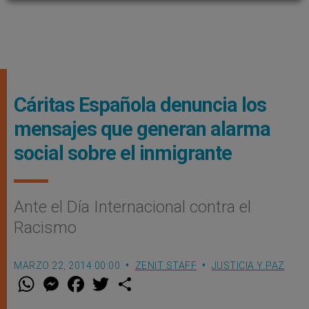
Cáritas Española denuncia los
mensajes que generan alarma
social sobre el inmigrante
Ante el Dí­a Internacional contra el
Racismo
MARZO 22, 2014 00:00
ZENIT STAFF
JUSTICIA Y PAZ
W
M
F
T
S
h
e
a
w
h
a
s
c
i
a