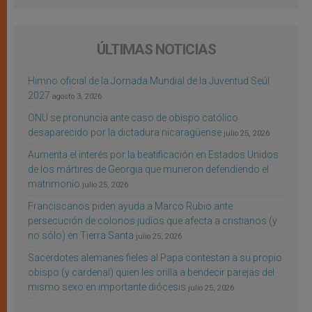
ÚLTIMAS NOTICIAS
Himno oficial de la Jornada Mundial de la Juventud Seúl
2027
agosto 3, 2026
ONU se pronuncia ante caso de obispo católico
desaparecido por la dictadura nicaragüense
julio 25, 2026
Aumenta el interés por la beatificación en Estados Unidos
de los mártires de Georgia que murieron defendiendo el
matrimonio
julio 25, 2026
Franciscanos piden ayuda a Marco Rubio ante
persecución de colonos judíos que afecta a cristianos (y
no sólo) en Tierra Santa
julio 25, 2026
Sacerdotes alemanes fieles al Papa contestan a su propio
obispo (y cardenal) quien les orilla a bendecir parejas del
mismo sexo en importante diócesis
julio 25, 2026