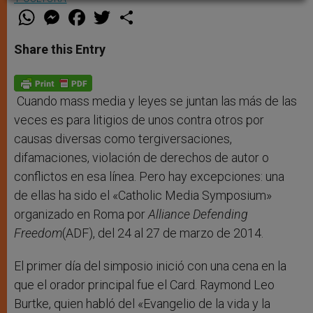
W
M
F
T
S
h
e
a
w
h
a
s
c
i
a
t
s
e
t
r
Share this Entry
s
e
b
t
e
A
n
o
e
p
g
o
r
p
e
k
r
Cuando mass media y leyes se juntan las más de las
veces es para litigios de unos contra otros por
causas diversas como tergiversaciones,
difamaciones, violación de derechos de autor o
conflictos en esa línea. Pero hay excepciones: una
de ellas ha sido el «Catholic Media Symposium»
organizado en Roma por
Alliance Defending
Freedom
(ADF), del 24 al 27 de marzo de 2014.
El primer día del simposio inició con una cena en la
que el orador principal fue el Card. Raymond Leo
Burtke, quien habló del «Evangelio de la vida y la