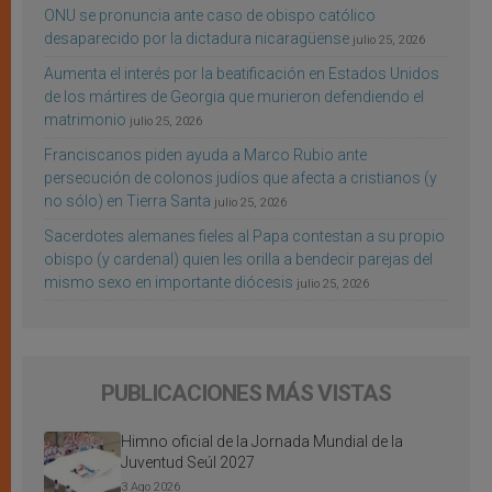
ONU se pronuncia ante caso de obispo católico
desaparecido por la dictadura nicaragüense
julio 25, 2026
Aumenta el interés por la beatificación en Estados Unidos
de los mártires de Georgia que murieron defendiendo el
matrimonio
julio 25, 2026
Franciscanos piden ayuda a Marco Rubio ante
persecución de colonos judíos que afecta a cristianos (y
no sólo) en Tierra Santa
julio 25, 2026
Sacerdotes alemanes fieles al Papa contestan a su propio
obispo (y cardenal) quien les orilla a bendecir parejas del
mismo sexo en importante diócesis
julio 25, 2026
PUBLICACIONES MÁS VISTAS
Himno oficial de la Jornada Mundial de la
Juventud Seúl 2027
3 Ago 2026