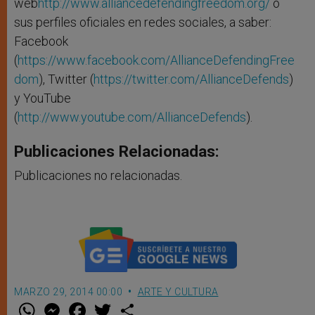
web
http://www.alliancedefendingfreedom.org/
o
sus perfiles oficiales en redes sociales, a saber:
Facebook
(
https://www.facebook.com/AllianceDefendingFree
dom
), Twitter (
https://twitter.com/AllianceDefends
)
y YouTube
(
http://www.youtube.com/AllianceDefends
).
Publicaciones Relacionadas:
Publicaciones no relacionadas.
MARZO 29, 2014 00:00
ARTE Y CULTURA
W
M
F
T
S