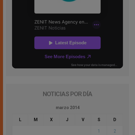
NOTICIAS POR DÍA
marzo 2014
L
M
X
J
V
S
D
1
2