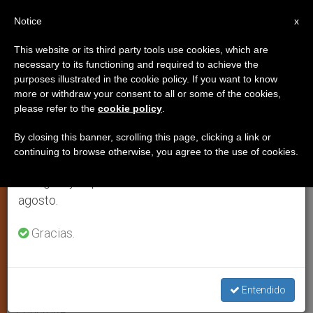
ES
Notice
×
x
Aviso importante
This website or its third party tools use cookies, which are
necessary to its functioning and required to achieve the
Del 27 de julio al 7 de agosto haremos la pausa
purposes illustrated in the cookie policy. If you want to know
Abogados y periodistas: una
anual, aprovechando que en el periodo de verano
more or withdraw your consent to all or some of the cookies,
please refer to the
cookie policy
.
se generan menos informaciones y también el
alianza por la vida, la familia y la
consumo de las mismas disminuye.
libertad religiosa
By closing this banner, scrolling this page, clicking a link or
continuing to browse otherwise, you agree to the use of cookies.
Retomamos el trabajo ordinario de las ediciones
en inglés y español de ZENIT el lunes 10 de
Concluyó el «Catholic Media
agosto.
Symposium» organizado en Roma por
Gracias.
Alliance Defending Freedom (ADF), del
24 al 27 de marzo
Entendido
MARZO 29, 2014 00:00
JORGE ENRIQUE MÚJICA
ARTE
Y CULTURA