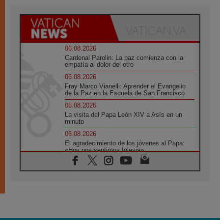
06.08.2026
Cardenal Parolin: La paz comienza con la
empatía al dolor del otro
06.08.2026
Fray Marco Vianelli: Aprender el Evangelio
de la Paz en la Escuela de San Francisco
06.08.2026
La visita del Papa León XIV a Asís en un
minuto
06.08.2026
El agradecimiento de los jóvenes al Papa:
«Hoy nos sentimos Iglesia»
06.08.2026
Líbano: Reanudan los coloquios en Roma en
medio de tensiones y ataques en el sur del
país
06.08.2026
Hiroshima y Nagasaki, 81 años después.
Comienzan "Diez Días Oración por la Paz"