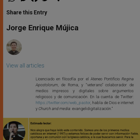
h
e
a
w
h
a
s
c
i
a
t
s
e
t
r
Share this Entry
s
e
b
t
e
A
n
o
e
p
g
o
r
Jorge Enrique Mújica
p
e
k
r
View all articles
Licenciado en filosofía por el Ateneo Pontificio
Regina
Apostolorum
, de Roma, y “veterano” colaborador de
medios impresos y digitales sobre argumentos
religiosos y de comunicación. En la cuenta de Twitter:
https://twitter.com/web_pastor
, habla de Dios e internet
y
Church and media
: evangelidigitalización."