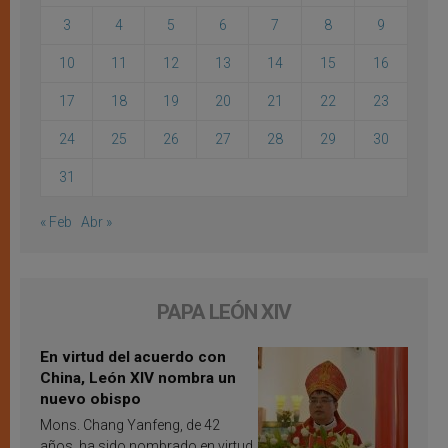
3
4
5
6
7
8
9
10
11
12
13
14
15
16
17
18
19
20
21
22
23
24
25
26
27
28
29
30
31
« Feb
Abr »
PAPA LEÓN XIV
En virtud del acuerdo con
China, León XIV nombra un
nuevo obispo
Mons. Chang Yanfeng, de 42
años, ha sido nombrado en virtud