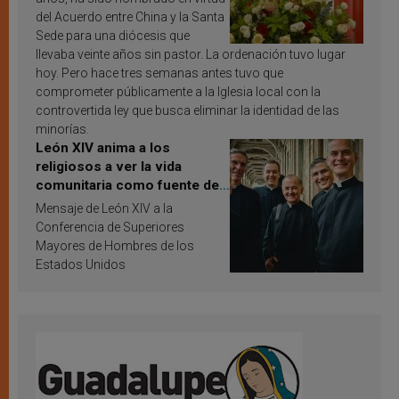
del Acuerdo entre China y la Santa
Sede para una diócesis que
llevaba veinte años sin pastor. La ordenación tuvo lugar
hoy. Pero hace tres semanas antes tuvo que
comprometer públicamente a la Iglesia local con la
controvertida ley que busca eliminar la identidad de las
minorías.
León XIV anima a los
religiosos a ver la vida
comunitaria como fuente de
inspiración y santificación
Mensaje de León XIV a la
Conferencia de Superiores
Mayores de Hombres de los
Estados Unidos