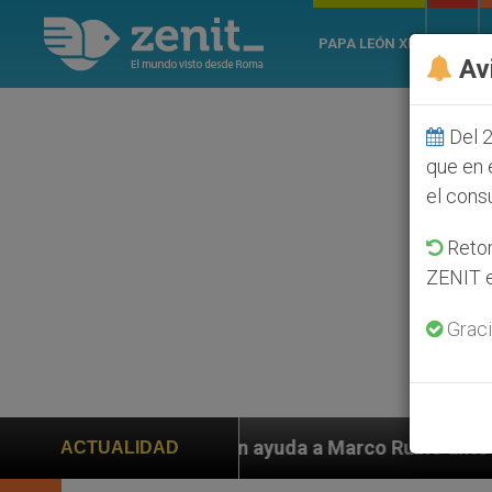
PAPA LEÓN XIV
ROMA
Av
Del 2
que en 
el cons
Retom
ZENIT e
Graci
iden ayuda a Marco Rubio ante persecución de colonos j
ACTUALIDAD