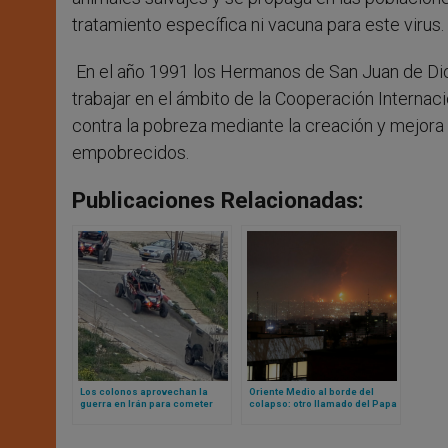
tratamiento específica ni vacuna para este virus.
En el año 1991 los Hermanos de San Juan de D
trabajar en el ámbito de la Cooperación Internaci
contra la pobreza mediante la creación y mejora 
empobrecidos.
Publicaciones Relacionadas:
Los colonos aprovechan la
Oriente Medio al borde del
guerra en Irán para cometer
colapso: otro llamado del Papa
nuevos actos de violencia en
a la paz, la muerte de miembro
Cisjordania
de la Orden de Malta en Líbano
y bombas en campos de los