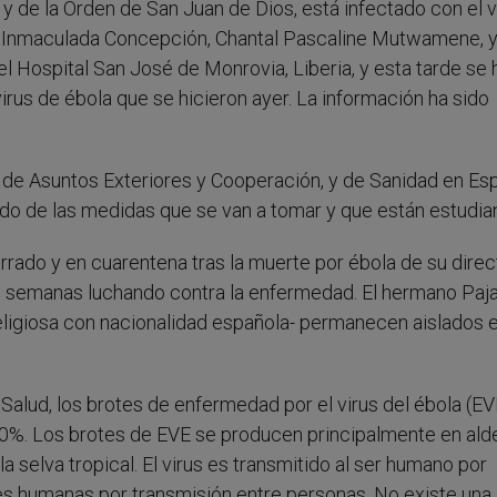
y de la Orden de San Juan de Dios, está infectado con el v
 la Inmaculada Concepción, Chantal Pascaline Mutwamene, 
l Hospital San José de Monrovia, Liberia, y esta tarde se 
irus de ébola que se hicieron ayer. La información ha sido
 de Asuntos Exteriores y Cooperación, y de Sanidad en Es
do de las medidas que se van a tomar y que están estudia
ado y en cuarentena tras la muerte por ébola de su direct
 semanas luchando contra la enfermedad. El hermano Paja
religiosa con nacionalidad española- permanecen aislados e
 Salud, los brotes de enfermedad por el virus del ébola (EV
l 90%. Los brotes de EVE se producen principalmente en ald
a selva tropical. El virus es transmitido al ser humano por
es humanas por transmisión entre personas. No existe una