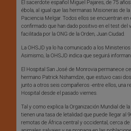
El sacerdote español Miguel Pajares, de 75 años 
r
ébola, al igual que las hermanas Misioneras de
Paciencia Melgar. Todos ellos se encuentran en e
confirmado que han dado positivo en el test del v
facilitada por la ONG de la Orden, Juan Ciudad.
La OHSJD ya lo ha comunicado a los Ministerios
Asimismo, la OHSJD indica que seguirá informan
El Hospital San José de Monrovia permanece cerr
hermano Patrick Nshamdze, que estuvo casi dos
junto a otros seis compañeros -entre ellos, una 
Hospital desde el pasado viernes.
Tal y como explica la Organización Mundial de la
tienen una tasa de letalidad que puede llegar a
remotas de África central y occidental, cerca de l
animales salvajes y se propaga en las poblacion