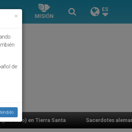
ES
×
MISIÓN
hando
ambién
pañol de
tendido
anta
Sacerdotes alemanes fieles al Papa contes