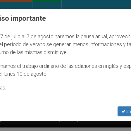
IGLESIA Y MUNDO
DOCUMENTOS
DONATIVOS
iso importante
7 de julio al 7 de agosto haremos la pausa anual, aprovec
el periodo de verano se generan menos informaciones y t
umo de las mismas disminuye.
amos el trabajo ordinario de las ediciones en inglés y es
l lunes 10 de agosto.
as.
En
udíos que afecta a cristianos (y no sólo) en Tierra S