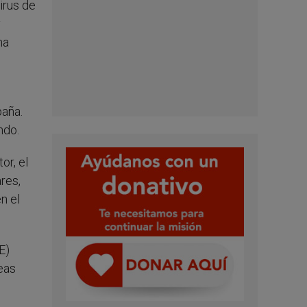
irus de
y
ha
paña.
ndo.
or, el
res,
n el
E)
eas