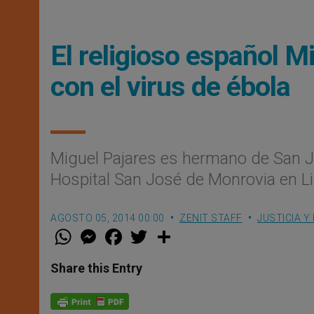
El religioso español M
con el virus de ébola
Miguel Pajares es hermano de San Ju
Hospital San José de Monrovia en Li
AGOSTO 05, 2014 00:00
ZENIT STAFF
JUSTICIA Y
W
M
F
T
S
h
e
a
w
h
a
s
c
i
a
t
s
e
t
r
Share this Entry
s
e
b
t
e
A
n
o
e
p
g
o
r
p
e
k