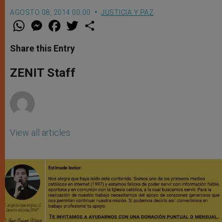
AGOSTO 08, 2014 00:00
JUSTICIA Y PAZ
W
M
F
T
S
h
e
a
w
h
a
s
c
i
a
t
s
e
t
r
Share this Entry
s
e
b
t
e
A
n
o
e
p
g
o
r
ZENIT Staff
p
e
k
r
View all articles