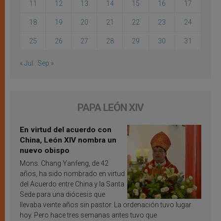
11
12
13
14
15
16
17
18
19
20
21
22
23
24
25
26
27
28
29
30
31
« Jul
Sep »
PAPA LEÓN XIV
En virtud del acuerdo con
China, León XIV nombra un
nuevo obispo
Mons. Chang Yanfeng, de 42
años, ha sido nombrado en virtud
del Acuerdo entre China y la Santa
Sede para una diócesis que
llevaba veinte años sin pastor. La ordenación tuvo lugar
hoy. Pero hace tres semanas antes tuvo que