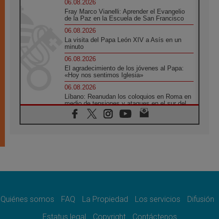
06.08.2026
Fray Marco Vianelli: Aprender el Evangelio
de la Paz en la Escuela de San Francisco
06.08.2026
La visita del Papa León XIV a Asís en un
minuto
06.08.2026
El agradecimiento de los jóvenes al Papa:
«Hoy nos sentimos Iglesia»
06.08.2026
Líbano: Reanudan los coloquios en Roma en
medio de tensiones y ataques en el sur del
país
06.08.2026
Hiroshima y Nagasaki, 81 años después.
Comienzan "Diez Días Oración por la Paz"
06.08.2026
Pizzaballa en Asís: los cristianos quieren
paz
06.08.2026
Sturla: La visita de León XIV será una buena
noticia para todo el Uruguay
Quiénes somos
FAQ
La Propiedad
Los servicios
Difusión
06.08.2026
Estatus legal
Copyright
Contáctenos
León XIV: La revolución del Evangelio