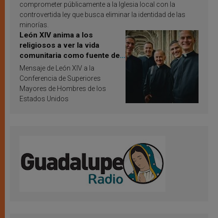
comprometer públicamente a la Iglesia local con la
controvertida ley que busca eliminar la identidad de las
minorías.
León XIV anima a los
religiosos a ver la vida
comunitaria como fuente de
inspiración y santificación
Mensaje de León XIV a la
Conferencia de Superiores
Mayores de Hombres de los
Estados Unidos