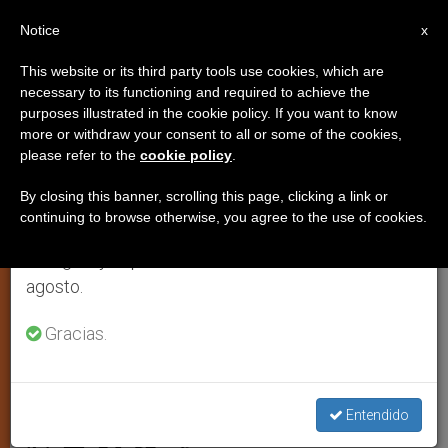
ES
Notice
×
x
Aviso importante
This website or its third party tools use cookies, which are
necessary to its functioning and required to achieve the
Del 27 de julio al 7 de agosto haremos la pausa
purposes illustrated in the cookie policy. If you want to know
Los obispos de Estados Unidos
anual, aprovechando que en el periodo de verano
more or withdraw your consent to all or some of the cookies,
please refer to the
cookie policy
.
se generan menos informaciones y también el
organizan una jornada de oración
consumo de las mismas disminuye.
por Irak (Vídeo)
By closing this banner, scrolling this page, clicking a link or
continuing to browse otherwise, you agree to the use of cookies.
Retomamos el trabajo ordinario de las ediciones
en inglés y español de ZENIT el lunes 10 de
La Conferencia Episcopal
agosto.
Estadounidense ha convocado una
Gracias.
jornada de oración por Irak el próximo
domingo 17 de agosto
Entendido
AGOSTO 08, 2014 00:00
ZENIT STAFF
JUSTICIA Y PAZ
W
M
F
T
S