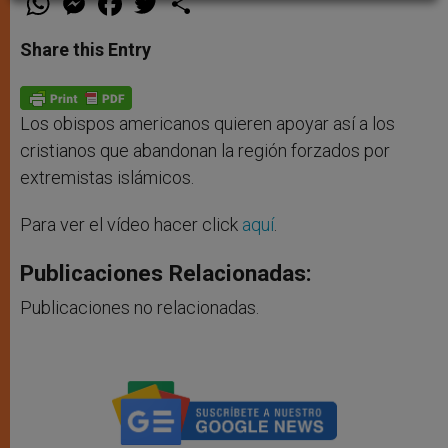
h
e
a
w
h
a
s
c
i
a
t
s
e
t
r
Share this Entry
s
e
b
t
e
A
n
o
e
p
g
o
r
p
e
k
r
Los obispos americanos quieren apoyar así a los
cristianos que abandonan la región forzados por
extremistas islámicos.
Para ver el vídeo hacer click
aquí
.
Publicaciones Relacionadas:
Publicaciones no relacionadas.