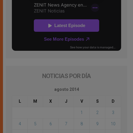
NOTICIAS POR DÍA
agosto 2014
L
M
X
J
V
S
D
1
2
3
4
5
6
7
8
9
10