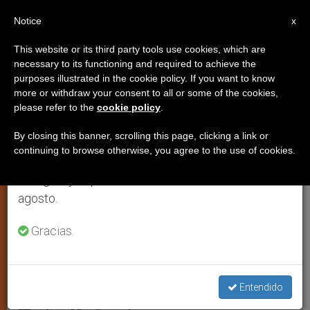
ES
Notice
×
x
Aviso importante
This website or its third party tools use cookies, which are
necessary to its functioning and required to achieve the
Del 27 de julio al 7 de agosto haremos la pausa
purposes illustrated in the cookie policy. If you want to know
Bolivia: sindicato amenaza
anual, aprovechando que en el periodo de verano
more or withdraw your consent to all or some of the cookies,
please refer to the
cookie policy
.
se generan menos informaciones y también el
azotar a quien no vote a Morales
consumo de las mismas disminuye.
By closing this banner, scrolling this page, clicking a link or
continuing to browse otherwise, you agree to the use of cookies.
Retomamos el trabajo ordinario de las ediciones
La Iglesia pidió transparencia,
en inglés y español de ZENIT el lunes 10 de
presentar programas, y verificar los
agosto.
datos de la encuesta Cáritas boliviana
sobre los deseos de la población
Gracias.
SEPTIEMBRE 04, 2014 00:00
SERGIO MORA
JUSTICIA Y
PAZ
Entendido
W
M
F
T
S
h
e
a
w
h