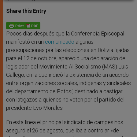
a
s
c
i
a
t
s
e
t
r
Share this Entry
s
e
b
t
e
A
n
o
e
p
g
o
r
p
e
k
r
Pocos días después que la Conferencia Episcopal
manifestó en un
comunicado
algunas
preocupaciones por las elecciones en Bolivia fijadas
para el 12 de octubre, apareció una declaración del
legislador del Movimiento Al Socialismo (MAS) Luis
Gallego, en la que indicó la existencia de un acuerdo
entre organizaciones sociales, indígenas y sindicales
del departamento de Potosí, destinado a castigar
con latigazos a quienes no voten por el partido del
presidente Evo Morales.
En esta línea el principal sindicato de campesinos
aseguró el 26 de agosto, que iba a controlar «de