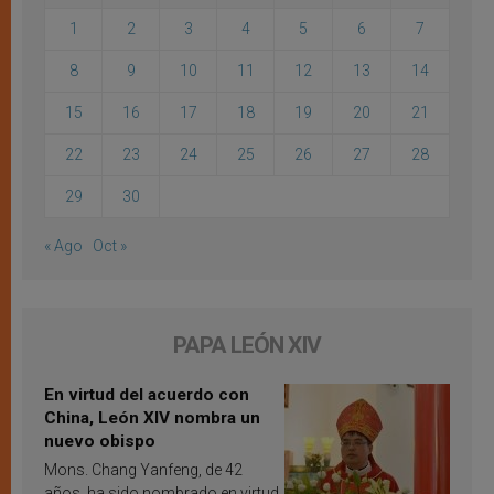
1
2
3
4
5
6
7
8
9
10
11
12
13
14
15
16
17
18
19
20
21
22
23
24
25
26
27
28
29
30
« Ago
Oct »
PAPA LEÓN XIV
En virtud del acuerdo con
China, León XIV nombra un
nuevo obispo
Mons. Chang Yanfeng, de 42
años, ha sido nombrado en virtud