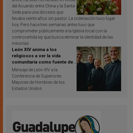
del Acuerdo entre China y la Santa
Sede para una diócesis que
llevaba veinte años sin pastor. La ordenación tuvo lugar
hoy. Pero hace tres semanas antes tuvo que
comprometer públicamente a la Iglesia local con la
controvertida ley que busca eliminar la identidad de las
minorías.
León XIV anima a los
religiosos a ver la vida
comunitaria como fuente de
inspiración y santificación
Mensaje de León XIV a la
Conferencia de Superiores
Mayores de Hombres de los
Estados Unidos