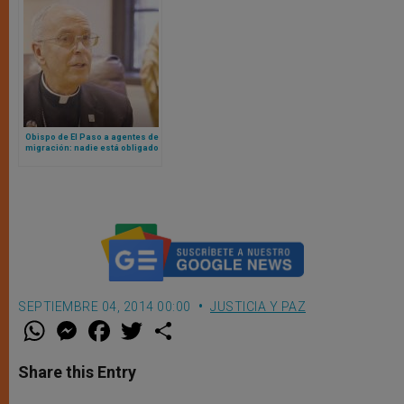
Obispo de El Paso a agentes de
migración: nadie está obligado
a seguir una ley inmoral
SEPTIEMBRE 04, 2014 00:00
JUSTICIA Y PAZ
W
M
F
T
S
h
e
a
w
h
a
s
c
i
a
t
s
e
t
r
Share this Entry
s
e
b
t
e
A
n
o
e