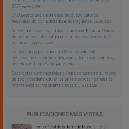
Himno oficial de la Jornada Mundial de la Juventud Seúl
2027
agosto 3, 2026
ONU se pronuncia ante caso de obispo católico
desaparecido por la dictadura nicaragüense
julio 25, 2026
Aumenta el interés por la beatificación en Estados Unidos
de los mártires de Georgia que murieron defendiendo el
matrimonio
julio 25, 2026
Franciscanos piden ayuda a Marco Rubio ante
persecución de colonos judíos que afecta a cristianos (y
no sólo) en Tierra Santa
julio 25, 2026
Sacerdotes alemanes fieles al Papa contestan a su propio
obispo (y cardenal) quien les orilla a bendecir parejas del
mismo sexo en importante diócesis
julio 25, 2026
PUBLICACIONES MÁS VISTAS
Himno oficial de la Jornada Mundial de la