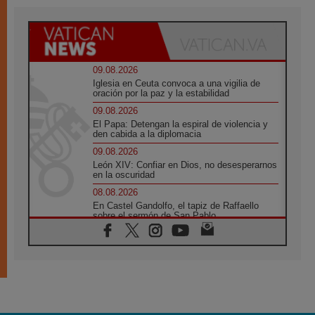
09.08.2026
Iglesia en Ceuta convoca a una vigilia de
oración por la paz y la estabilidad
09.08.2026
El Papa: Detengan la espiral de violencia y
den cabida a la diplomacia
09.08.2026
León XIV: Confiar en Dios, no desesperarnos
en la oscuridad
08.08.2026
En Castel Gandolfo, el tapiz de Raffaello
sobre el sermón de San Pablo
08.08.2026
En Colombia, «la paz no se compra con una
firma»
08.08.2026
En Venezuela celebraron los 416 años del
Santo Cristo de La Grita
08.08.2026