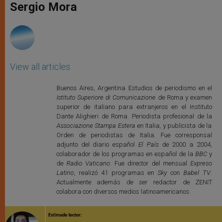
p
g
o
r
Sergio Mora
p
e
k
r
View all articles
Buenos Aires, Argentina Estudios de periodismo en el
Istituto Superiore di Comunicazione
de Roma y examen
superior de italiano para extranjeros en el Instituto
Dante Alighieri de Roma. Periodista profesional de la
Associazione Stampa Estera
en Italia, y publicista de la
Orden de periodistas de Italia. Fue corresponsal
adjunto del diario español
El País
de 2000 a 2004,
colaborador de los programas en español de la
BBC
y
de
Radio Vaticano
. Fue director del mensual
Expreso
Latino
, realizó 41 programas en
Sky
con
Babel TV
.
Actualmente además de ser redactor de ZENIT
colabora con diversos medios latinoamericanos.