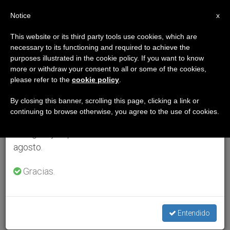
ES
Notice
×
x
Aviso importante
This website or its third party tools use cookies, which are
necessary to its functioning and required to achieve the
Del 27 de julio al 7 de agosto haremos la pausa
purposes illustrated in the cookie policy. If you want to know
anual, aprovechando que en el periodo de verano
more or withdraw your consent to all or some of the cookies,
please refer to the
cookie policy
.
se generan menos informaciones y también el
consumo de las mismas disminuye.
By closing this banner, scrolling this page, clicking a link or
continuing to browse otherwise, you agree to the use of cookies.
Retomamos el trabajo ordinario de las ediciones
en inglés y español de ZENIT el lunes 10 de
agosto.
Gracias.
Entendido