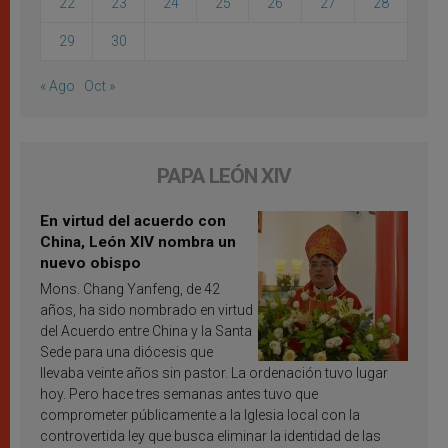
22
23
24
25
26
27
28
29
30
« Ago
Oct »
PAPA LEÓN XIV
En virtud del acuerdo con
China, León XIV nombra un
nuevo obispo
Mons. Chang Yanfeng, de 42
años, ha sido nombrado en virtud
del Acuerdo entre China y la Santa
Sede para una diócesis que
llevaba veinte años sin pastor. La ordenación tuvo lugar
hoy. Pero hace tres semanas antes tuvo que
comprometer públicamente a la Iglesia local con la
controvertida ley que busca eliminar la identidad de las