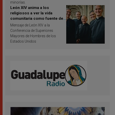
minorías.
León XIV anima a los
religiosos a ver la vida
comunitaria como fuente de
inspiración y santificación
Mensaje de León XIV a la
Conferencia de Superiores
Mayores de Hombres de los
Estados Unidos