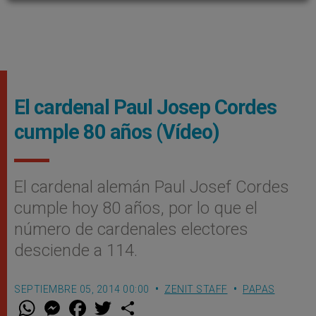
El cardenal Paul Josep Cordes
cumple 80 años (Vídeo)
El cardenal alemán Paul Josef Cordes
cumple hoy 80 años, por lo que el
número de cardenales electores
desciende a 114.
SEPTIEMBRE 05, 2014 00:00
ZENIT STAFF
PAPAS
W
M
F
T
S
h
e
a
w
h