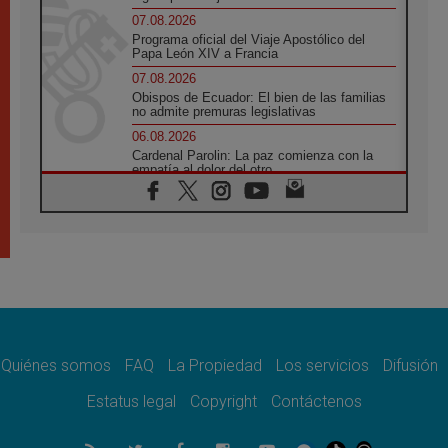
07.08.2026
Programa oficial del Viaje Apostólico del
Papa León XIV a Francia
07.08.2026
Obispos de Ecuador: El bien de las familias
no admite premuras legislativas
06.08.2026
Cardenal Parolin: La paz comienza con la
empatía al dolor del otro
06.08.2026
Fray Marco Vianelli: Aprender el Evangelio
de la Paz en la Escuela de San Francisco
06.08.2026
La visita del Papa León XIV a Asís en un
minuto
06.08.2026
El agradecimiento de los jóvenes al Papa:
«Hoy nos sentimos Iglesia»
Quiénes somos
FAQ
La Propiedad
Los servicios
Difusión
06.08.2026
Líbano: Reanudan los coloquios en Roma en
Estatus legal
Copyright
Contáctenos
medio de tensiones y ataques en el sur del
país
06.08.2026