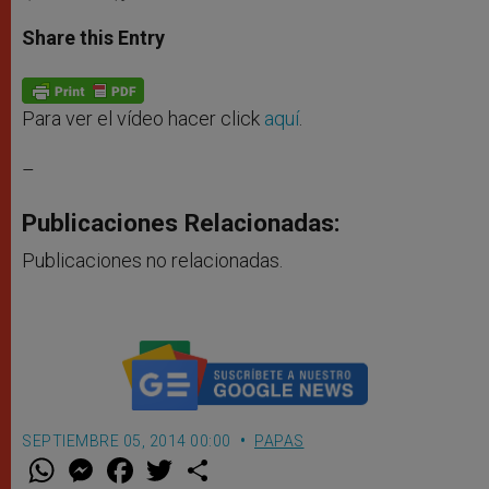
a
s
c
i
a
t
s
e
t
r
Share this Entry
s
e
b
t
e
A
n
o
e
p
g
o
r
p
e
k
r
Para ver el vídeo hacer click
aquí
.
–
Publicaciones Relacionadas:
Publicaciones no relacionadas.
SEPTIEMBRE 05, 2014 00:00
PAPAS
W
M
F
T
S
h
e
a
w
h