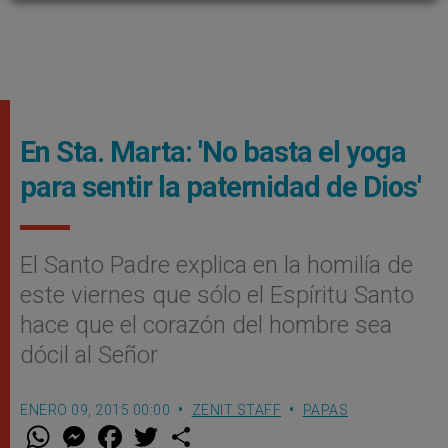
En Sta. Marta: 'No basta el yoga
para sentir la paternidad de Dios'
El Santo Padre explica en la homilía de
este viernes que sólo el Espíritu Santo
hace que el corazón del hombre sea
dócil al Señor
ENERO 09, 2015 00:00
ZENIT STAFF
PAPAS
W
M
F
T
S
h
e
a
w
h