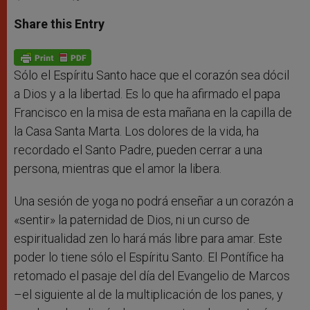
a
s
c
i
a
t
s
e
t
r
Share this Entry
s
e
b
t
e
A
n
o
e
p
g
o
r
p
e
k
r
Sólo el Espíritu Santo hace que el corazón sea dócil
a Dios y a la libertad. Es lo que ha afirmado el papa
Francisco en la misa de esta mañana en la capilla de
la Casa Santa Marta. Los dolores de la vida, ha
recordado el Santo Padre, pueden cerrar a una
persona, mientras que el amor la libera.
Una sesión de yoga no podrá enseñar a un corazón a
«sentir» la paternidad de Dios, ni un curso de
espiritualidad zen lo hará más libre para amar. Este
poder lo tiene sólo el Espíritu Santo. El Pontífice ha
retomado el pasaje del día del Evangelio de Marcos
–el siguiente al de la multiplicación de los panes, y