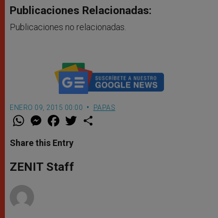
Publicaciones Relacionadas:
Publicaciones no relacionadas.
ENERO 09, 2015 00:00
PAPAS
W
M
F
T
S
h
e
a
w
h
a
s
c
i
a
t
s
e
t
r
Share this Entry
s
e
b
t
e
A
n
o
e
p
g
o
r
ZENIT Staff
p
e
k
r