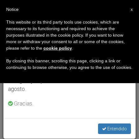
ES
Notice
×
x
Aviso importante
This website or its third party tools use cookies, which are
necessary to its functioning and required to achieve the
Del 27 de julio al 7 de agosto haremos la pausa
purposes illustrated in the cookie policy. If you want to know
anual, aprovechando que en el periodo de verano
more or withdraw your consent to all or some of the cookies,
please refer to the
cookie policy
.
se generan menos informaciones y también el
consumo de las mismas disminuye.
By closing this banner, scrolling this page, clicking a link or
continuing to browse otherwise, you agree to the use of cookies.
Retomamos el trabajo ordinario de las ediciones
en inglés y español de ZENIT el lunes 10 de
agosto.
Gracias.
Entendido