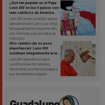
¿Qué tan popular es el Papa
León XIV en los 6 países con
más católicos de América
Latina en 2026? Publican
León XIV recibe un amplio apoyo
resultados de investigación
latinoamericano, pero sus cifras
de popularidad en su primer año
son inferiores a las del debut de
Francisco
Otro cambio (de no poca
importancia): León XIV
sustituye integralmente la ley
vaticana de Papa Francisco
León XIV reescribe la lógica
constitucional del Vaticano,
devolviendo la soberanía papal a
sus fundamentos legales