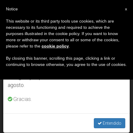
ES
Notice
×
x
Aviso importante
This website or its third party tools use cookies, which are
necessary to its functioning and required to achieve the
Del 27 de julio al 7 de agosto haremos la pausa
DÍA
purposes illustrated in the cookie policy. If you want to know
anual, aprovechando que en el periodo de verano
Enero 14th, 2015
more or withdraw your consent to all or some of the cookies,
please refer to the
cookie policy
.
se generan menos informaciones y también el
consumo de las mismas disminuye.
By closing this banner, scrolling this page, clicking a link or
continuing to browse otherwise, you agree to the use of cookies.
ÚLTIMAS NOTICIAS
Retomamos el trabajo ordinario de las ediciones
en inglés y español de ZENIT el lunes 10 de
agosto.
Teólogo musulmán: demonizar el islam ayuda a los
terroristas
Gracias.
JAN 14, 2015 00:00
ZENIT STAFF
Entendido