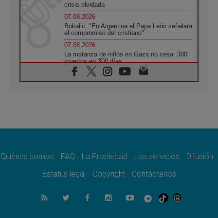
crisis olvidada
07.08.2026
Bokalic: "En Argentina el Papa León señalará
el compromiso del cristiano"
07.08.2026
La matanza de niños en Gaza no cesa: 300
muertos en 300 días
07.08.2026
Tagle: La guerra desfigura el mundo, solo la
revelación de Dios lo transfigura
07.08.2026
Presentada la Trienal de Arte de las
Universidades Católicas: «Exercises in
Empathy»
07.08.2026
Fortunatus Nwachukwu: la comunicación
como misión al servicio del Evangelio
Quiénes somos
FAQ
La Propiedad
Los servicios
Difusión
07.08.2026
Estatus legal
Copyright
Contáctenos
SIGNIS 2026, dar voz a las religiosas en el
espacio público
07.08.2026
Lanzan un proyecto de empoderamiento
digital para mujeres líderes en África