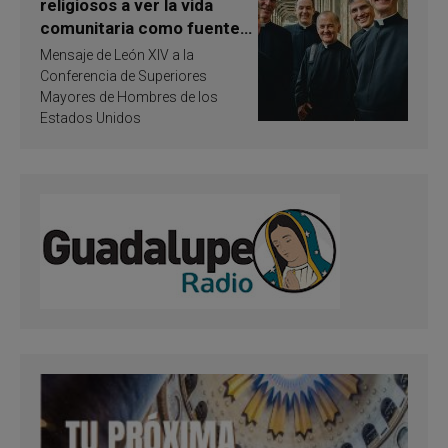
religiosos a ver la vida
comunitaria como fuente
de inspiración y
Mensaje de León XIV a la
santificación
Conferencia de Superiores
Mayores de Hombres de los
Estados Unidos