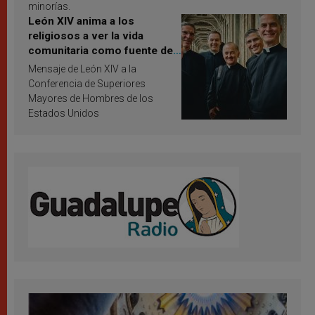
minorías.
León XIV anima a los
religiosos a ver la vida
comunitaria como fuente de
inspiración y santificación
Mensaje de León XIV a la
Conferencia de Superiores
Mayores de Hombres de los
Estados Unidos