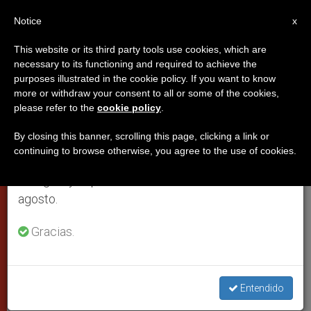
ES
Notice
×
x
Aviso importante
This website or its third party tools use cookies, which are
necessary to its functioning and required to achieve the
Del 27 de julio al 7 de agosto haremos la pausa
purposes illustrated in the cookie policy. If you want to know
Francisco: no hay que renunciar a
anual, aprovechando que en el periodo de verano
more or withdraw your consent to all or some of the cookies,
please refer to the
cookie policy
.
se generan menos informaciones y también el
la identidad para vivir en armoní­a
consumo de las mismas disminuye.
By closing this banner, scrolling this page, clicking a link or
continuing to browse otherwise, you agree to the use of cookies.
Retomamos el trabajo ordinario de las ediciones
Martes 18,15: (Sri Lanka). El Santo
en inglés y español de ZENIT el lunes 10 de
Padre participa en un encuentro
agosto.
interreligioso con budistas, hinduistas,
musulmanes y cristianos
Gracias.
ENERO 13, 2015 00:00
STAFF REPORTER
PAPAS
W
M
F
T
S
Entendido
h
e
a
w
h
a
s
c
i
a