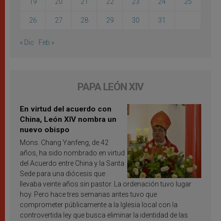
19
20
21
22
23
24
25
26
27
28
29
30
31
« Dic
Feb »
PAPA LEÓN XIV
En virtud del acuerdo con
China, León XIV nombra un
nuevo obispo
Mons. Chang Yanfeng, de 42
años, ha sido nombrado en virtud
del Acuerdo entre China y la Santa
Sede para una diócesis que
llevaba veinte años sin pastor. La ordenación tuvo lugar
hoy. Pero hace tres semanas antes tuvo que
comprometer públicamente a la Iglesia local con la
controvertida ley que busca eliminar la identidad de las