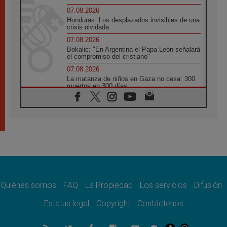
07.08.2026
Honduras: Los desplazados invisibles de una
crisis olvidada
07.08.2026
Bokalic: "En Argentina el Papa León señalará
el compromiso del cristiano"
07.08.2026
La matanza de niños en Gaza no cesa: 300
muertos en 300 días
07.08.2026
Tagle: La guerra desfigura el mundo, solo la
revelación de Dios lo transfigura
07.08.2026
Presentada la Trienal de Arte de las
Universidades Católicas: «Exercises in
Empathy»
07.08.2026
Fortunatus Nwachukwu: la comunicación
como misión al servicio del Evangelio
Quiénes somos
FAQ
La Propiedad
Los servicios
Difusión
07.08.2026
Estatus legal
Copyright
Contáctenos
SIGNIS 2026, dar voz a las religiosas en el
espacio público
07.08.2026