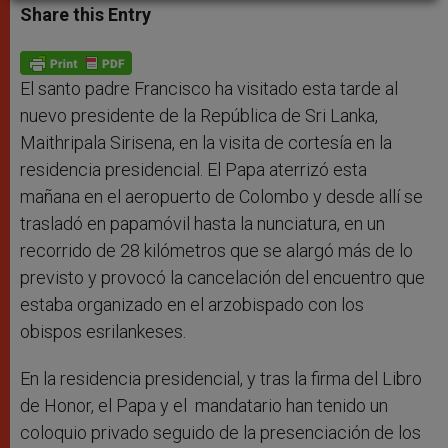
t
s
e
t
r
Share this Entry
s
e
b
t
e
A
n
o
e
p
g
o
r
p
e
k
r
El santo padre Francisco ha visitado esta tarde al
nuevo presidente de la República de Sri Lanka,
Maithripala Sirisena, en la visita de cortesía en la
residencia presidencial. El Papa aterrizó esta
mañana en el aeropuerto de Colombo y desde allí se
trasladó en papamóvil hasta la nunciatura, en un
recorrido de 28 kilómetros que se alargó más de lo
previsto y provocó la cancelación del encuentro que
estaba organizado en el arzobispado con los
obispos esrilankeses.
En la residencia presidencial, y tras la firma del Libro
de Honor, el Papa y el mandatario han tenido un
coloquio privado seguido de la presenciación de los