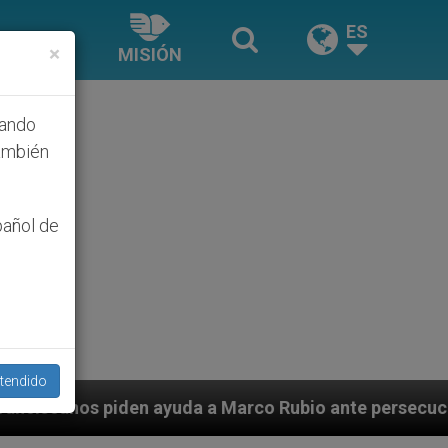
ES
×
MISIÓN
hando
ambién
pañol de
tendido
a a Marco Rubio ante persecución de colonos judíos qu