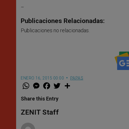
–
Publicaciones Relacionadas:
Publicaciones no relacionadas.
ENERO 16, 2015 00:00
PAPAS
W
M
F
T
S
h
e
a
w
h
a
s
c
i
a
t
s
e
t
r
Share this Entry
s
e
b
t
e
A
n
o
e
p
g
o
r
ZENIT Staff
p
e
k
r