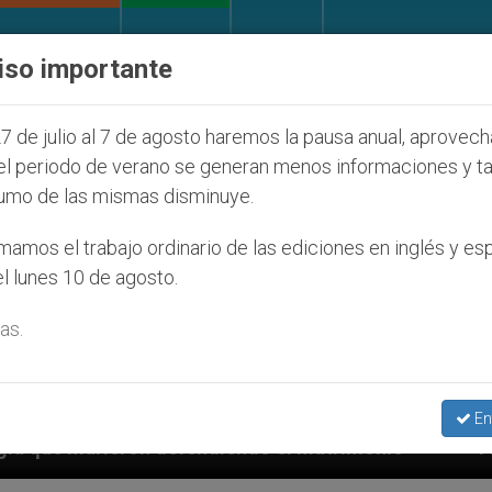
IGLESIA Y MUNDO
DOCUMENTOS
DONATIVOS
iso importante
7 de julio al 7 de agosto haremos la pausa anual, aprovec
el periodo de verano se generan menos informaciones y t
umo de las mismas disminuye.
amos el trabajo ordinario de las ediciones en inglés y es
l lunes 10 de agosto.
as.
En
endiendo el matrimonio
Franciscanos piden ayud