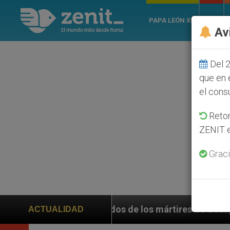
PAPA LEÓN XIV
ROMA
Av
Del 2
que en 
el cons
Retom
ZENIT e
Graci
os Unidos de los mártires de Georgia que murieron def
ACTUALIDAD