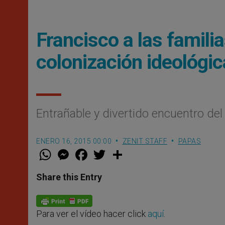
Francisco a las familias
colonización ideológica
Entrañable y divertido encuentro del 
ENERO 16, 2015 00:00
ZENIT STAFF
PAPAS
W
M
F
T
S
h
e
a
w
h
a
s
c
i
a
t
s
e
t
r
Share this Entry
s
e
b
t
e
A
n
o
e
p
g
o
r
p
e
k
Para ver el vídeo hacer click
aquí
.
r