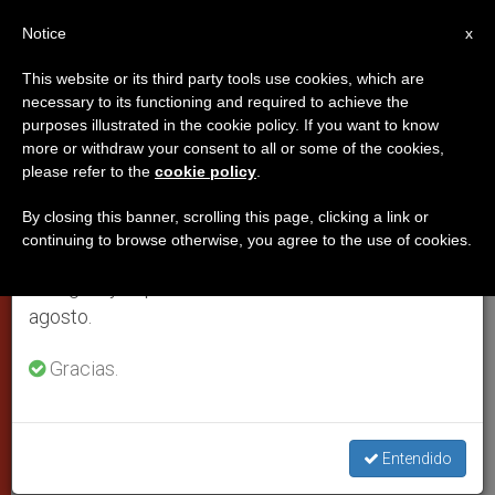
ES
Notice
×
x
Aviso importante
This website or its third party tools use cookies, which are
necessary to its functioning and required to achieve the
Del 27 de julio al 7 de agosto haremos la pausa
purposes illustrated in the cookie policy. If you want to know
Francisco improvisa su mensaje
anual, aprovechando que en el periodo de verano
more or withdraw your consent to all or some of the cookies,
please refer to the
cookie policy
.
se generan menos informaciones y también el
a los jóvenes de Filipinas
consumo de las mismas disminuye.
By closing this banner, scrolling this page, clicking a link or
continuing to browse otherwise, you agree to the use of cookies.
Retomamos el trabajo ordinario de las ediciones
Texto completo. El Papa invita a la
en inglés y español de ZENIT el lunes 10 de
juventud a aprender a amar y dejarse
agosto.
amar
Gracias.
ENERO 18, 2015 00:00
ZENIT STAFF
PAPAS
W
M
F
T
S
h
e
a
w
h
a
s
c
i
a
Entendido
t
s
e
t
r
Share this Entry
s
e
b
t
e