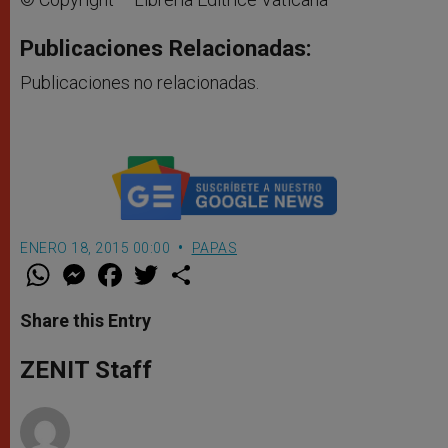
Publicaciones Relacionadas:
Publicaciones no relacionadas.
ENERO 18, 2015 00:00
PAPAS
W
M
F
T
S
h
e
a
w
h
a
s
c
i
a
t
s
e
t
r
Share this Entry
s
e
b
t
e
A
n
o
e
p
g
o
r
ZENIT Staff
p
e
k
r