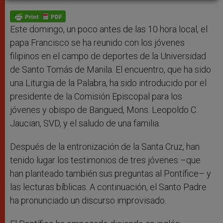
A
n
o
e
p
g
o
r
p
e
k
r
Este domingo, un poco antes de las 10 hora local, el
papa Francisco se ha reunido con los jóvenes
filipinos en el campo de deportes de la Universidad
de Santo Tomás de Manila. El encuentro, que ha sido
una Liturgia de la Palabra, ha sido introducido por el
presidente de la Comisión Episcopal para los
jóvenes y obispo de Bangued, Mons. Leopoldo C.
Jaucian, SVD, y el saludo de una familia.
Después de la entronización de la Santa Cruz, han
tenido lugar los testimonios de tres jóvenes –que
han planteado también sus preguntas al Pontífice– y
las lecturas bíblicas. A continuación, el Santo Padre
ha pronunciado un discurso improvisado.