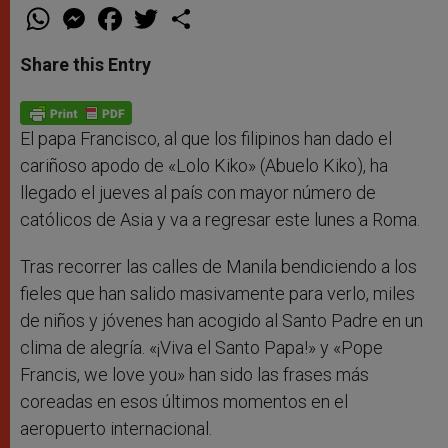
W
M
F
T
S
h
e
a
w
h
a
s
c
i
a
t
s
e
t
r
Share this Entry
s
e
b
t
e
A
n
o
e
p
g
o
r
p
e
k
r
El papa Francisco, al que los filipinos han dado el
cariñoso apodo de «Lolo Kiko» (Abuelo Kiko), ha
llegado el jueves al país con mayor número de
católicos de Asia y va a regresar este lunes a Roma.
Tras recorrer las calles de Manila bendiciendo a los
fieles que han salido masivamente para verlo, miles
de niños y jóvenes han acogido al Santo Padre en un
clima de alegría. «¡Viva el Santo Papa!» y «Pope
Francis, we love you» han sido las frases más
coreadas en esos últimos momentos en el
aeropuerto internacional.