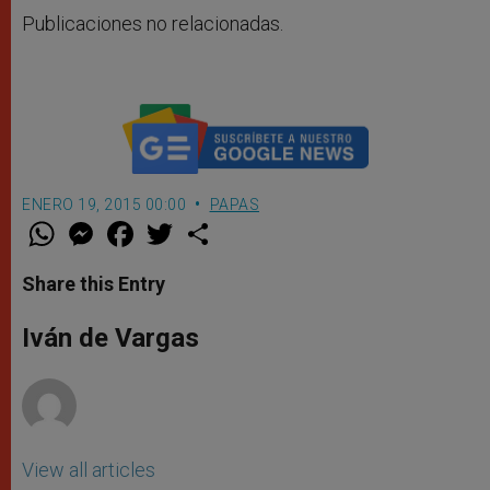
Publicaciones no relacionadas.
ENERO 19, 2015 00:00
PAPAS
W
M
F
T
S
h
e
a
w
h
a
s
c
i
a
t
s
e
t
r
Share this Entry
s
e
b
t
e
A
n
o
e
p
g
o
r
Iván de Vargas
p
e
k
r
View all articles