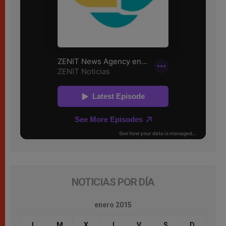
NOTICIAS POR DÍA
enero 2015
L
M
X
J
V
S
D