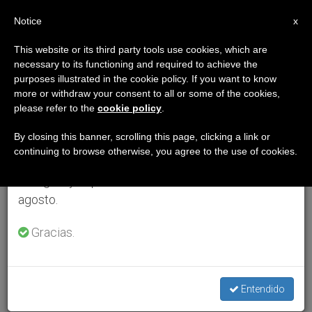
ES
Notice
×
x
Aviso importante
This website or its third party tools use cookies, which are
necessary to its functioning and required to achieve the
Del 27 de julio al 7 de agosto haremos la pausa
purposes illustrated in the cookie policy. If you want to know
anual, aprovechando que en el periodo de verano
more or withdraw your consent to all or some of the cookies,
please refer to the
cookie policy
.
se generan menos informaciones y también el
consumo de las mismas disminuye.
By closing this banner, scrolling this page, clicking a link or
continuing to browse otherwise, you agree to the use of cookies.
Retomamos el trabajo ordinario de las ediciones
en inglés y español de ZENIT el lunes 10 de
agosto.
Gracias.
Entendido