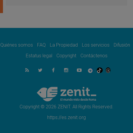
del Buen Consejo de Genazzano
07.08.2026
Filipinas: el Vicariato Apostólico de Calapán
se convierte en diócesis
07.08.2026
Honduras: Los desplazados invisibles de una
crisis olvidada
Quiénes somos
FAQ
La Propiedad
Los servicios
Difusión
07.08.2026
Bokalic: "En Argentina el Papa León señalará
Estatus legal
Copyright
Contáctenos
el compromiso del cristiano"
07.08.2026
La matanza de niños en Gaza no cesa: 300
muertos en 300 días
07.08.2026
Tagle: La guerra desfigura el mundo, solo la
revelación de Dios lo transfigura
Copyright © 2026 ZENIT. All Rights Reserved.
https://es.zenit.org