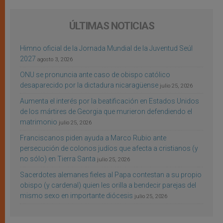
ÚLTIMAS NOTICIAS
Himno oficial de la Jornada Mundial de la Juventud Seúl
2027
agosto 3, 2026
ONU se pronuncia ante caso de obispo católico
desaparecido por la dictadura nicaragüense
julio 25, 2026
Aumenta el interés por la beatificación en Estados Unidos
de los mártires de Georgia que murieron defendiendo el
matrimonio
julio 25, 2026
Franciscanos piden ayuda a Marco Rubio ante
persecución de colonos judíos que afecta a cristianos (y
no sólo) en Tierra Santa
julio 25, 2026
Sacerdotes alemanes fieles al Papa contestan a su propio
obispo (y cardenal) quien les orilla a bendecir parejas del
mismo sexo en importante diócesis
julio 25, 2026