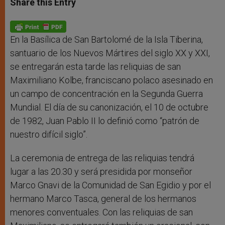
Share this Entry
s
e
b
t
e
A
n
o
e
p
g
o
r
p
e
k
r
En la Basílica de San Bartolomé de la Isla Tiberina,
santuario de los Nuevos Mártires del siglo XX y XXI,
se entregarán esta tarde las reliquias de san
Maximiliano Kolbe, franciscano polaco asesinado en
un campo de concentración en la Segunda Guerra
Mundial. El día de su canonización, el 10 de octubre
de 1982, Juan Pablo II lo definió como “patrón de
nuestro difícil siglo”.
La ceremonia de entrega de las reliquias tendrá
lugar a las 20.30 y será presidida por monseñor
Marco Gnavi de la Comunidad de San Egidio y por el
hermano Marco Tasca, general de los hermanos
menores conventuales. Con las reliquias de san