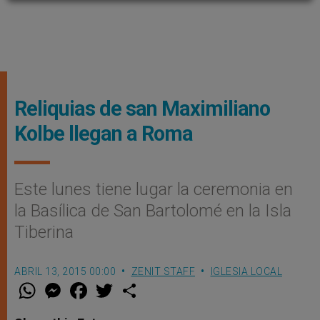
Reliquias de san Maximiliano
Kolbe llegan a Roma
Este lunes tiene lugar la ceremonia en
la Basílica de San Bartolomé en la Isla
Tiberina
ABRIL 13, 2015 00:00
ZENIT STAFF
IGLESIA LOCAL
W
M
F
T
S
h
e
a
w
h
a
s
c
i
a
t
s
e
t
r