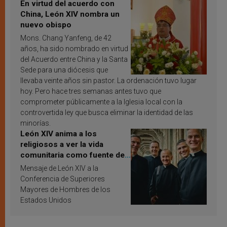
En virtud del acuerdo con
China, León XIV nombra un
nuevo obispo
Mons. Chang Yanfeng, de 42
años, ha sido nombrado en virtud
del Acuerdo entre China y la Santa
Sede para una diócesis que
llevaba veinte años sin pastor. La ordenación tuvo lugar
hoy. Pero hace tres semanas antes tuvo que
comprometer públicamente a la Iglesia local con la
controvertida ley que busca eliminar la identidad de las
minorías.
León XIV anima a los
religiosos a ver la vida
comunitaria como fuente de
inspiración y santificación
Mensaje de León XIV a la
Conferencia de Superiores
Mayores de Hombres de los
Estados Unidos