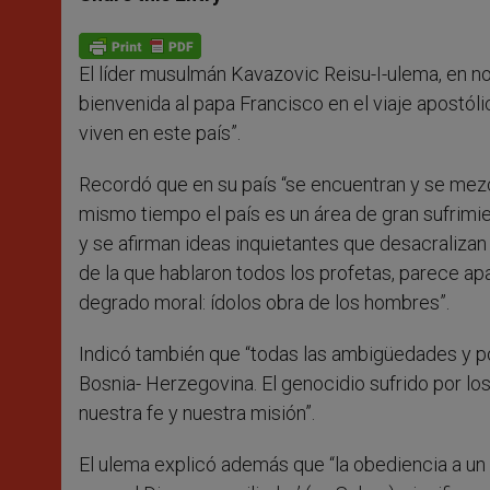
s
e
b
t
e
A
n
o
e
p
g
o
r
p
e
k
El líder musulmán Kavazovic Reisu-I-ulema, en n
r
bienvenida al papa Francisco en el viaje apostó
viven en este país”.
Recordó que en su país “se encuentran y se mezcl
mismo tiempo el país es un área de gran sufrimien
y se afirman ideas inquietantes que desacralizan y
de la que hablaron todos los profetas, parece apa
degrado moral: ídolos obra de los hombres”.
Indicó también que “todas las ambigüedades y po
Bosnia- Herzegovina. El genocidio sufrido por 
nuestra fe y nuestra misión”.
El ulema explicó además que “la obediencia a un ú