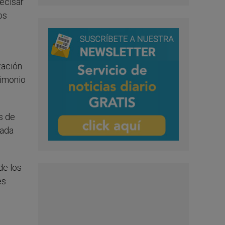
recisar
os
ización
rimonio
s de
dada
de los
es