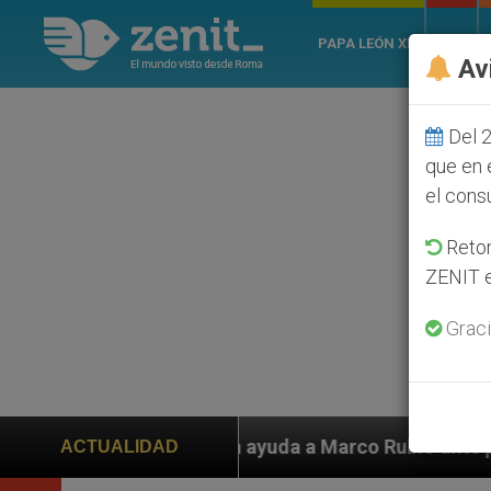
PAPA LEÓN XIV
ROMA
Av
Del 2
que en 
el cons
Retom
ZENIT e
Graci
iden ayuda a Marco Rubio ante persecución de colonos j
ACTUALIDAD