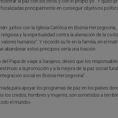
encontrar la paz con los otros y con el propio yo”. Y quiso p
focalizadas principalmente en conseguir objetivos polític
mán- juntos con la Iglesia Católica en Bosnia-Herzegovina,
religiosa y la espiritualidad contra la alienación de la civil
 valores humanos”. Y recordó su fe en la familia, en el mat
ue abandonar estos principios sería una traición.
del Papa de viajar a Sarajevo, deseó que los responsable
estímulo a la promoción y a la mejora de la paz social fun
integración social en Bosnia-Herzegovina”.
amada para apoyar los programas de paz en los países don
os los credos, hombres y mujeres, son sometidos a terribl
n todo el mundo».