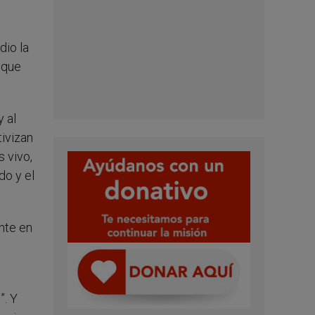
dio la
 que
 al
tivizan
s vivo,
do y el
nte en
”. Y