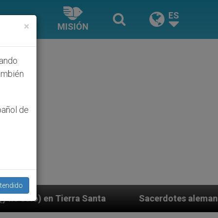
ES
×
MISIÓN
hando
ambién
pañol de
tendido
anta
Sacerdotes alemanes fieles al Papa contes