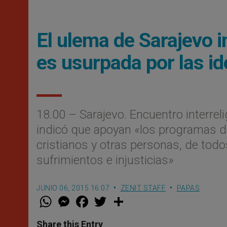
El ulema de Sarajevo in
es usurpada por las id
18.00 – Sarajevo. Encuentro interre
indicó que apoyan «los programas d
cristianos y otras personas, de todo
sufrimientos e injusticias»
JUNIO 06, 2015 16:07
ZENIT STAFF
PAPAS
W
M
F
T
S
h
e
a
w
h
a
s
c
i
a
t
s
e
t
r
Share this Entry