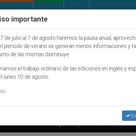
IGLESIA Y MUNDO
DOCUMENTOS
DONATIVOS
iso importante
7 de julio al 7 de agosto haremos la pausa anual, aprovec
el periodo de verano se generan menos informaciones y t
umo de las mismas disminuye.
amos el trabajo ordinario de las ediciones en inglés y es
l lunes 10 de agosto.
as.
En
udíos que afecta a cristianos (y no sólo) en Tierra S