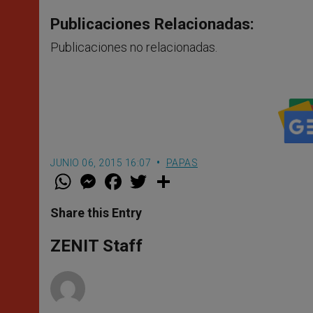
Publicaciones Relacionadas:
Publicaciones no relacionadas.
JUNIO 06, 2015 16:07
PAPAS
W
M
F
T
S
h
e
a
w
h
a
s
c
i
a
t
s
e
t
r
Share this Entry
s
e
b
t
e
A
n
o
e
p
g
o
r
ZENIT Staff
p
e
k
r