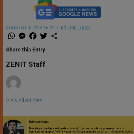
AGOSTO 09, 2015 16:07
IGLESIA LOCAL
W
M
F
T
S
h
e
a
w
h
a
s
c
i
a
t
s
e
t
r
Share this Entry
s
e
b
t
e
A
n
o
e
p
g
o
r
ZENIT Staff
p
e
k
r
View all articles