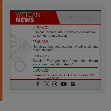
07.08.2026
Filipinas: el Vicariato Apostólico de Calapán
se convierte en diócesis
07.08.2026
Honduras: Los desplazados invisibles de una
crisis olvidada
07.08.2026
Bokalic: "En Argentina el Papa León señalará
el compromiso del cristiano"
07.08.2026
La matanza de niños en Gaza no cesa: 300
muertos en 300 días
07.08.2026
Tagle: La guerra desfigura el mundo, solo la
revelación de Dios lo transfigura
07.08.2026
Presentada la Trienal de Arte de las
Universidades Católicas: «Exercises in
Empathy»