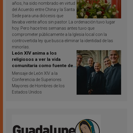
años, ha sido nombrado en virtud
del Acuerdo entre China y la Santa
Sede para una diócesis que
llevaba veinte años sin pastor. La ordenación tuvo lugar
hoy. Pero hace tres semanas antes tuvo que
comprometer públicamente a la Iglesia local con la
controvertida ley que busca eliminar la identidad de las
minorías.
León XIV anima a los
religiosos a ver la vida
comunitaria como fuente de
inspiración y santificación
Mensaje de León XIV a la
Conferencia de Superiores
Mayores de Hombres de los
Estados Unidos