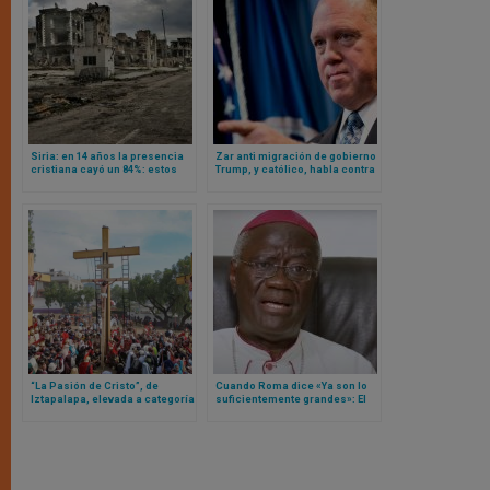
Siria: en 14 años la presencia
Zar anti migración de gobierno
cristiana cayó un 84%: estos
Trump, y católico, habla contra
son los números
mensaje de Iglesia
estadounidense
“La Pasión de Cristo”, de
Cuando Roma dice «Ya son lo
Iztapalapa, elevada a categoría
suficientemente grandes»: El
de Patrimonio de la Humanidad
arzobispo de Acra llama a la
por la UNESCO
autosuficiencia