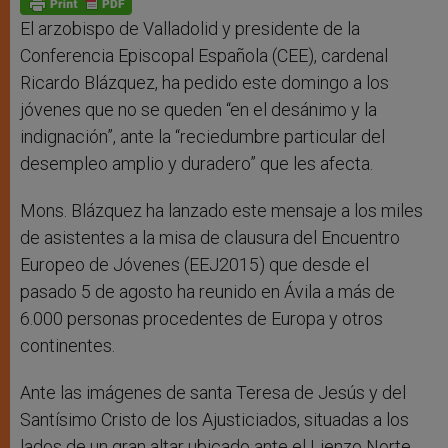
p
e
k
r
El arzobispo de Valladolid y presidente de la
Conferencia Episcopal Española (CEE), cardenal
Ricardo Blázquez, ha pedido este domingo a los
jóvenes que no se queden “en el desánimo y la
indignación”, ante la “reciedumbre particular del
desempleo amplio y duradero” que les afecta.
Mons. Blázquez ha lanzado este mensaje a los miles
de asistentes a la misa de clausura del Encuentro
Europeo de Jóvenes (EEJ2015) que desde el
pasado 5 de agosto ha reunido en Ávila a más de
6.000 personas procedentes de Europa y otros
continentes.
Ante las imágenes de santa Teresa de Jesús y del
Santísimo Cristo de los Ajusticiados, situadas a los
lados de un gran altar ubicado ante el Lienzo Norte