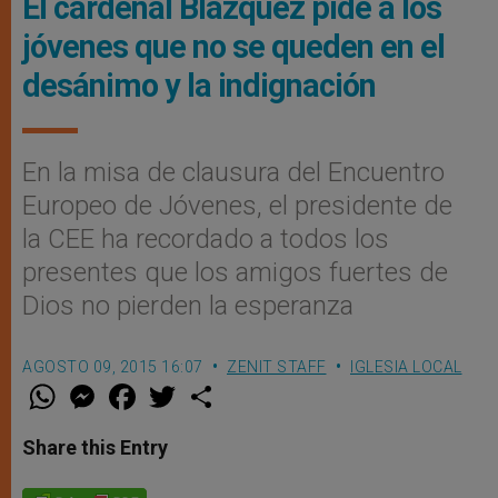
El cardenal Blázquez pide a los
jóvenes que no se queden en el
desánimo y la indignación
En la misa de clausura del Encuentro
Europeo de Jóvenes, el presidente de
la CEE ha recordado a todos los
presentes que los amigos fuertes de
Dios no pierden la esperanza
AGOSTO 09, 2015 16:07
ZENIT STAFF
IGLESIA LOCAL
W
M
F
T
S
h
e
a
w
h
a
s
c
i
a
t
s
e
t
r
Share this Entry
s
e
b
t
e
A
n
o
e
p
g
o
r