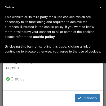
ES
Notice
×
x
Aviso importante
This website or its third party tools use cookies, which are
necessary to its functioning and required to achieve the
Del 27 de julio al 7 de agosto haremos la pausa
purposes illustrated in the cookie policy. If you want to know
anual, aprovechando que en el periodo de verano
more or withdraw your consent to all or some of the cookies,
please refer to the
cookie policy
.
se generan menos informaciones y también el
consumo de las mismas disminuye.
By closing this banner, scrolling this page, clicking a link or
continuing to browse otherwise, you agree to the use of cookies.
Retomamos el trabajo ordinario de las ediciones
en inglés y español de ZENIT el lunes 10 de
agosto.
Gracias.
Entendido