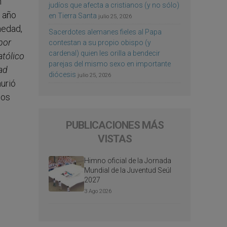
n
judíos que afecta a cristianos (y no sólo)
l año
en Tierra Santa
julio 25, 2026
medad,
Sacerdotes alemanes fieles al Papa
por
contestan a su propio obispo (y
cardenal) quien les orilla a bendecir
atólico
parejas del mismo sexo en importante
ad
diócesis
julio 25, 2026
urió
dos
PUBLICACIONES MÁS
VISTAS
Himno oficial de la Jornada
Mundial de la Juventud Seúl
2027
3 Ago 2026