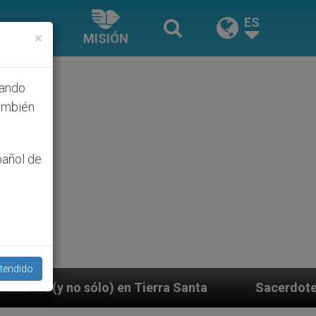
ES
×
MISIÓN
hando
ambién
pañol de
tendido
Sacerdotes alemanes fieles al Papa contestan a su 