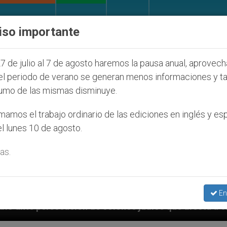
IGLESIA Y MUNDO
DOCUMENTOS
DONATIVOS
iso importante
7 de julio al 7 de agosto haremos la pausa anual, aprovec
el periodo de verano se generan menos informaciones y t
umo de las mismas disminuye.
amos el trabajo ordinario de las ediciones en inglés y es
l lunes 10 de agosto.
as.
En
 afecta a cristianos (y no sólo) en Tierra Santa