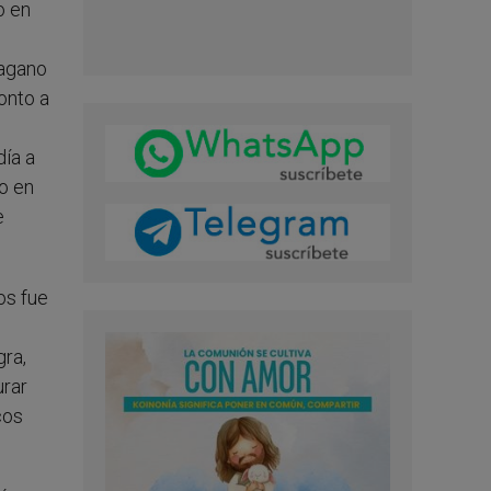
o en
pagano
ronto a
día a
o en
e
os fue
gra,
urar
cos