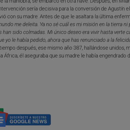
e la maniobra, se embarcó en otra nave. Después, en Milá
ervención sería decisiva para la conversión de Agustín e
olvió con su madre. Antes de que le asaltara la última enfer
mundo me deleita. Ya no sé cuál es mi misión en la tierra ni 
 han sido colmadas. Mi único deseo era vivir hasta verte c
e yo le había pedido, ahora que has renunciado a la felicid
 tiempo después, ese mismo año 387, hallándose unidos, m
 a África; él aseguraba que su madre le había engendrado 