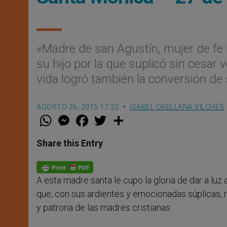
«Madre de san Agustín, mujer de fe 
su hijo por la que suplicó sin cesar
vida logró también la conversión d
AGOSTO 26, 2015 17:22
ISABEL ORELLANA VILCHES
W
M
F
T
S
h
e
a
w
h
a
s
c
i
a
t
s
e
t
r
Share this Entry
s
e
b
t
e
A
n
o
e
p
g
o
r
p
e
k
A esta madre santa le cupo la gloria de dar a luz 
r
que, con sus ardientes y emocionadas súplicas, r
y patrona de las madres cristianas.