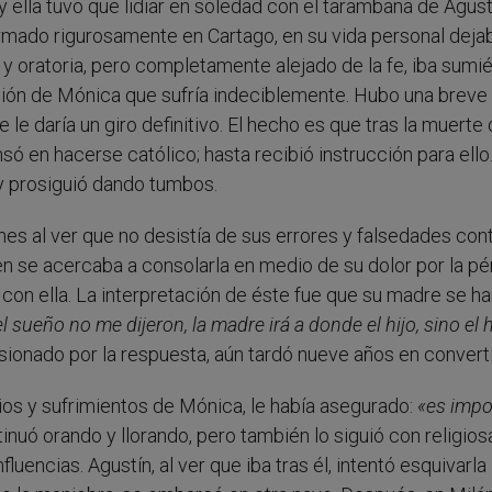
 ella tuvo que lidiar en soledad con el tarambana de Agust
 formado rigurosamente en Cartago, en su vida personal deja
a y oratoria, pero completamente alejado de la fe, iba sum
ión de Mónica que sufría indeciblemente. Hubo una breve
 le daría un giro definitivo. El hecho es que tras la muerte
ó en hacerse católico; hasta recibió instrucción para ello
y prosiguió dando tumbos.
es al ver que no desistía de sus errores y falsedades cont
ien se acercaba a consolarla en medio de su dolor por la pé
 con ella. La interpretación de éste fue que su madre se ha
l sueño no me dijeron, la madre irá a donde el hijo, sino el h
ionado por la respuesta, aún tardó nueve años en converti
ios y sufrimientos de Mónica, le había asegurado:
«es impo
ntinuó orando y llorando, pero también lo siguió con religios
uencias. Agustín, al ver que iba tras él, intentó esquivarla