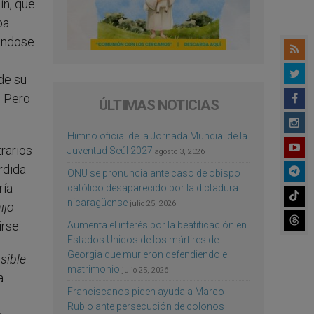
ín, que
ba
iéndose
 de su
. Pero
ÚLTIMAS NOTICIAS
Himno oficial de la Jornada Mundial de la
rarios
Juventud Seúl 2027
agosto 3, 2026
rdida
ONU se pronuncia ante caso de obispo
ría
católico desaparecido por la dictadura
nicaragüense
julio 25, 2026
ijo
rse.
Aumenta el interés por la beatificación en
Estados Unidos de los mártires de
Georgia que murieron defendiendo el
sible
matrimonio
julio 25, 2026
a
Franciscanos piden ayuda a Marco
Rubio ante persecución de colonos