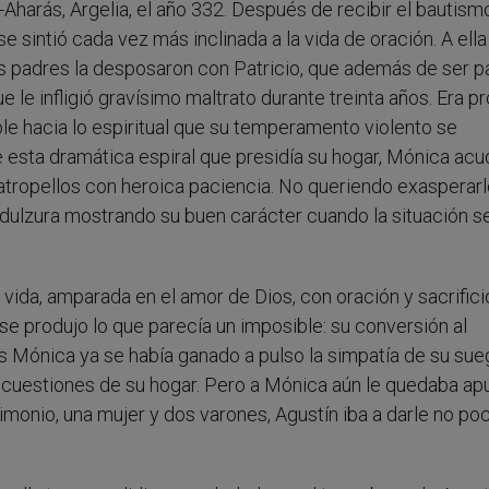
-Aharás, Argelia, el año 332. Después de recibir el bautism
e sintió cada vez más inclinada a la vida de oración. A ella
us padres la desposaron con Patricio, que además de ser 
 le infligió gravísimo maltrato durante treinta años. Era p
ible hacia lo espiritual que su temperamento violento se
 esta dramática espiral que presidía su hogar, Mónica acu
atropellos con heroica paciencia. No queriendo exasperarl
dulzura mostrando su buen carácter cuando la situación s
 vida, amparada en el amor de Dios, con oración y sacrifici
e produjo lo que parecía un imposible: su conversión al
es Mónica ya se había ganado a pulso la simpatía de su sue
s cuestiones de su hogar. Pero a Mónica aún le quedaba ap
trimonio, una mujer y dos varones, Agustín iba a darle no po