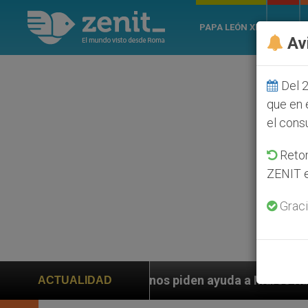
PAPA LEÓN XIV
ROMA
Av
Del 2
que en 
el cons
Retom
ZENIT e
Graci
 a Marco Rubio ante persecución de colonos judíos que
ACTUALIDAD