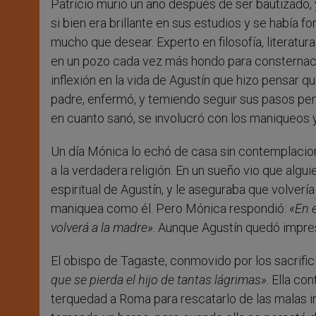
Patricio murió un año después de ser bautizado, y
si bien era brillante en sus estudios y se había
mucho que desear. Experto en filosofía, literatur
en un pozo cada vez más hondo para consternac
inflexión en la vida de Agustín que hizo pensar que
padre, enfermó, y temiendo seguir sus pasos pens
en cuanto sanó, se involucró con los maniqueos 
Un día Mónica lo echó de casa sin contemplacion
a la verdadera religión. En un sueño vio que algu
espiritual de Agustín, y le aseguraba que volvería
maniquea como él. Pero Mónica respondió:
«En e
volverá a la madre»
. Aunque Agustín quedó impres
El obispo de Tagaste, conmovido por los sacrific
que se pierda el hijo de tantas lágrimas»
. Ella co
terquedad a Roma para rescatarlo de las malas infl