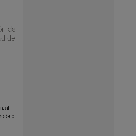
ón de
ad de
n, al
 modelo