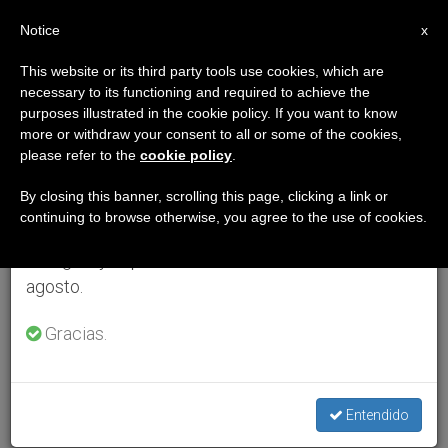
ES
Notice
×
x
Aviso importante
This website or its third party tools use cookies, which are
necessary to its functioning and required to achieve the
Del 27 de julio al 7 de agosto haremos la pausa
purposes illustrated in the cookie policy. If you want to know
anual, aprovechando que en el periodo de verano
more or withdraw your consent to all or some of the cookies,
please refer to the
cookie policy
.
se generan menos informaciones y también el
consumo de las mismas disminuye.
By closing this banner, scrolling this page, clicking a link or
continuing to browse otherwise, you agree to the use of cookies.
Retomamos el trabajo ordinario de las ediciones
en inglés y español de ZENIT el lunes 10 de
agosto.
Gracias.
Entendido