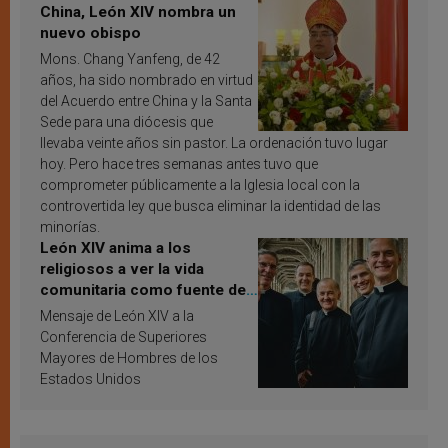
China, León XIV nombra un
nuevo obispo
Mons. Chang Yanfeng, de 42
años, ha sido nombrado en virtud
del Acuerdo entre China y la Santa
Sede para una diócesis que
llevaba veinte años sin pastor. La ordenación tuvo lugar
hoy. Pero hace tres semanas antes tuvo que
comprometer públicamente a la Iglesia local con la
controvertida ley que busca eliminar la identidad de las
minorías.
León XIV anima a los
religiosos a ver la vida
comunitaria como fuente de
inspiración y santificación
Mensaje de León XIV a la
Conferencia de Superiores
Mayores de Hombres de los
Estados Unidos