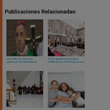
Publicaciones Relacionadas:
Caso Becciu: juicio de
De la “globalización de la
apelación del Vaticano se
indiferencia» de Francisco a la
adentra en aguas inexploradas
«globalización de la
en medio de cuestionamientos
impotencia» de León XIV
sobre el papel de la fiscalía