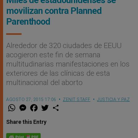
Miles de estadounidenses se
movilizan contra Planned
Parenthood
Alrededor de 320 ciudades de EEUU
acogieron este fin de semana
multitudinarias manifestaciones en los
exteriores de las clínicas de esta
multinacional del aborto
AGOSTO 27, 2015 17:06
ZENIT STAFF
JUSTICIA Y PAZ
W
M
F
T
S
h
e
a
w
h
a
s
c
i
a
t
s
e
t
r
Share this Entry
s
e
b
t
e
A
n
o
e
p
g
o
r