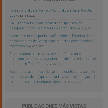
Himno oficial de la Jornada Mundial de la Juventud Seúl
2027
agosto 3, 2026
ONU se pronuncia ante caso de obispo católico
desaparecido por la dictadura nicaragüense
julio 25, 2026
Aumenta el interés por la beatificación en Estados Unidos
de los mártires de Georgia que murieron defendiendo el
matrimonio
julio 25, 2026
Franciscanos piden ayuda a Marco Rubio ante
persecución de colonos judíos que afecta a cristianos (y
no sólo) en Tierra Santa
julio 25, 2026
Sacerdotes alemanes fieles al Papa contestan a su propio
obispo (y cardenal) quien les orilla a bendecir parejas del
mismo sexo en importante diócesis
julio 25, 2026
PUBLICACIONES MÁS VISTAS