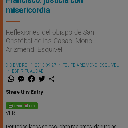
misericordia
Reflexiones del obispo de San
Cristóbal de las Casas, Mons.
Arizmendi Esquivel
DICIEMBRE 11, 2015 09:27
FELIPE ARIZMENDI ESQUIVEL
ESPIRITUALIDAD
W
M
F
T
S
h
e
a
w
h
a
s
c
i
a
t
s
e
t
r
Share this Entry
s
e
b
t
e
A
n
o
e
p
g
o
r
p
e
k
r
VER
Por todos lados se escuchan reclamos, denuncias,