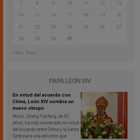
7
8
9
10
11
12
13
14
15
16
17
18
19
20
21
22
23
24
25
26
27
28
29
30
31
« Nov
Ene »
PAPA LEÓN XIV
En virtud del acuerdo con
China, León XIV nombra un
nuevo obispo
Mons. Chang Yanfeng, de 42
años, ha sido nombrado en virtud
del Acuerdo entre China y la Santa
Sede para una diócesis que