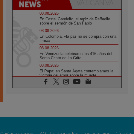
08.08.2026
En Castel Gandolfo, el tapiz de Raffaello
sobre el sermón de San Pablo
08.08.2026
En Colombia, «la paz no se compra con una
firma»
08.08.2026
En Venezuela celebraron los 416 años del
Santo Cristo de La Grita
08.08.2026
El Papa: en Santa Ágata contemplamos la
victoria del amor sobre la muerte
08.08.2026
León XIV visitará el Santuario de la Madre
del Buen Consejo de Genazzano
07.08.2026
Filipinas: el Vicariato Apostólico de Calapán
se convierte en diócesis
07.08.2026
Honduras: Los desplazados invisibles de una
crisis olvidada
Quiénes somos
FAQ
La Propiedad
Los servicios
Difusión