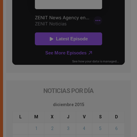
NOTICIAS POR DÍA
diciembre 2015
L
M
X
J
V
S
D
1
2
3
4
5
6