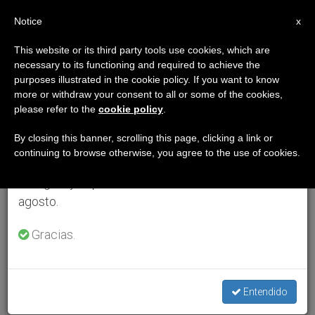
ES
Notice
×
x
Aviso importante
This website or its third party tools use cookies, which are
necessary to its functioning and required to achieve the
Del 27 de julio al 7 de agosto haremos la pausa
purposes illustrated in the cookie policy. If you want to know
anual, aprovechando que en el periodo de verano
more or withdraw your consent to all or some of the cookies,
please refer to the
cookie policy
.
se generan menos informaciones y también el
consumo de las mismas disminuye.
By closing this banner, scrolling this page, clicking a link or
continuing to browse otherwise, you agree to the use of cookies.
Retomamos el trabajo ordinario de las ediciones
en inglés y español de ZENIT el lunes 10 de
agosto.
Gracias.
Entendido