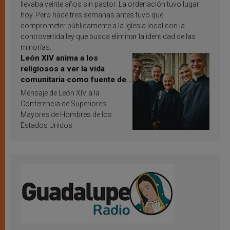
llevaba veinte años sin pastor. La ordenación tuvo lugar
hoy. Pero hace tres semanas antes tuvo que
comprometer públicamente a la Iglesia local con la
controvertida ley que busca eliminar la identidad de las
minorías.
León XIV anima a los
religiosos a ver la vida
comunitaria como fuente de
inspiración y santificación
Mensaje de León XIV a la
Conferencia de Superiores
Mayores de Hombres de los
Estados Unidos