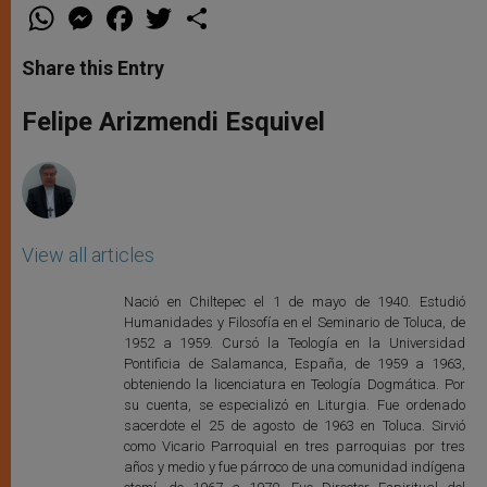
W
M
F
T
S
h
e
a
w
h
a
s
c
i
a
t
s
e
t
r
Share this Entry
s
e
b
t
e
A
n
o
e
p
g
o
r
Felipe Arizmendi Esquivel
p
e
k
r
View all articles
Nació en Chiltepec el 1 de mayo de 1940. Estudió
Humanidades y Filosofía en el Seminario de Toluca, de
1952 a 1959. Cursó la Teología en la Universidad
Pontificia de Salamanca, España, de 1959 a 1963,
obteniendo la licenciatura en Teología Dogmática. Por
su cuenta, se especializó en Liturgia. Fue ordenado
sacerdote el 25 de agosto de 1963 en Toluca. Sirvió
como Vicario Parroquial en tres parroquias por tres
años y medio y fue párroco de una comunidad indígena