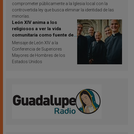
comprometer públicamente a la Iglesia local con la
controvertida ley que busca eliminar la identidad de las
minorías.
León XIV anima a los
religiosos a ver la vida
comunitaria como fuente de
inspiración y santificación
Mensaje de León XIV a la
Conferencia de Superiores
Mayores de Hombres de los
Estados Unidos