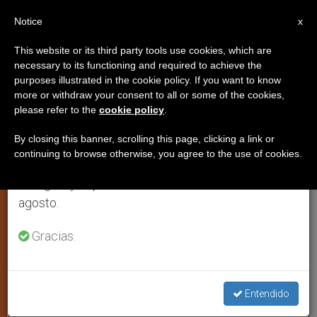
ES
Notice
×
x
Aviso importante
This website or its third party tools use cookies, which are
necessary to its functioning and required to achieve the
Del 27 de julio al 7 de agosto haremos la pausa
ESPIRITUALIDAD
purposes illustrated in the cookie policy. If you want to know
anual, aprovechando que en el periodo de verano
more or withdraw your consent to all or some of the cookies,
please refer to the
cookie policy
.
se generan menos informaciones y también el
consumo de las mismas disminuye.
By closing this banner, scrolling this page, clicking a link or
continuing to browse otherwise, you agree to the use of cookies.
Retomamos el trabajo ordinario de las ediciones
en inglés y español de ZENIT el lunes 10 de
agosto.
Gracias.
Angeles - Foto ZENIT Cc - San Gioacchino In Prati, Roma
Contra la corrupción
Entendido