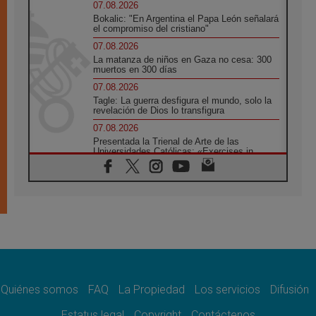
07.08.2026
Bokalic: "En Argentina el Papa León señalará
el compromiso del cristiano"
07.08.2026
La matanza de niños en Gaza no cesa: 300
muertos en 300 días
07.08.2026
Tagle: La guerra desfigura el mundo, solo la
revelación de Dios lo transfigura
07.08.2026
Presentada la Trienal de Arte de las
Universidades Católicas: «Exercises in
Empathy»
07.08.2026
Fortunatus Nwachukwu: la comunicación
como misión al servicio del Evangelio
07.08.2026
SIGNIS 2026, dar voz a las religiosas en el
espacio público
07.08.2026
Lanzan un proyecto de empoderamiento
digital para mujeres líderes en África
Quiénes somos
FAQ
La Propiedad
Los servicios
Difusión
07.08.2026
Estatus legal
Copyright
Contáctenos
Programa oficial del Viaje Apostólico del