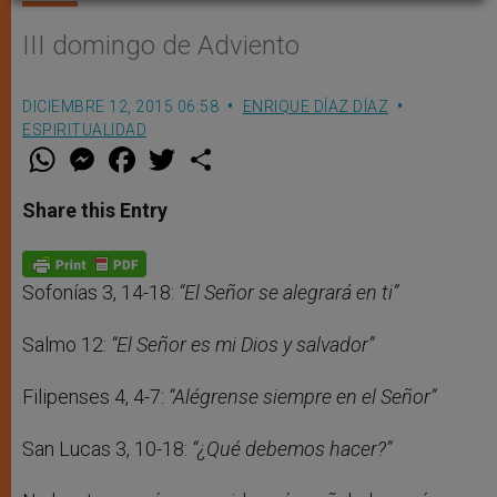
III domingo de Adviento
DICIEMBRE 12, 2015 06:58
ENRIQUE DÍAZ DÍAZ
ESPIRITUALIDAD
W
M
F
T
S
h
e
a
w
h
a
s
c
i
a
t
s
e
t
r
Share this Entry
s
e
b
t
e
A
n
o
e
p
g
o
r
p
e
k
r
Sofonías 3, 14-18:
“El Señor se alegrará en ti”
Salmo 12:
“El Señor es mi Dios y salvador”
Filipenses 4, 4-7:
“Alégrense siempre en el Señor”
San Lucas 3, 10-18:
“¿Qué debemos hacer?”