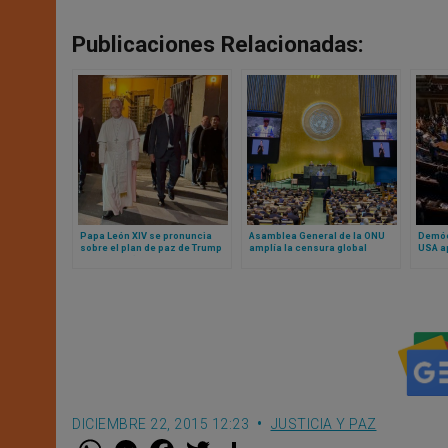
Publicaciones Relacionadas:
Papa León XIV se pronuncia
Asamblea General de la ONU
Demóc
sobre el plan de paz de Trump
amplía la censura global
USA a
para Gaza (y otros temas
conde
actuales de interés general)
socia
DICIEMBRE 22, 2015 12:23
JUSTICIA Y PAZ
W
M
F
T
S