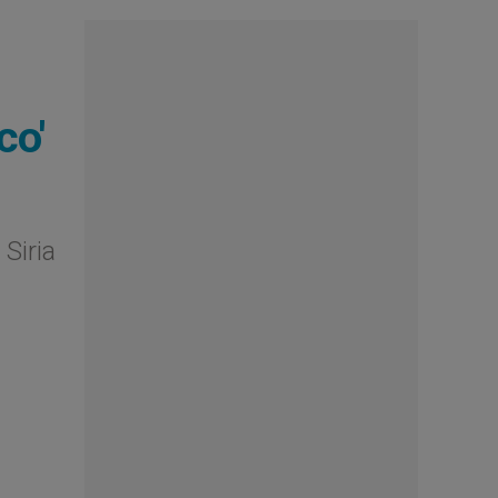
co'
 Siria