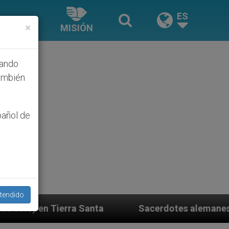
ES
×
MISIÓN
hando
ambién
pañol de
tendido
ta
Sacerdotes alemanes fieles al Papa contestan