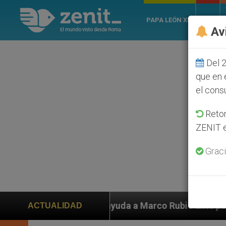
PAPA LEÓN XIV
ROMA
Av
Del 2
que en 
el cons
Retom
ZENIT e
Graci
n ayuda a Marco Rubio ante persecución de colonos jud
ACTUALIDAD