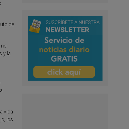
o
tuto de
 no
 y la
o
ua
a vida
o, los