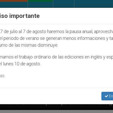
IGLESIA Y MUNDO
DOCUMENTOS
DONATIVOS
iso importante
7 de julio al 7 de agosto haremos la pausa anual, aprovec
el periodo de verano se generan menos informaciones y t
umo de las mismas disminuye.
amos el trabajo ordinario de las ediciones en inglés y es
l lunes 10 de agosto.
as.
En
íos que afecta a cristianos (y no sólo) en Tierra San