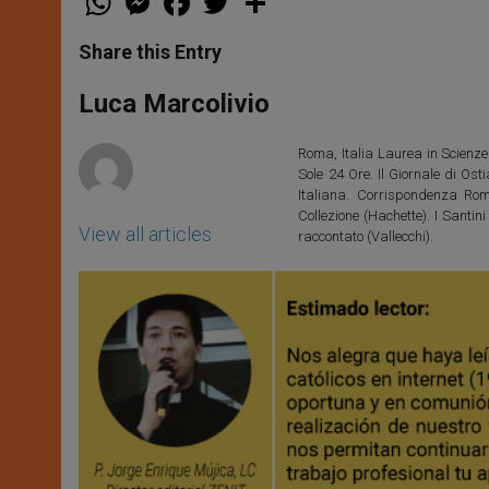
h
e
a
w
h
a
s
c
i
a
t
s
e
t
r
Share this Entry
s
e
b
t
e
A
n
o
e
p
g
o
r
Luca Marcolivio
p
e
k
r
Roma, Italia Laurea in Scienze 
Sole 24 Ore. Il Giornale di Os
Italiana. Corrispondenza Roma
Collezione (Hachette). I Santi
View all articles
raccontato (Vallecchi).