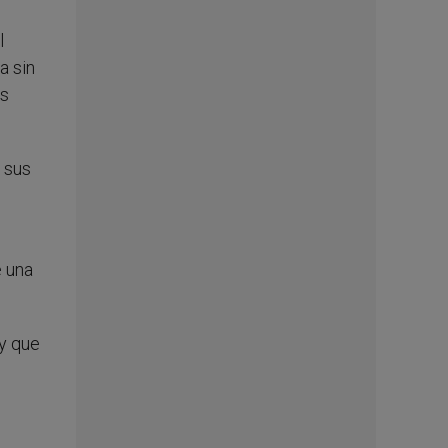
l
a sin
os
a sus
.
e una
ay que