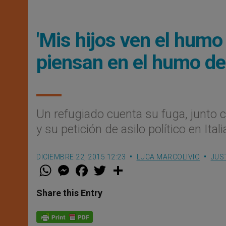
'Mis hijos ven el humo
piensan en el humo de
Un refugiado cuenta su fuga, junto co
y su petición de asilo político en Itali
DICIEMBRE 22, 2015 12:23
LUCA MARCOLIVIO
JUST
W
M
F
T
S
h
e
a
w
h
a
s
c
i
a
t
s
e
t
r
Share this Entry
s
e
b
t
e
A
n
o
e
p
g
o
r
p
e
k