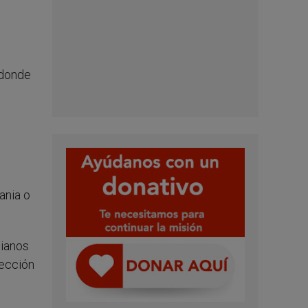
 donde
ania o
sianos
tección