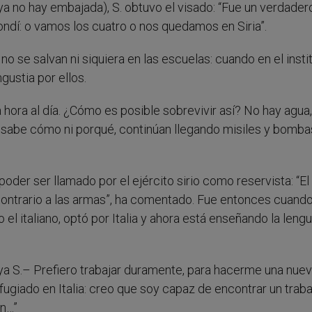
a no hay embajada), S. obtuvo el visado: “Fue un verdader
ndí: o vamos los cuatro o nos quedamos en Siria”.
 no se salvan ni siquiera en las escuelas: cuando en el insti
gustia por ellos.
hora al día. ¿Cómo es posible sobrevivir así? No hay agua,
e sabe cómo ni porqué, continúan llegando misiles y bombas
 poder ser llamado por el ejército sirio como reservista: “El
 contrario a las armas”, ha comentado. Fue entonces cuand
el italiano, optó por Italia y ahora está enseñando la leng
a S.– Prefiero trabajar duramente, para hacerme una nuev
iado en Italia: creo que soy capaz de encontrar un trabaj
an…”