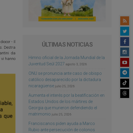
iocor - Il
ÚLTIMAS NOTICIAS
os. Destra
antini da
Himno oficial de la Jornada Mundial de la
n vi hanno
Juventud Seúl 2027
agosto 3, 2026
ONU se pronuncia ante caso de obispo
católico desaparecido por la dictadura
nicaragüense
julio 25, 2026
Aumenta el interés por la beatificación en
Estados Unidos de los mártires de
Georgia que murieron defendiendo el
matrimonio
julio 25, 2026
Franciscanos piden ayuda a Marco
Rubio ante persecución de colonos