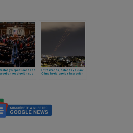
ratas y Republicanos de
Entre drones, colonos y aulas:
prueban resolución que
Cómo la violencia y la presión
na los males del
administrativa israelí están
lismo
transformando la vida
palestina