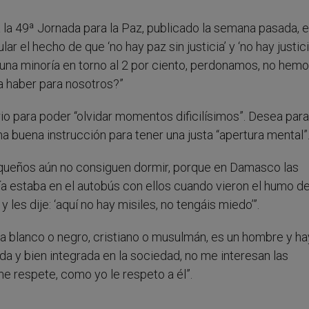
a 49ª Jornada para la Paz, publicado la semana pasada, e
 el hecho de que ‘no hay paz sin justicia’ y ‘no hay justici
 una minoría en torno al 2 por ciento, perdonamos, no hem
 haber para nosotros?”
ario para poder “olvidar momentos dificilísimos”. Desea par
a buena instrucción para tener una justa “apertura mental”
queños aún no consiguen dormir, porque en Damasco las
ía estaba en el autobús con ellos cuando vieron el humo d
 les dije: ‘aquí no hay misiles, no tengáis miedo’”.
ea blanco o negro, cristiano o musulmán, es un hombre y h
a y bien integrada en la sociedad, no me interesan las
e respete, como yo le respeto a él”.