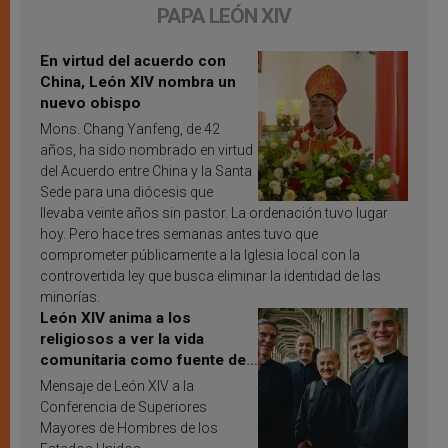
PAPA LEÓN XIV
En virtud del acuerdo con
China, León XIV nombra un
nuevo obispo
Mons. Chang Yanfeng, de 42
años, ha sido nombrado en virtud
del Acuerdo entre China y la Santa
Sede para una diócesis que
llevaba veinte años sin pastor. La ordenación tuvo lugar
hoy. Pero hace tres semanas antes tuvo que
comprometer públicamente a la Iglesia local con la
controvertida ley que busca eliminar la identidad de las
minorías.
León XIV anima a los
religiosos a ver la vida
comunitaria como fuente de
inspiración y santificación
Mensaje de León XIV a la
Conferencia de Superiores
Mayores de Hombres de los