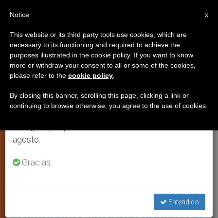
ES
Notice
×
x
Aviso importante
This website or its third party tools use cookies, which are
necessary to its functioning and required to achieve the
Del 27 de julio al 7 de agosto haremos la pausa
IGLESIA LOCAL
purposes illustrated in the cookie policy. If you want to know
anual, aprovechando que en el periodo de verano
more or withdraw your consent to all or some of the cookies,
please refer to the
cookie policy
.
se generan menos informaciones y también el
consumo de las mismas disminuye.
By closing this banner, scrolling this page, clicking a link or
continuing to browse otherwise, you agree to the use of cookies.
Retomamos el trabajo ordinario de las ediciones
en inglés y español de ZENIT el lunes 10 de
agosto.
Gracias.
El Cardenal Bendice En Vallada Un Monumento Dedicado A La
Encíclica “Laudato Si'”
Entendido