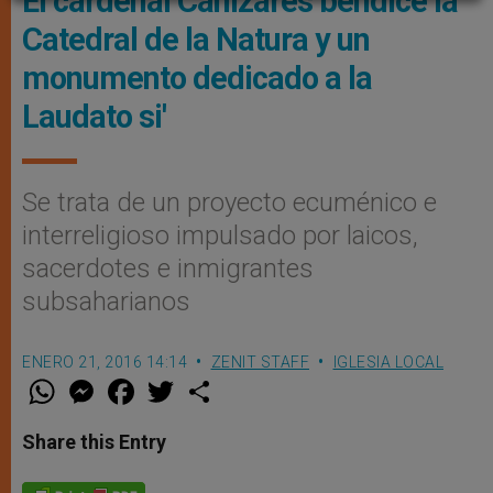
El cardenal Cañizares bendice la
Catedral de la Natura y un
monumento dedicado a la
Laudato si'
Se trata de un proyecto ecuménico e
interreligioso impulsado por laicos,
sacerdotes e inmigrantes
subsaharianos
ENERO 21, 2016 14:14
ZENIT STAFF
IGLESIA LOCAL
W
M
F
T
S
h
e
a
w
h
a
s
c
i
a
t
s
e
t
r
Share this Entry
s
e
b
t
e
A
n
o
e
p
g
o
r