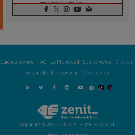
empatía al dolor del otro
06.08.2026
Fray Marco Vianelli: Aprender el Evangelio
de la Paz en la Escuela de San Francisco
06.08.2026
La visita del Papa León XIV a Asís en un
minuto
06.08.2026
El agradecimiento de los jóvenes al Papa:
«Hoy nos sentimos Iglesia»
Quiénes somos
FAQ
La Propiedad
Los servicios
Difusión
06.08.2026
Líbano: Reanudan los coloquios en Roma en
Estatus legal
Copyright
Contáctenos
medio de tensiones y ataques en el sur del
país
06.08.2026
Hiroshima y Nagasaki, 81 años después.
Comienzan "Diez Días Oración por la Paz"
06.08.2026
Pizzaballa en Asís: los cristianos quieren
paz
Copyright © 2026 ZENIT. All Rights Reserved.