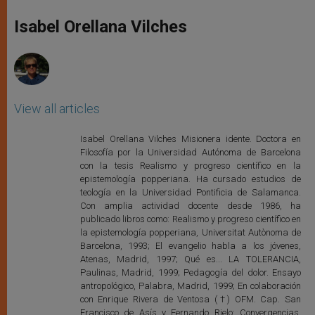
A
n
o
e
p
g
o
r
Isabel Orellana Vilches
p
e
k
r
View all articles
Isabel Orellana Vilches Misionera idente. Doctora en
Filosofía por la Universidad Autónoma de Barcelona
con la tesis Realismo y progreso científico en la
epistemología popperiana. Ha cursado estudios de
teología en la Universidad Pontificia de Salamanca.
Con amplia actividad docente desde 1986, ha
publicado libros como: Realismo y progreso científico en
la epistemología popperiana, Universitat Autònoma de
Barcelona, 1993; El evangelio habla a los jóvenes,
Atenas, Madrid, 1997; Qué es... LA TOLERANCIA,
Paulinas, Madrid, 1999; Pedagogía del dolor. Ensayo
antropológico, Palabra, Madrid, 1999; En colaboración
con Enrique Rivera de Ventosa (†) OFM. Cap. San
Francisco de Asís y Fernando Rielo: Convergencias.