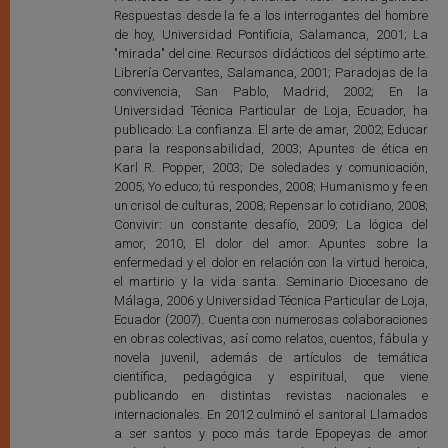
Respuestas desde la fe a los interrogantes del hombre
de hoy, Universidad Pontificia, Salamanca, 2001; La
"mirada" del cine. Recursos didácticos del séptimo arte.
Librería Cervantes, Salamanca, 2001; Paradojas de la
convivencia, San Pablo, Madrid, 2002; En la
Universidad Técnica Particular de Loja, Ecuador, ha
publicado: La confianza. El arte de amar, 2002; Educar
para la responsabilidad, 2003; Apuntes de ética en
Karl R. Popper, 2003; De soledades y comunicación,
2005; Yo educo; tú respondes, 2008; Humanismo y fe en
un crisol de culturas, 2008; Repensar lo cotidiano, 2008;
Convivir: un constante desafío, 2009; La lógica del
amor, 2010; El dolor del amor. Apuntes sobre la
enfermedad y el dolor en relación con la virtud heroica,
el martirio y la vida santa. Seminario Diocesano de
Málaga, 2006 y Universidad Técnica Particular de Loja,
Ecuador (2007). Cuenta con numerosas colaboraciones
en obras colectivas, así como relatos, cuentos, fábula y
novela juvenil, además de artículos de temática
científica, pedagógica y espiritual, que viene
publicando en distintas revistas nacionales e
internacionales. En 2012 culminó el santoral Llamados
a ser santos y poco más tarde Epopeyas de amor