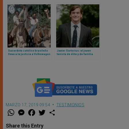
Sacerdote católico brasileño
Javier Sartorius: el joven
lleva a la justicia a Volkswagen
tenista de élite y de familia
por esclavitud moderna
aristócrata que lo dejó todo por
amor a Cristo
MARZO 17, 2019 09:54
TESTIMONIOS
W
M
F
T
S
h
e
a
w
h
a
s
c
i
a
t
s
e
t
r
Share this Entry
s
e
b
t
e