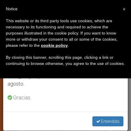
ES
Notice
×
x
Aviso importante
This website or its third party tools use cookies, which are
necessary to its functioning and required to achieve the
Del 27 de julio al 7 de agosto haremos la pausa
TESTIMONIOS
purposes illustrated in the cookie policy. If you want to know
anual, aprovechando que en el periodo de verano
more or withdraw your consent to all or some of the cookies,
please refer to the
cookie policy
.
se generan menos informaciones y también el
consumo de las mismas disminuye.
By closing this banner, scrolling this page, clicking a link or
continuing to browse otherwise, you agree to the use of cookies.
Retomamos el trabajo ordinario de las ediciones
en inglés y español de ZENIT el lunes 10 de
agosto.
Gracias.
Entendido