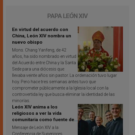
PAPA LEÓN XIV
En virtud del acuerdo con
China, León XIV nombra un
nuevo obispo
Mons. Chang Yanfeng, de 42
años, ha sido nombrado en virtud
del Acuerdo entre China y la Santa
Sede para una diócesis que
llevaba veinte años sin pastor. La ordenación tuvo lugar
hoy. Pero hace tres semanas antes tuvo que
comprometer públicamente a la Iglesia local con la
controvertida ley que busca eliminar la identidad de las
minorías.
León XIV anima a los
religiosos a ver la vida
comunitaria como fuente de
inspiración y santificación
Mensaje de León XIV a la
Conferencia de Superiores