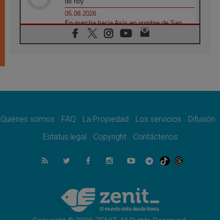
de hoy
05.08.2026
En marcha hacia Asís en nombre de San
Francisco, a la espera de León
05.08.2026
Venezuela, Padre Pagniello: "En medio del
dolor, una Iglesia que no se rinde"
05.08.2026
La Fuerza del "Círculo de Héroes" con el
Papa en la Audiencia General
05.08.2026
Nuncio en Ucrania: Preocupa escuchar a
quienes bendicen la guerra
Quiénes somos
FAQ
La Propiedad
Los servicios
Difusión
05.08.2026
Estatus legal
Copyright
Contáctenos
Ucrania: Ataque masivo en Kyiv durante la
noche
05.08.2026
Colombo: "La visita del Papa a Argentina
llevará un mensaje de paz y dignidad
humana"
05.08.2026
Iglesia en Uruguay: la visita del Papa
fortalecerá la fe y la esperanza