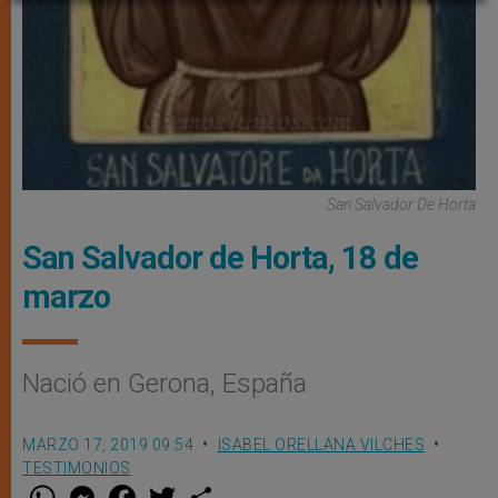
San Salvador De Horta
San Salvador de Horta, 18 de
marzo
Nació en Gerona, España
MARZO 17, 2019 09:54
ISABEL ORELLANA VILCHES
TESTIMONIOS
W
M
F
T
S