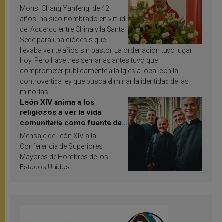
Mons. Chang Yanfeng, de 42
años, ha sido nombrado en virtud
del Acuerdo entre China y la Santa
Sede para una diócesis que
llevaba veinte años sin pastor. La ordenación tuvo lugar
hoy. Pero hace tres semanas antes tuvo que
comprometer públicamente a la Iglesia local con la
controvertida ley que busca eliminar la identidad de las
minorías.
León XIV anima a los
religiosos a ver la vida
comunitaria como fuente de
inspiración y santificación
Mensaje de León XIV a la
Conferencia de Superiores
Mayores de Hombres de los
Estados Unidos