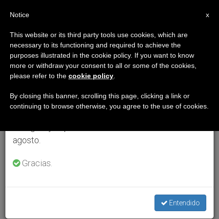
ES
Notice
×
x
Aviso importante
This website or its third party tools use cookies, which are
necessary to its functioning and required to achieve the
Del 27 de julio al 7 de agosto haremos la pausa
purposes illustrated in the cookie policy. If you want to know
anual, aprovechando que en el periodo de verano
more or withdraw your consent to all or some of the cookies,
please refer to the
cookie policy
.
se generan menos informaciones y también el
consumo de las mismas disminuye.
By closing this banner, scrolling this page, clicking a link or
continuing to browse otherwise, you agree to the use of cookies.
Retomamos el trabajo ordinario de las ediciones
en inglés y español de ZENIT el lunes 10 de
agosto.
Gracias.
Entendido