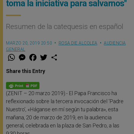
toma la iniciativa para salvarnos"
Resumen de la catequesis en español
MARZO 20, 2019 20:50
ROSA DIE ALCOLEA
AUDIENCIA
GENERAL
W
M
F
T
S
h
e
a
w
h
a
s
c
i
a
t
s
e
t
r
Share this Entry
s
e
b
t
e
A
n
o
e
p
g
o
r
p
e
k
r
(ZENIT – 20 marzo 2019).- El Papa Francisco ha
reflexionado sobre la tercera invocación del ‘Padre
Nuestro’, «Háganse en mí según tu palabra», esta
mañana, 20 de marzo de 2019, en la audiencia
general, celebrada en la plaza de San Pedro, a las
9:30 horas.