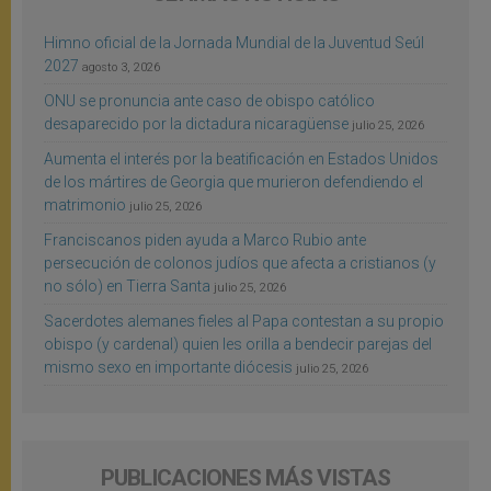
Himno oficial de la Jornada Mundial de la Juventud Seúl
2027
agosto 3, 2026
ONU se pronuncia ante caso de obispo católico
desaparecido por la dictadura nicaragüense
julio 25, 2026
Aumenta el interés por la beatificación en Estados Unidos
de los mártires de Georgia que murieron defendiendo el
matrimonio
julio 25, 2026
Franciscanos piden ayuda a Marco Rubio ante
persecución de colonos judíos que afecta a cristianos (y
no sólo) en Tierra Santa
julio 25, 2026
Sacerdotes alemanes fieles al Papa contestan a su propio
obispo (y cardenal) quien les orilla a bendecir parejas del
mismo sexo en importante diócesis
julio 25, 2026
PUBLICACIONES MÁS VISTAS