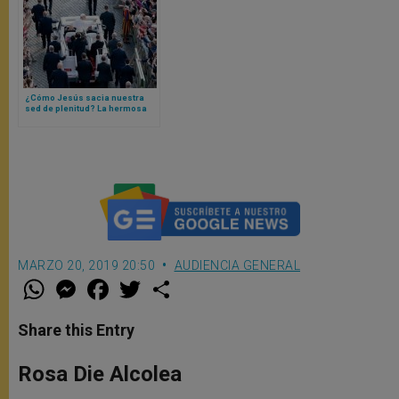
¿Cómo Jesús sacia nuestra
sed de plenitud? La hermosa
catequesis del Papa León XIV
con la que te identificarás
MARZO 20, 2019 20:50
AUDIENCIA GENERAL
W
M
F
T
S
h
e
a
w
h
a
s
c
i
a
t
s
e
t
r
Share this Entry
s
e
b
t
e
A
n
o
e
p
g
o
r
Rosa Die Alcolea
p
e
k
r